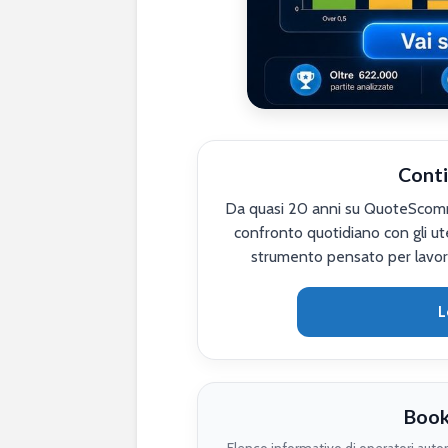
Conti
Da quasi 20 anni su QuoteScomme
confronto quotidiano con gli ute
strumento pensato per lavor
L
Book