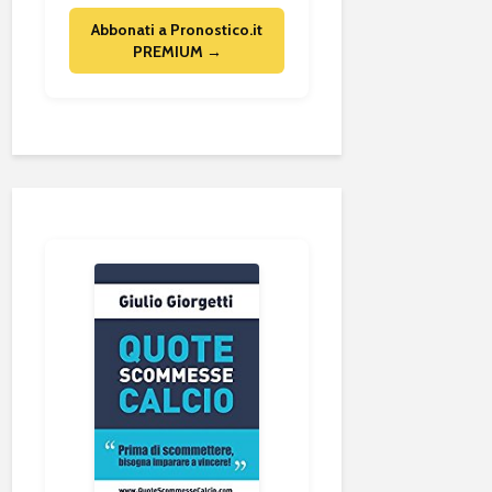
Abbonati a Pronostico.it
PREMIUM →