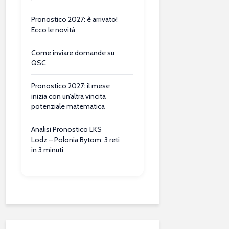
Pronostico 2027: è arrivato!
Ecco le novità
Come inviare domande su
QSC
Pronostico 2027: il mese
inizia con un’altra vincita
potenziale matematica
Analisi Pronostico LKS
Lodz – Polonia Bytom: 3 reti
in 3 minuti