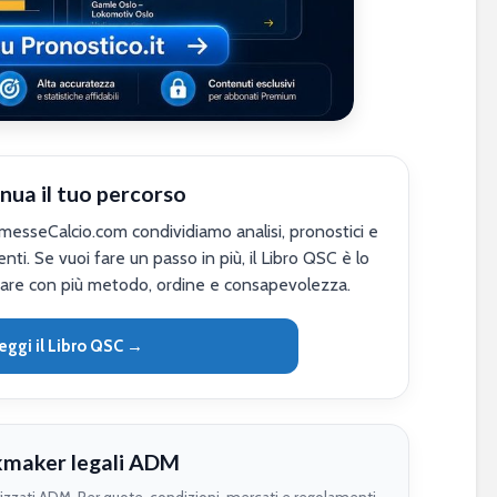
nua il tuo percorso
sseCalcio.com condividiamo analisi, pronostici e
nti. Se vuoi fare un passo in più, il Libro QSC è lo
are con più metodo, ordine e consapevolezza.
eggi il Libro QSC →
maker legali ADM