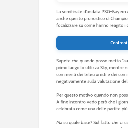
La semifinale d’andata PSG-Bayern 
anche questo pronostico di Champions
focalizzare su come hanno reagito i 
Confront
Sapete che quando posso metto “audi
primo luogo lo utilizza Sky, mentre 
commenti dei telecronisti e dei comm
negativamente sulla valutazione dell
Per questo motivo quando non posso 
A fine incontro vedo però che i giorn
celebrata come una delle partite pi
Ma su quale base? Sul fatto che ci sian