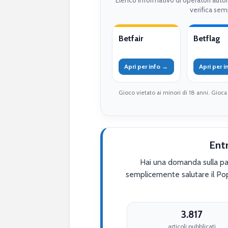
Elenco informativo di operatori auto
verifica semp
Betfair
Betflag
Apri per info →
Apri per 
Gioco vietato ai minori di 18 anni. Gioca
Ent
Hai una domanda sulla par
semplicemente salutare il Po
3.817
articoli pubblicati