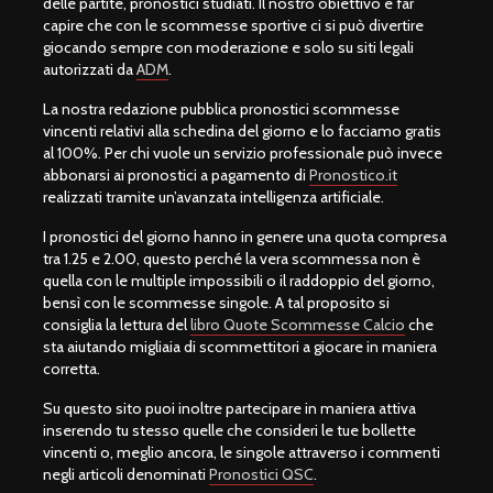
delle partite, pronostici studiati. Il nostro obiettivo è far
capire che con le scommesse sportive ci si può divertire
giocando sempre con moderazione e solo su siti legali
autorizzati da
ADM
.
La nostra redazione pubblica pronostici scommesse
vincenti relativi alla schedina del giorno e lo facciamo gratis
al 100%. Per chi vuole un servizio professionale può invece
abbonarsi ai pronostici a pagamento di
Pronostico.it
realizzati tramite un’avanzata intelligenza artificiale.
I pronostici del giorno hanno in genere una quota compresa
tra 1.25 e 2.00, questo perché la vera scommessa non è
quella con le multiple impossibili o il raddoppio del giorno,
bensì con le scommesse singole. A tal proposito si
consiglia la lettura del
libro Quote Scommesse Calcio
che
sta aiutando migliaia di scommettitori a giocare in maniera
corretta.
Su questo sito puoi inoltre partecipare in maniera attiva
inserendo tu stesso quelle che consideri le tue bollette
vincenti o, meglio ancora, le singole attraverso i commenti
negli articoli denominati
Pronostici QSC
.