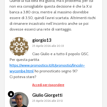
Quindi la tua idea era giusta, ma il problema, per cui
non era consigliabile questa decisione è che la X si
banca a 3.80 circa, mentre al massimo dovrebbe
essere di 3.50, quindi l’avrei scartata. Altrimenti rischi
di rimanere incastrato nell’incontro anche se poi
dovesse esserci una rete di vantaggio.
giorgio13
25 Aprile 2026 alle 20:33
Ciao Giulio e a tutto il popolo QSC.
Per questa partita
https://www.pronostico.it/it/pronostici/lincoln-
wycombe.html
ho pronosticato segno 1X?
Ci poteva stare?
Accedi per rispondere
Giulio Giorgetti
25 Aprile 2026 alle 23:12