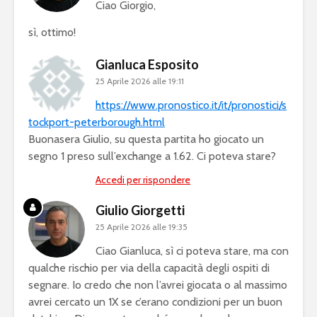
Ciao Giorgio,
sì, ottimo!
Gianluca Esposito
25 Aprile 2026 alle 19:11
https://www.pronostico.it/it/pronostici/s
tockport-peterborough.html
Buonasera Giulio, su questa partita ho giocato un
segno 1 preso sull’exchange a 1.62. Ci poteva stare?
Accedi per rispondere
Giulio Giorgetti
25 Aprile 2026 alle 19:35
Ciao Gianluca, sì ci poteva stare, ma con
qualche rischio per via della capacità degli ospiti di
segnare. Io credo che non l’avrei giocata o al massimo
avrei cercato un 1X se c’erano condizioni per un buon