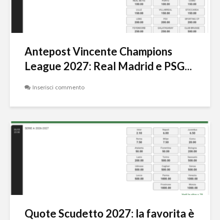
Antepost Vincente Champions
League 2027: Real Madrid e PSG...
Inserisci commento
Quote Scudetto 2027: la favorita è