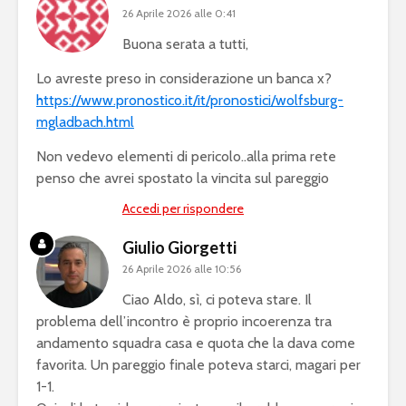
26 Aprile 2026 alle 0:41
Buona serata a tutti,
Lo avreste preso in considerazione un banca x?
https://www.pronostico.it/it/pronostici/wolfsburg-
mgladbach.html
Non vedevo elementi di pericolo..alla prima rete
penso che avrei spostato la vincita sul pareggio
Accedi per rispondere
Giulio Giorgetti
26 Aprile 2026 alle 10:56
Ciao Aldo, sì, ci poteva stare. Il
problema dell’incontro è proprio incoerenza tra
andamento squadra casa e quota che la dava come
favorita. Un pareggio finale poteva starci, magari per
1-1.