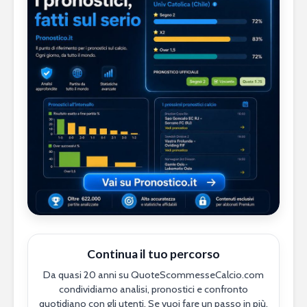
Continua il tuo percorso
Da quasi 20 anni su QuoteScommesseCalcio.com
condividiamo analisi, pronostici e confronto
quotidiano con gli utenti. Se vuoi fare un passo in più,