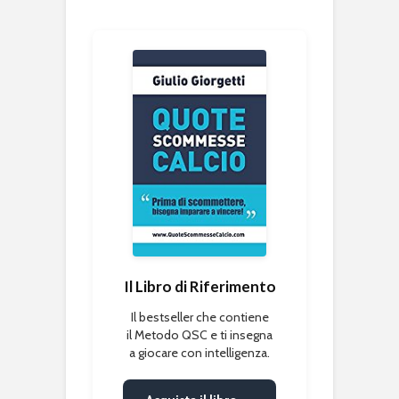
Il Libro di Riferimento
Il bestseller che contiene
il Metodo QSC e ti insegna
a giocare con intelligenza.