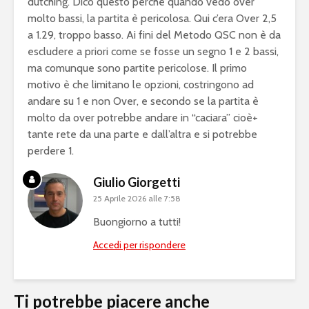
dutching. Dico questo perché quando vedo over
molto bassi, la partita è pericolosa. Qui c’era Over 2,5
a 1.29, troppo basso. Ai fini del Metodo QSC non è da
escludere a priori come se fosse un segno 1 e 2 bassi,
ma comunque sono partite pericolose. Il primo
motivo è che limitano le opzioni, costringono ad
andare su 1 e non Over, e secondo se la partita è
molto da over potrebbe andare in “caciara” cioè+
tante rete da una parte e dall’altra e si potrebbe
perdere 1.
Giulio Giorgetti
25 Aprile 2026 alle 7:58
Buongiorno a tutti!
Accedi per rispondere
Ti potrebbe piacere anche