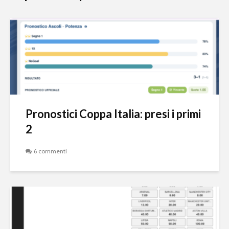
Pronostici Coppa Italia: presi i primi
2
6 commenti