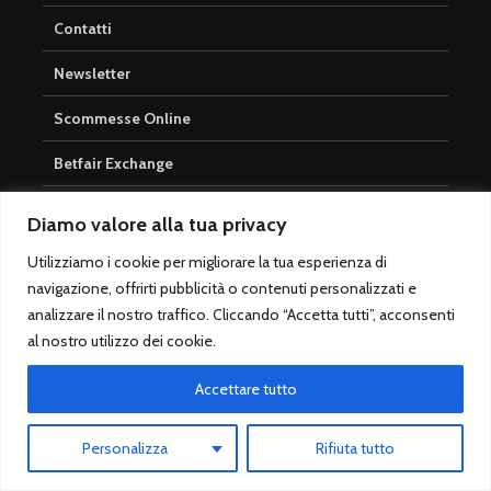
Contatti
Newsletter
Scommesse Online
Betfair Exchange
Trading Sportivo
Diamo valore alla tua privacy
Sisal Scommesse
Utilizziamo i cookie per migliorare la tua esperienza di
navigazione, offrirti pubblicità o contenuti personalizzati e
Scommesse SNAI Race
analizzare il nostro traffico. Cliccando “Accetta tutti”, acconsenti
al nostro utilizzo dei cookie.
Metodi di pagamento
Matched Betting: critiche e opinioni
Accettare tutto
Draw No Bet o rimborso con pareggio
Personalizza
Rifiuta tutto
Betfair recensioni