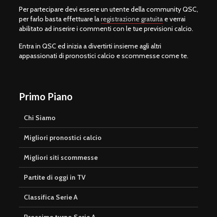
Per partecipare devi essere un utente della community QSC,
per farlo basta effettuare la
registrazione gratuita
e verrai
abilitato ad inserire i commenti con le tue previsioni calcio.
Entra in QSC ed inizia a divertirti insieme agli altri
appassionati di pronostici calcio e scommesse come te.
Primo Piano
Chi Siamo
Migliori pronostici calcio
Migliori siti scommesse
Partite di oggi in TV
Classifica Serie A
Prossimo turno Serie A