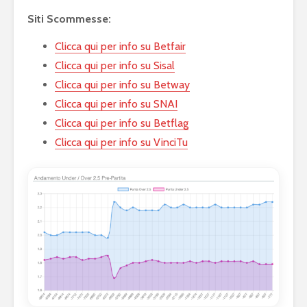
Siti Scommesse:
Clicca qui per info su Betfair
Clicca qui per info su Sisal
Clicca qui per info su Betway
Clicca qui per info su SNAI
Clicca qui per info su Betflag
Clicca qui per info su VinciTu