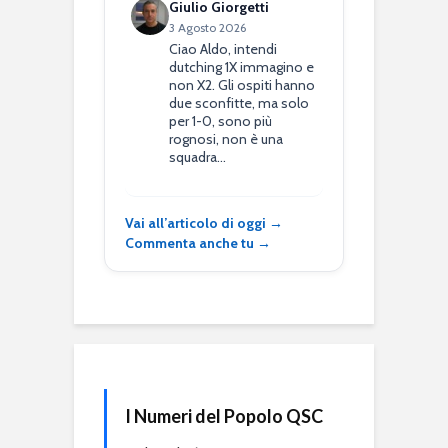
Giulio Giorgetti
3 Agosto 2026
Ciao Aldo, intendi
dutching 1X immagino e
non X2. Gli ospiti hanno
due sconfitte, ma solo
per 1-0, sono più
rognosi, non è una
squadra…
Vai all’articolo di oggi →
Commenta anche tu →
I Numeri del Popolo QSC