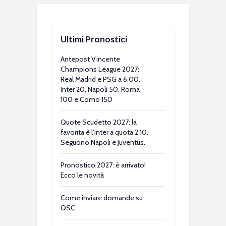
Ultimi Pronostici
Antepost Vincente
Champions League 2027:
Real Madrid e PSG a 6.00.
Inter 20, Napoli 50, Roma
100 e Como 150
Quote Scudetto 2027: la
favorita è l’Inter a quota 2.10.
Seguono Napoli e Juventus.
Pronostico 2027: è arrivato!
Ecco le novità
Come inviare domande su
QSC