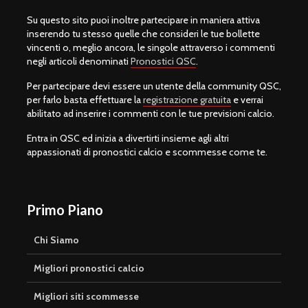
Su questo sito puoi inoltre partecipare in maniera attiva
inserendo tu stesso quelle che consideri le tue bollette
vincenti o, meglio ancora, le singole attraverso i commenti
negli articoli denominati
Pronostici QSC
.
Per partecipare devi essere un utente della community QSC,
per farlo basta effettuare la
registrazione gratuita
e verrai
abilitato ad inserire i commenti con le tue previsioni calcio.
Entra in QSC ed inizia a divertirti insieme agli altri
appassionati di pronostici calcio e scommesse come te.
Primo Piano
Chi Siamo
Migliori pronostici calcio
Migliori siti scommesse