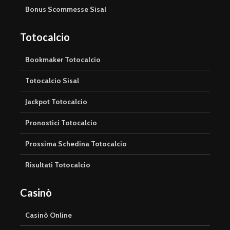
Bonus Scommesse Sisal
Totocalcio
Bookmaker Totocalcio
Totocalcio Sisal
Jackpot Totocalcio
Pronostici Totocalcio
Prossima Schedina Totocalcio
Risultati Totocalcio
Casinò
Casinò Online