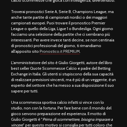
calcio scommesse che gioca con intelligenza, divertendosi.
Troverai pronostici Serie A, Serie B, Champions League, ma
anche tante partite di campionati nordici o dei maggiori
campionati europei. Puoi trovare il pronostico Premier
League o quello della Liga, Ligue 1 o Bundesliga. Ogni giorno
facciamo una selezione della partite che ci sembrano più
interessanti. Per avere invece tanti decine, se non centinaia
di pronostici professionali del giorno, ti rimandiamo
all'apposito sito
Pronostico.it PREMIUM
.
L'amministratore del sito è Giulio Giorgetti, autore del libro
best seller Quote Scommesse Calcio e padre del Betting
Exchange in Italia. Gli utenti si stupiscono della sua capacità
di realizzare previsioni vincenti, ma è più di un veggente, è un
esperto del settore che ha messo a sua disposizione il suo
sapere per tutti.
Una scommessa sportiva calcio infatti si vince con lo
studio, non con la fortuna. Per fare bene con il mondo del
gioco servono preparazione ed esperienza. Il motto di
Giulio Giorgetti è "
Prima di scommettere, bisogna imparare a
vincere
" per questo motivo si consiglia per tutti coloro che