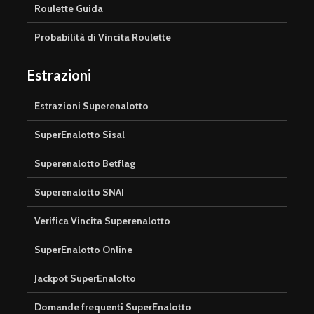
Roulette Guida
Probabilità di Vincita Roulette
Estrazioni
Estrazioni Superenalotto
SuperEnalotto Sisal
Superenalotto Betflag
Superenalotto SNAI
Verifica Vincita Superenalotto
SuperEnalotto Online
Jackpot SuperEnalotto
Domande frequenti SuperEnalotto