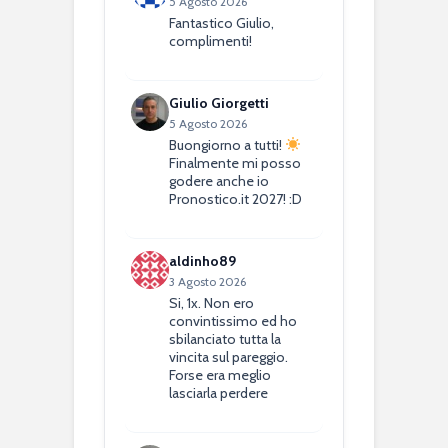
5 Agosto 2026
Fantastico Giulio,
complimenti!
Giulio Giorgetti
5 Agosto 2026
Buongiorno a tutti!
Finalmente mi posso
godere anche io
Pronostico.it 2027! :D
aldinho89
3 Agosto 2026
Si, 1x. Non ero
convintissimo ed ho
sbilanciato tutta la
vincita sul pareggio.
Forse era meglio
lasciarla perdere