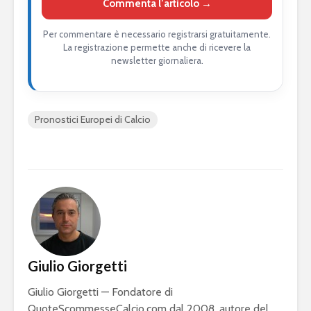
Commenta l’articolo →
Per commentare è necessario registrarsi gratuitamente.
La registrazione permette anche di ricevere la
newsletter giornaliera.
Pronostici Europei di Calcio
Giulio Giorgetti
Giulio Giorgetti — Fondatore di
QuoteScommesseCalcio.com dal 2008, autore del