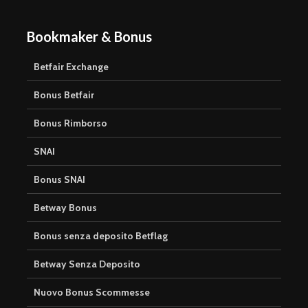
Bookmaker & Bonus
Betfair Exchange
Bonus Betfair
Bonus Rimborso
SNAI
Bonus SNAI
Betway Bonus
Bonus senza deposito Betflag
Betway Senza Deposito
Nuovo Bonus Scommesse