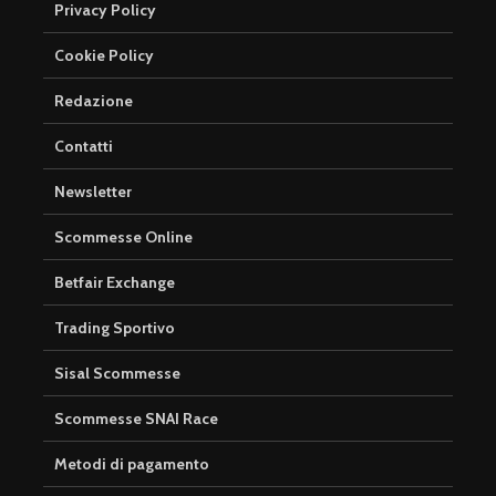
Privacy Policy
Cookie Policy
Redazione
Contatti
Newsletter
Scommesse Online
Betfair Exchange
Trading Sportivo
Sisal Scommesse
Scommesse SNAI Race
Metodi di pagamento