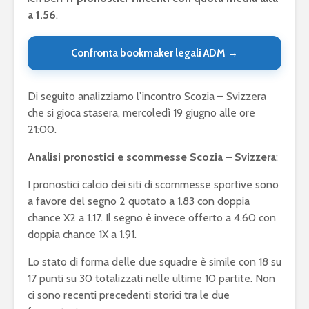
a 1.56
.
Confronta bookmaker legali ADM →
Di seguito analizziamo l’incontro Scozia – Svizzera
che si gioca stasera, mercoledì 19 giugno alle ore
21:00.
Analisi pronostici e scommesse Scozia – Svizzera
:
I pronostici calcio dei siti di scommesse sportive sono
a favore del segno 2 quotato a 1.83 con doppia
chance X2 a 1.17. Il segno è invece offerto a 4.60 con
doppia chance 1X a 1.91.
Lo stato di forma delle due squadre è simile con 18 su
17 punti su 30 totalizzati nelle ultime 10 partite. Non
ci sono recenti precedenti storici tra le due