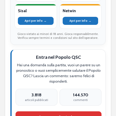
Sisal
Netwin
Apri per info →
Apri per info →
Gioco vietato ai minori di 18 anni. Gioca responsabilmente.
Verifica sempre termini e condizioni sul sito dell’operatore.
Entra nel Popolo QSC
Hai una domanda sulla partita, vuoi un parere su un
pronostico o vuoi semplicemente salutare il Popolo
QSC? Lascia un commento: saremo felici di
risponderti.
3.818
144.570
articoli pubblicati
commenti