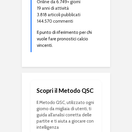
Online da 6.749+ giorni
19 anni di attività
3.818 articoli pubblicati
144.570 commenti
Il punto di riferimento per chi
vuole fare pronostici calcio
vincenti.
Scopri il Metodo QSC
Il Metodo QSC, utilizzato ogni
giorno da migliaia di utenti, ti
guida all’analisi corretta delle
partite e ti aiuta a giocare con
intelligenza