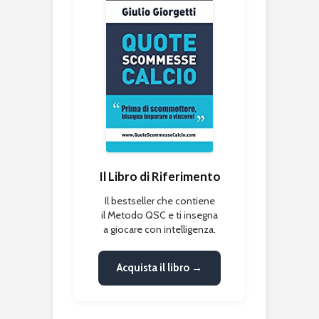
Il Libro di Riferimento
Il bestseller che contiene
il Metodo QSC e ti insegna
a giocare con intelligenza.
Acquista il libro →