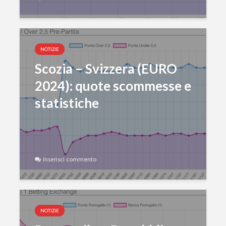
NOTIZIE
Scozia – Svizzera (EURO
2024): quote scommesse e
statistiche
Inserisci commento
NOTIZIE