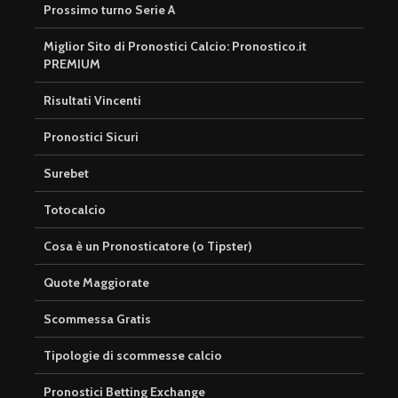
Prossimo turno Serie A
Miglior Sito di Pronostici Calcio: Pronostico.it
PREMIUM
Risultati Vincenti
Pronostici Sicuri
Surebet
Totocalcio
Cosa è un Pronosticatore (o Tipster)
Quote Maggiorate
Scommessa Gratis
Tipologie di scommesse calcio
Pronostici Betting Exchange