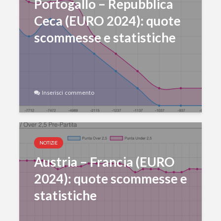
Portogallo – Repubblica
Ceca (EURO 2024): quote
scommesse e statistiche
Inserisci commento
NOTIZIE
Austria – Francia (EURO
2024): quote scommesse e
statistiche