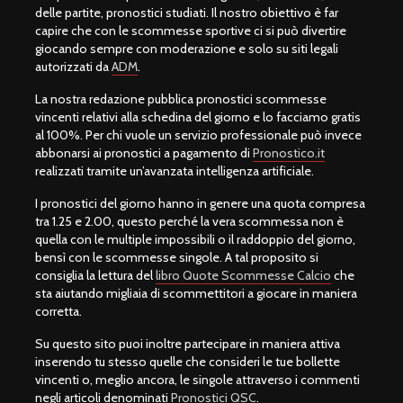
delle partite, pronostici studiati. Il nostro obiettivo è far
capire che con le scommesse sportive ci si può divertire
giocando sempre con moderazione e solo su siti legali
autorizzati da
ADM
.
La nostra redazione pubblica pronostici scommesse
vincenti relativi alla schedina del giorno e lo facciamo gratis
al 100%. Per chi vuole un servizio professionale può invece
abbonarsi ai pronostici a pagamento di
Pronostico.it
realizzati tramite un’avanzata intelligenza artificiale.
I pronostici del giorno hanno in genere una quota compresa
tra 1.25 e 2.00, questo perché la vera scommessa non è
quella con le multiple impossibili o il raddoppio del giorno,
bensì con le scommesse singole. A tal proposito si
consiglia la lettura del
libro Quote Scommesse Calcio
che
sta aiutando migliaia di scommettitori a giocare in maniera
corretta.
Su questo sito puoi inoltre partecipare in maniera attiva
inserendo tu stesso quelle che consideri le tue bollette
vincenti o, meglio ancora, le singole attraverso i commenti
negli articoli denominati
Pronostici QSC
.