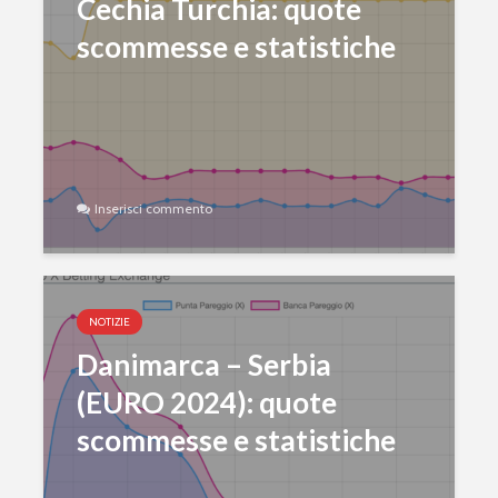
Cechia Turchia: quote
scommesse e statistiche
Inserisci commento
NOTIZIE
Danimarca – Serbia
(EURO 2024): quote
scommesse e statistiche