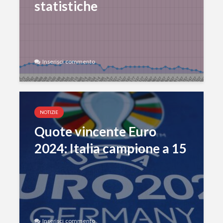
statistiche
Inserisci commento
NOTIZIE
Quote vincente Euro
2024: Italia campione a 15
Inserisci commento