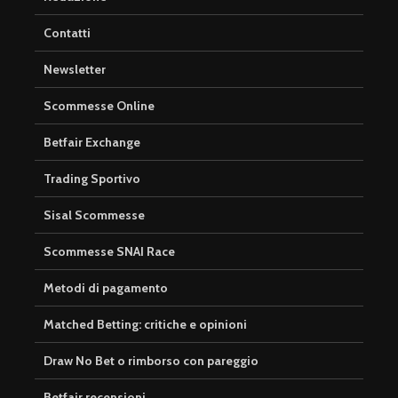
Contatti
Newsletter
Scommesse Online
Betfair Exchange
Trading Sportivo
Sisal Scommesse
Scommesse SNAI Race
Metodi di pagamento
Matched Betting: critiche e opinioni
Draw No Bet o rimborso con pareggio
Betfair recensioni