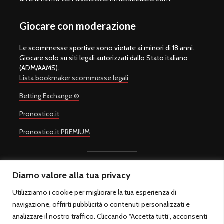
Giocare con moderazione
Le scommesse sportive sono vietate ai minori di 18 anni.
Giocare solo su siti legali autorizzati dallo Stato italiano
(ADM/AAMS).
Lista bookmaker scommesse legali
Betting Exchange ®
Pronostico.it
Pronostico.it PREMIUM
Diamo valore alla tua privacy
Copyright © 2008-2026.
Quote Scommesse Calcio
Sito Ufficiale -
Un progetto di
Giulio Giorgetti
. Quote Scommesse Calcio ® è un
Utilizziamo i cookie per migliorare la tua esperienza di
marchio registrato.
navigazione, offrirti pubblicità o contenuti personalizzati e
Quote Scommesse Calcio fornisce pronostici sulle principali
competizioni sportive. Il gioco in Italia è regolamentato dall'Agenzia
analizzare il nostro traffico. Cliccando “Accetta tutti”, acconsenti