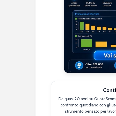
Conti
Da quasi 20 anni su QuoteScomme
confronto quotidiano con gli ute
strumento pensato per lavor