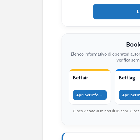
L
Book
Elenco informativo di operatori auto
verifica semp
Betfair
Betflag
Apri per info →
Apri per 
Gioco vietato ai minori di 18 anni. Gioca