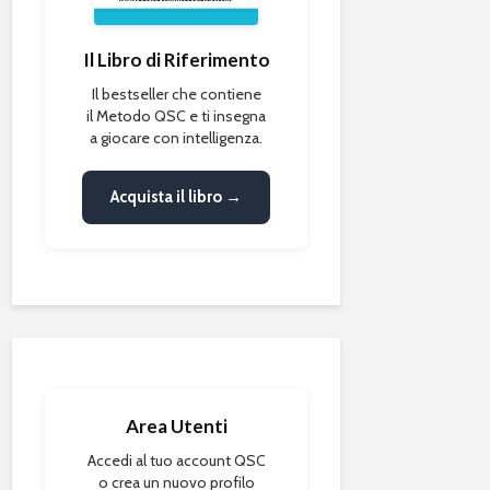
Il Libro di Riferimento
Il bestseller che contiene
il Metodo QSC e ti insegna
a giocare con intelligenza.
Acquista il libro →
Area Utenti
Accedi al tuo account QSC
o crea un nuovo profilo