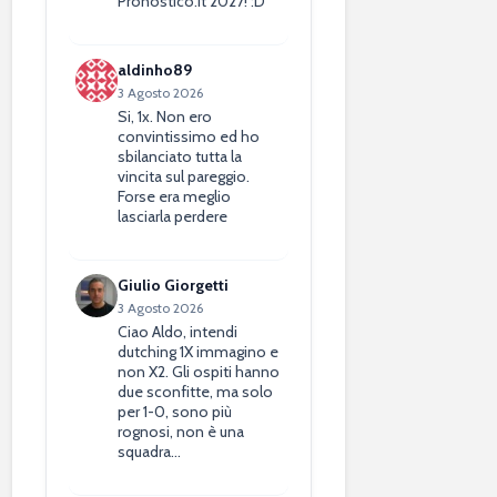
Pronostico.it 2027! :D
aldinho89
3 Agosto 2026
Si, 1x. Non ero
convintissimo ed ho
sbilanciato tutta la
vincita sul pareggio.
Forse era meglio
lasciarla perdere
Giulio Giorgetti
3 Agosto 2026
Ciao Aldo, intendi
dutching 1X immagino e
non X2. Gli ospiti hanno
due sconfitte, ma solo
per 1-0, sono più
rognosi, non è una
squadra…