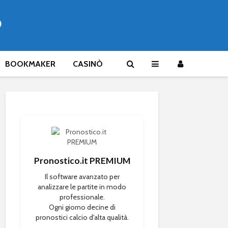
®
BOOKMAKER
CASINÒ
Pronostico.it PREMIUM
Il software avanzato per
analizzare le partite in modo
professionale.
Ogni giorno decine di
pronostici calcio d'alta qualità.