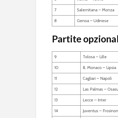
7
Salernitana – Monza
8
Genoa – Udinese
Partite opzional
9
Tolosa – Lille
10
B. Monaco – Lipsia
11
Cagliari – Napoli
12
Las Palmas – Osas
13
Lecce – Inter
14
Juventus – Frosino