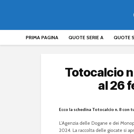
PRIMA PAGINA
QUOTE SERIE A
QUOTE S
Totocalcio n.
al 26 
Ecco la schedina Totocalcio n. 8 con tu
L’Agenzia delle Dogane e dei Monopo
2024. La raccolta delle giocate si apr