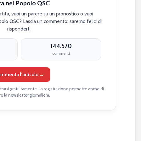
ra nel Popolo QSC
tita, vuoi un parere su un pronostico o vuoi
polo QSC? Lascia un commento: saremo felici di
risponderti.
144.570
commenti
mmenta l’articolo →
rarsi gratuitamente. La registrazione permette anche di
re la newsletter giornaliera.