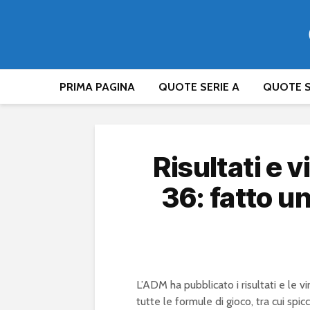
PRIMA PAGINA
QUOTE SERIE A
QUOTE S
Risultati e v
36: fatto u
L’ADM ha pubblicato i risultati e le v
tutte le formule di gioco, tra cui spic