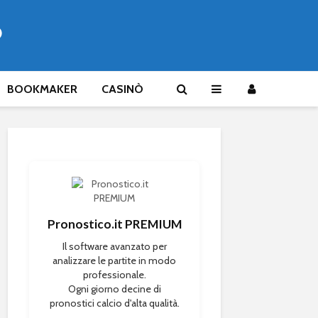
®
BOOKMAKER
CASINÒ
Pronostico.it PREMIUM
Il software avanzato per
analizzare le partite in modo
professionale.
Ogni giorno decine di
pronostici calcio d'alta qualità.