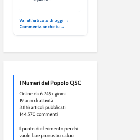
Vai all’articolo di oggi →
Commenta anche tu →
I Numeri del Popolo QSC
Online da 6.749+ giorni
19 anni di attività
3.818 articoli pubblicati
144.570 commenti
Il punto di riferimento per chi
vuole fare pronostici calcio