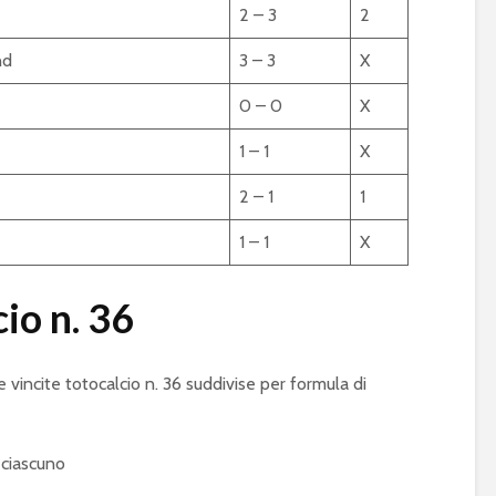
2 – 3
2
nd
3 – 3
X
0 – 0
X
1 – 1
X
2 – 1
1
1 – 1
X
io n. 36
re vincite totocalcio n. 36 suddivise per formula di
 ciascuno