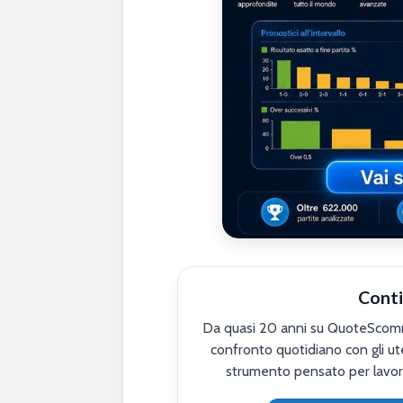
Conti
Da quasi 20 anni su QuoteScomme
confronto quotidiano con gli ute
strumento pensato per lavor