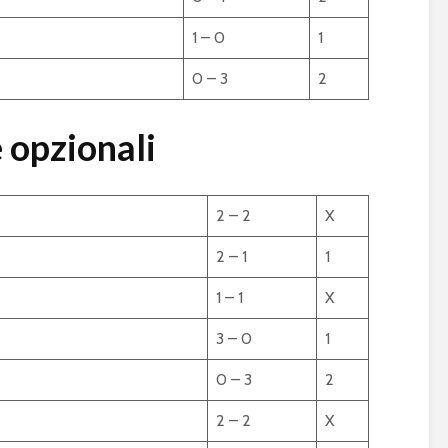
1 – 0
1
0 – 3
2
e opzionali
2 – 2
X
2 – 1
1
1 – 1
X
3 – 0
1
0 – 3
2
2 – 2
X