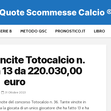
Quote Scommesse Calcio 
ERIE B
METODO QSC
PRONOSTICO.IT
LIBRO
incite Totocalcio n.
n 13 da 220.030,00
euro
31 Ottobre 2023
incite del concorso Totocalcio n. 36. Tante vincite in
ca la giocata di un unico giocatore che ha fatto 13 e ha