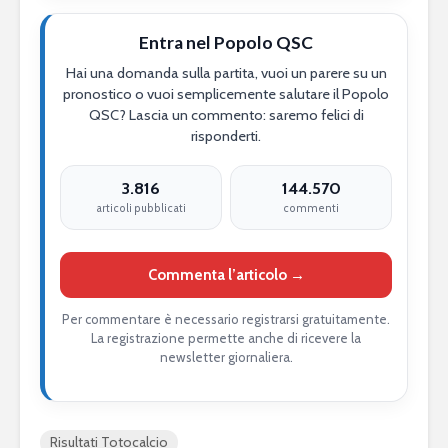
Entra nel Popolo QSC
Hai una domanda sulla partita, vuoi un parere su un
pronostico o vuoi semplicemente salutare il Popolo
QSC? Lascia un commento: saremo felici di
risponderti.
3.816
144.570
articoli pubblicati
commenti
Commenta l’articolo →
Per commentare è necessario registrarsi gratuitamente.
La registrazione permette anche di ricevere la
newsletter giornaliera.
Risultati Totocalcio