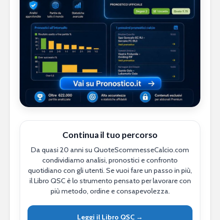
Continua il tuo percorso
Da quasi 20 anni su QuoteScommesseCalcio.com
condividiamo analisi, pronostici e confronto
quotidiano con gli utenti. Se vuoi fare un passo in più,
il Libro QSC è lo strumento pensato per lavorare con
più metodo, ordine e consapevolezza.
Leggi il Libro QSC →