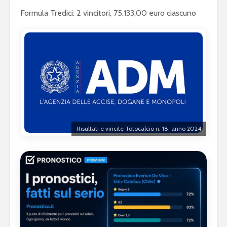
Formula Tredici: 2 vincitori, 75.133,00 euro ciascuno
Risultati e vincite Totocalcio n. 18, anno 2024