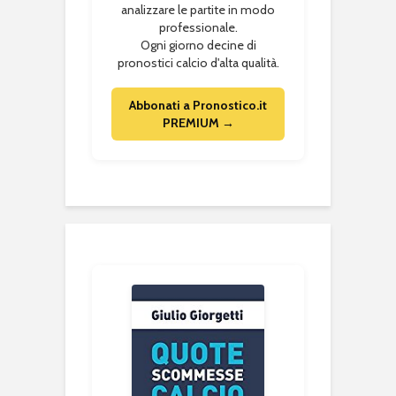
analizzare le partite in modo
professionale.
Ogni giorno decine di
pronostici calcio d'alta qualità.
Abbonati a Pronostico.it
PREMIUM →