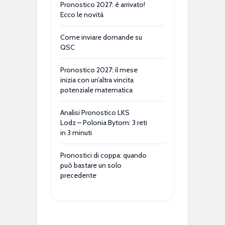
Pronostico 2027: è arrivato!
Ecco le novità
Come inviare domande su
QSC
Pronostico 2027: il mese
inizia con un’altra vincita
potenziale matematica
Analisi Pronostico LKS
Lodz – Polonia Bytom: 3 reti
in 3 minuti
Pronostici di coppa: quando
può bastare un solo
precedente