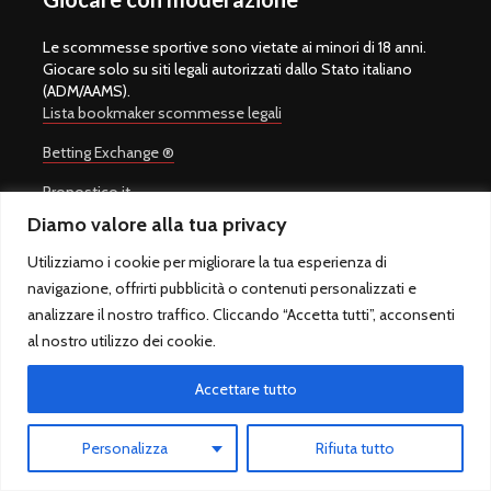
Le scommesse sportive sono vietate ai minori di 18 anni.
Giocare solo su siti legali autorizzati dallo Stato italiano
(ADM/AAMS).
Lista bookmaker scommesse legali
Betting Exchange ®
Pronostico.it
Diamo valore alla tua privacy
Pronostico.it PREMIUM
Utilizziamo i cookie per migliorare la tua esperienza di
navigazione, offrirti pubblicità o contenuti personalizzati e
analizzare il nostro traffico. Cliccando “Accetta tutti”, acconsenti
Copyright © 2008-2026.
Quote Scommesse Calcio
Sito Ufficiale -
al nostro utilizzo dei cookie.
Un progetto di
Giulio Giorgetti
. Quote Scommesse Calcio ® è un
marchio registrato.
Accettare tutto
Quote Scommesse Calcio fornisce pronostici sulle principali
competizioni sportive. Il gioco in Italia è regolamentato dall'Agenzia
Dogane e Monopoli ed è riservato ai maggiori di 18 anni.
Personalizza
Rifiuta tutto
QuoteScommesseCalcio.com - Sfera sas di Marcello Rossi - P.IVA
10917021007 - Via Alessandro Cruto 8, 00146 Roma (RM) – Italia -