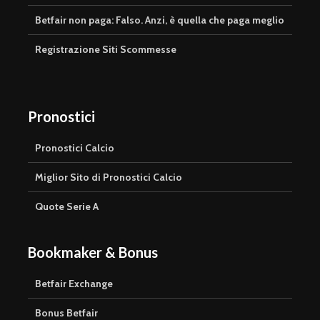
Betfair non paga: Falso. Anzi, è quella che paga meglio
Registrazione Siti Scommesse
Pronostici
Pronostici Calcio
Miglior Sito di Pronostici Calcio
Quote Serie A
Bookmaker & Bonus
Betfair Exchange
Bonus Betfair