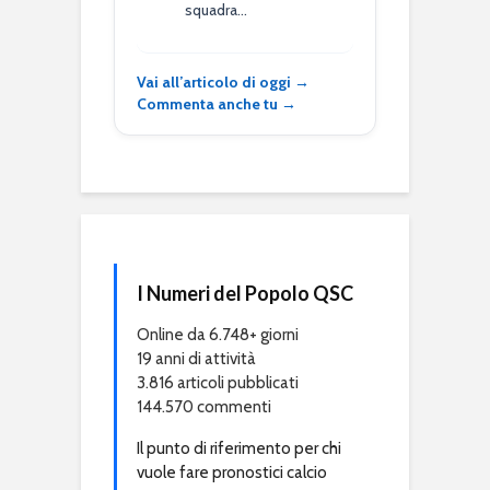
squadra…
Vai all’articolo di oggi →
Commenta anche tu →
I Numeri del Popolo QSC
Online da 6.748+ giorni
19 anni di attività
3.816 articoli pubblicati
144.570 commenti
Il punto di riferimento per chi
vuole fare pronostici calcio