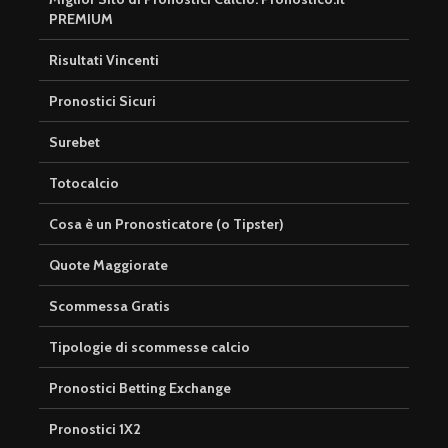
PREMIUM
Risultati Vincenti
Pronostici Sicuri
Surebet
Totocalcio
Cosa è un Pronosticatore (o Tipster)
Quote Maggiorate
Scommessa Gratis
Tipologie di scommesse calcio
Pronostici Betting Exchange
Pronostici 1X2