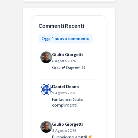
Commenti Recenti
Oggi:
1 nuovo commento
Giulio Giorgetti
6 Agosto 2026
Grazie! Dajeee! :D
Daniel Deana
5 Agosto 2026
Fantastico Giulio,
complimenti!
Giulio Giorgetti
5 Agosto 2026
Buongiorno a tutti!