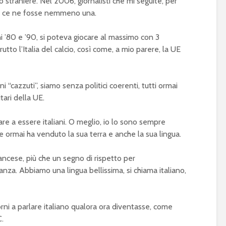
o straniere. Nel 2006, giornalisti che mi seguite, per
non ce ne fosse nemmeno una.
nni ’80 e ’90, si poteva giocare al massimo con 3
utto l’Italia del calcio, così come, a mio parere, la UE
i “cazzuti”, siamo senza politici coerenti, tutti ormai
tari della UE.
re a essere italiani. O meglio, io lo sono sempre
 ormai ha venduto la sua terra e anche la sua lingua.
rancese, più che un segno di rispetto per
anza. Abbiamo una lingua bellissima, si chiama italiano,
rni a parlare italiano qualora ora diventasse, come
C.