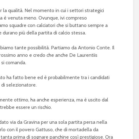
r la qualità. Nel momento in cui i settori strategici
uesta è venuta meno. Ovunque, ivi compreso
oviamo squadre con calciatori che si buttano sempre a
 durano più della partita di calcio stessa.
bbiamo tante possibilità. Partiamo da Antonio Conte. Il
 prossimo anno e credo che anche De Laurentiis
n si comanda.
to ha fatto bene ed è probabilmente tra i candidati
 di selezionatore.
amente ottimo, ha anche esperienza, ma è uscito dal
trebbe essere un rischio.
ndato via da Gravina per una sola partita persa nella
irlo con il povero Gattuso, che di mortadella da
tanta prima di sognare panchine così prestigiose. Ora