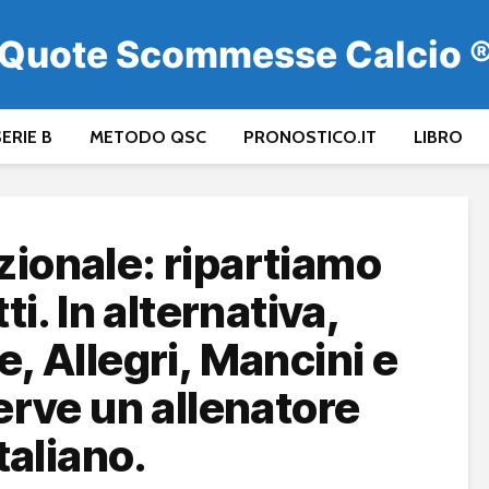
Quote Scommesse Calcio 
ERIE B
METODO QSC
PRONOSTICO.IT
LIBRO
zionale: ripartiamo
i. In alternativa,
e, Allegri, Mancini e
Serve un allenatore
italiano.