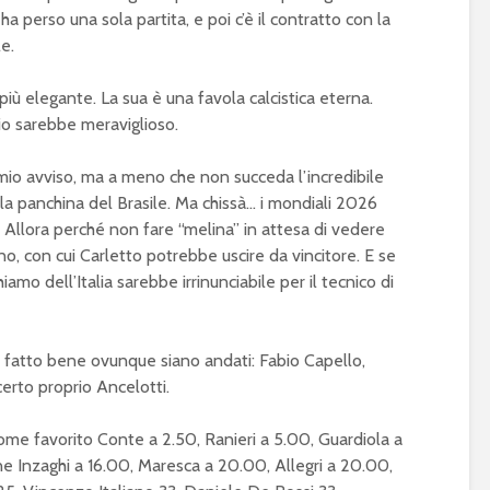
 ha perso una sola partita, e poi c’è il contratto con la
le.
 più elegante. La sua è una favola calcistica eterna.
cio sarebbe meraviglioso.
 mio avviso, ma a meno che non succeda l’incredibile
lla panchina del Brasile. Ma chissà… i mondiali 2026
i. Allora perché non fare “melina” in attesa di vedere
o, con cui Carletto potrebbe uscire da vincitore. E se
amo dell’Italia sarebbe irrinunciabile per il tecnico di
 fatto bene ovunque siano andati: Fabio Capello,
 certo proprio Ancelotti.
me favorito Conte a 2.50, Ranieri a 5.00, Guardiola a
e Inzaghi a 16.00, Maresca a 20.00, Allegri a 20.00,