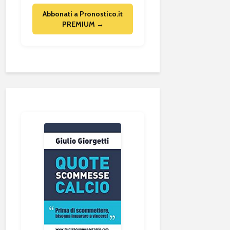
Abbonati a Pronostico.it
PREMIUM →