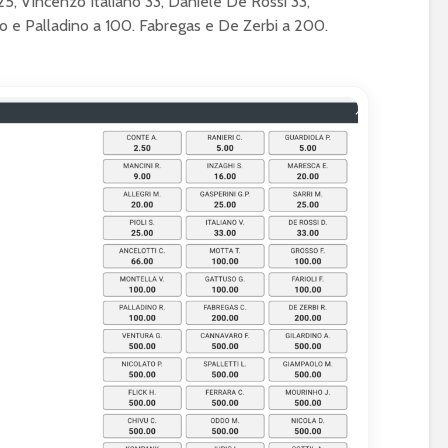
 25, Vincenzo Italiano 33, Daniele De Rossi 33,
so e Palladino a 100. Fabregas e De Zerbi a 200.