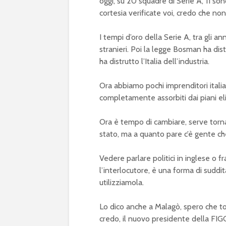
oggi, su 20 squadre di Serie A, 11 son
cortesia verificate voi, credo che 
I tempi d’oro della Serie A, tra gli a
stranieri. Poi la legge Bosman ha distr
ha distrutto l’Italia dell’industria.
Ora abbiamo pochi imprenditori italian
completamente assorbiti dai piani eli
Ora è tempo di cambiare, serve torna
stato, ma a quanto pare c’è gente che
Vedere parlare politici in inglese o f
l’interlocutore, è una forma di suddit
utilizziamola.
Lo dico anche a Malagò, spero che to
credo, il nuovo presidente della FIG