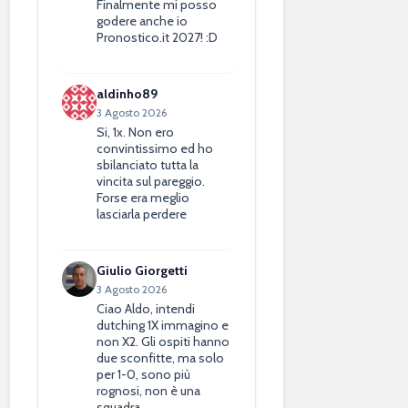
Finalmente mi posso
godere anche io
Pronostico.it 2027! :D
aldinho89
3 Agosto 2026
Si, 1x. Non ero
convintissimo ed ho
sbilanciato tutta la
vincita sul pareggio.
Forse era meglio
lasciarla perdere
Giulio Giorgetti
3 Agosto 2026
Ciao Aldo, intendi
dutching 1X immagino e
non X2. Gli ospiti hanno
due sconfitte, ma solo
per 1-0, sono più
rognosi, non è una
squadra…