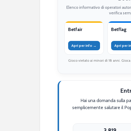
Elenco informativo di operatori auto
verifica semp
Betfair
Betflag
Apri per info →
Apri per 
Gioco vietato ai minori di 18 anni. Gioca
Ent
Hai una domanda sulla par
semplicemente salutare il Po
3.819