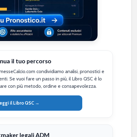
nua il tuo percorso
sseCalcio.com condividiamo analisi, pronostici e
nti. Se vuoi fare un passo in più, il Libro QSC è lo
are con più metodo, ordine e consapevolezza.
eggi il Libro QSC →
maker legali ADM