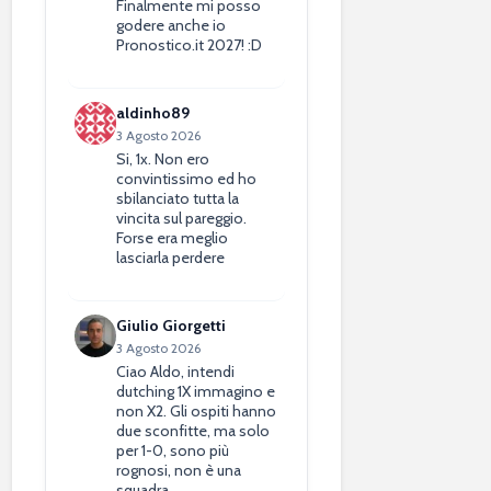
Finalmente mi posso
godere anche io
Pronostico.it 2027! :D
aldinho89
3 Agosto 2026
Si, 1x. Non ero
convintissimo ed ho
sbilanciato tutta la
vincita sul pareggio.
Forse era meglio
lasciarla perdere
Giulio Giorgetti
3 Agosto 2026
Ciao Aldo, intendi
dutching 1X immagino e
non X2. Gli ospiti hanno
due sconfitte, ma solo
per 1-0, sono più
rognosi, non è una
squadra…