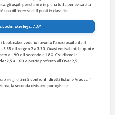
ica, gli ospiti penultimi e in piena lotta per evitare la
 una differenza di 11 punti in classifica.
a bookmaker legali ADM →
a
i bookmaker vedono favorito l’undici ospitante: il
a
3.35
e il
segno 2
a
3.70
. Quasi equivalenti le
quote
ncato a
1.90
e il secondo a
1.80
. Chiudiamo la
der 2,5 a 1.60
e perciò preferito all’
Over 2,5
so negli ultimi 5
confronti diretti Estoril-Arouca
, 4
e Honra, la seconda divisione portoghese.