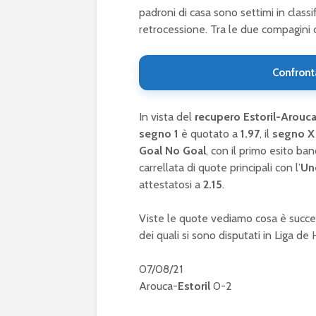
padroni di casa sono settimi in classif
retrocessione. Tra le due compagini c’è
Confront
In vista del
recupero Estoril-Arouc
segno 1
è quotato a
1.97
, il
segno X
Goal No Goal
, con il primo esito ba
carrellata di quote principali con l’
Un
attestatosi a
2.15
.
Viste le quote vediamo cosa è succes
dei quali si sono disputati in Liga d
07/08/21
Arouca-
Estoril
0-2