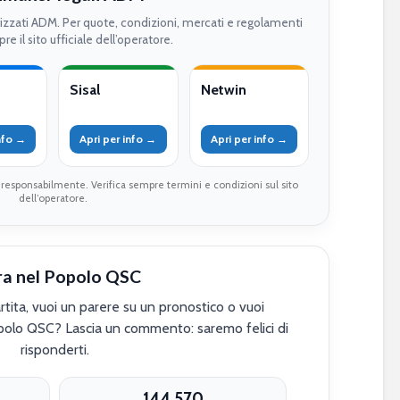
rizzati ADM. Per quote, condizioni, mercati e regolamenti
re il sito ufficiale dell’operatore.
Sisal
Netwin
info →
Apri per info →
Apri per info →
 responsabilmente. Verifica sempre termini e condizioni sul sito
dell’operatore.
ra nel Popolo QSC
tita, vuoi un parere su un pronostico o vuoi
polo QSC? Lascia un commento: saremo felici di
risponderti.
144.570