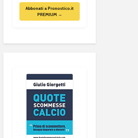
Abbonati a Pronostico.it
PREMIUM →