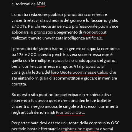
autorizzati da
ADM
.
La nostra redazione pubblica pronostici scommesse
vincenti relativi alla schedina del giorno e lo facciamo gratis
al 100%. Per chi vuole un servizio professionale può invece
abbonarsi ai pronostici a pagamento di
Pronostico.it
realizzati tramite un’avanzata intelligenza artificiale.
I pronostici del giorno hanno in genere una quota compresa
tra 1.25 e 2.00, questo perché la vera scommessa non è
quella con le multiple impossibili o il raddoppio del giorno,
bensì con le scommesse singole. A tal proposito si
consiglia la lettura del
libro Quote Scommesse Calcio
che
sta aiutando migliaia di scommettitori a giocare in maniera
corretta.
Su questo sito puoi inoltre partecipare in maniera attiva
inserendo tu stesso quelle che consideri le tue bollette
vincenti o, meglio ancora, le singole attraverso i commenti
negli articoli denominati
Pronostici QSC
.
Per partecipare devi essere un utente della community QSC,
per farlo basta effettuare la
registrazione gratuita
e verrai