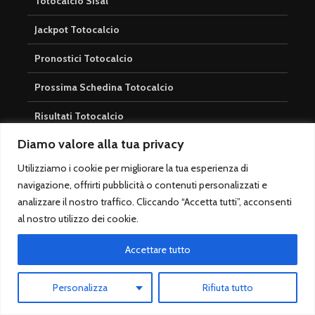
Totocalcio Sisal
Jackpot Totocalcio
Pronostici Totocalcio
Prossima Schedina Totocalcio
Risultati Totocalcio
Diamo valore alla tua privacy
Casinò
Utilizziamo i cookie per migliorare la tua esperienza di
navigazione, offrirti pubblicità o contenuti personalizzati e
Casinò Online
analizzare il nostro traffico. Cliccando “Accetta tutti”, acconsenti
Roulette Guida
al nostro utilizzo dei cookie.
Probabilità di Vincita Roulette
Accettare tutto
Estrazioni
Personalizza
Rifiuta tutto
Estrazioni Superenalotto