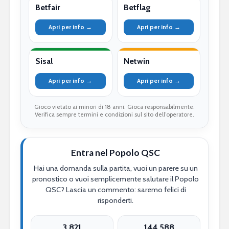
Betfair
Betflag
Apri per info →
Apri per info →
Sisal
Netwin
Apri per info →
Apri per info →
Gioco vietato ai minori di 18 anni. Gioca responsabilmente.
Verifica sempre termini e condizioni sul sito dell’operatore.
Entra nel Popolo QSC
Hai una domanda sulla partita, vuoi un parere su un
pronostico o vuoi semplicemente salutare il Popolo
QSC? Lascia un commento: saremo felici di
risponderti.
3.821
144.588