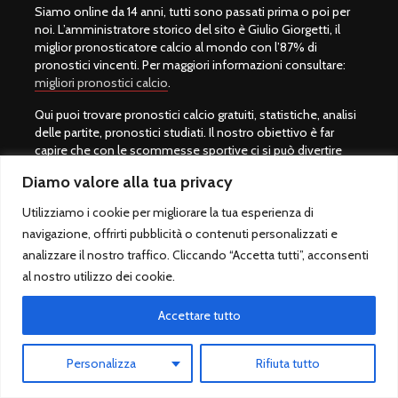
Siamo online da 14 anni, tutti sono passati prima o poi per
noi. L’amministratore storico del sito è Giulio Giorgetti, il
miglior pronosticatore calcio al mondo con l’87% di
pronostici vincenti. Per maggiori informazioni consultare:
migliori pronostici calcio
.
Qui puoi trovare pronostici calcio gratuiti, statistiche, analisi
delle partite, pronostici studiati. Il nostro obiettivo è far
capire che con le scommesse sportive ci si può divertire
giocando sempre con moderazione e solo su siti legali
Diamo valore alla tua privacy
autorizzati da
ADM
.
Utilizziamo i cookie per migliorare la tua esperienza di
La nostra redazione pubblica pronostici scommesse
navigazione, offrirti pubblicità o contenuti personalizzati e
vincenti relativi alla schedina del giorno e lo facciamo gratis
al 100%. Per chi vuole un servizio professionale può invece
analizzare il nostro traffico. Cliccando “Accetta tutti”, acconsenti
abbonarsi ai pronostici a pagamento di
Pronostico.it
al nostro utilizzo dei cookie.
realizzati tramite un’avanzata intelligenza artificiale.
Accettare tutto
I pronostici del giorno hanno in genere una quota compresa
tra 1.25 e 2.00, questo perché la vera scommessa non è
quella con le multiple impossibili o il raddoppio del giorno,
Personalizza
Rifiuta tutto
bensì con le scommesse singole. A tal proposito si
consiglia la lettura del
libro Quote Scommesse Calcio
che