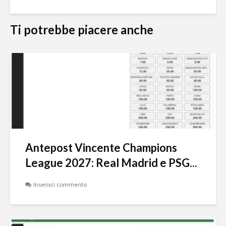
Ti potrebbe piacere anche
Antepost Vincente Champions
League 2027: Real Madrid e PSG...
Inserisci commento