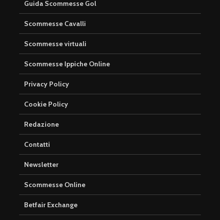
Guida Scommesse Gol
Scommesse Cavalli
Scommesse virtuali
Scommesse Ippiche Online
Privacy Policy
Cookie Policy
Redazione
Contatti
Newsletter
Scommesse Online
Betfair Exchange