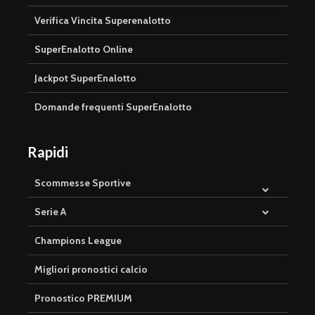
Verifica Vincita Superenalotto
SuperEnalotto Online
Jackpot SuperEnalotto
Domande frequenti SuperEnalotto
Rapidi
Scommesse Sportive
Serie A
Champions League
Migliori pronostici calcio
Pronostico PREMIUM