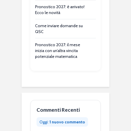
Pronostico 2027: è arrivato!
Ecco le novità
Come inviare domande su
QSC
Pronostico 2027: il mese
inizia con un’altra vincita
potenziale matematica
Commenti Recenti
Oggi:
1 nuovo commento