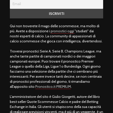
Qui non troverete il mago delle scommesse, ma molto di
più. Avete a disposizione i
pronostici oggi
"studiati" dai
nostri esperti di calcio. La community di appassionati di
calcio scommesse che gioca con intelligenza, divertendosi.
Troverai pronostici Serie A, Serie B, Champions League, ma
anche tante partite di campionati nordici o dei maggiori
campionati europei. Puoi trovare il pronostico Premier
League o quello della Liga, Ligue 1 o Bundesliga. Ogni giorno
facciamo una selezione della partite che ci sembrano più
interessanti. Per avere invece tanti decine, se non centinaia
di pronostici professionali del giorno, ti rimandiamo
all'apposito sito
Pronostico.it PREMIUM
.
L'amministratore del sito è Giulio Giorgetti, autore del libro
best seller Quote Scommesse Calcio e padre del Betting
Exchange in Italia. Gli utenti si stupiscono della sua capacità
di realizzare previsioni vincenti, ma è più di un veggente, è un