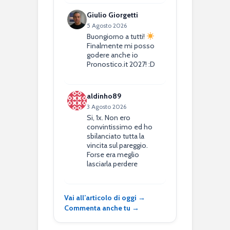
Giulio Giorgetti
5 Agosto 2026
Buongiorno a tutti!
Finalmente mi posso
godere anche io
Pronostico.it 2027! :D
aldinho89
3 Agosto 2026
Si, 1x. Non ero
convintissimo ed ho
sbilanciato tutta la
vincita sul pareggio.
Forse era meglio
lasciarla perdere
Vai all’articolo di oggi →
Commenta anche tu →