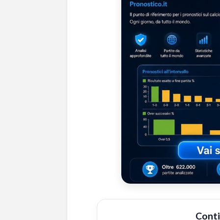
Conti