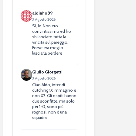
aldinho89
3 Agosto 2026
Si, 1x. Non ero
convintissimo ed ho
sbilanciato tutta la
vincita sul pareggio.
Forse era meglio
lasciarla perdere
Giulio Giorgetti
3 Agosto 2026
Ciao Aldo, intendi
dutching 1X immagino e
non X2. Gli ospiti hanno
due sconfitte, ma solo
per 1-0, sono più
rognosi, non è una
squadra…