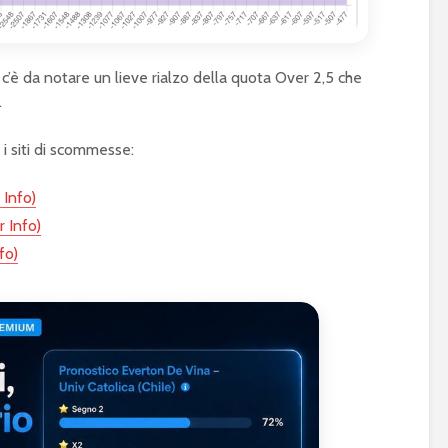
 c’è da notare un lieve rialzo della quota Over 2,5 che
.
i siti di scommesse:
 Info)
 Info)
fo)