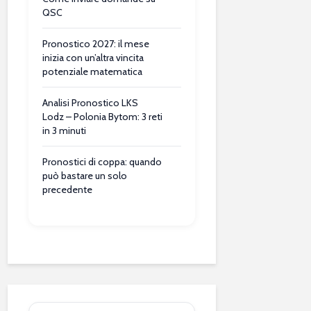
QSC
Pronostico 2027: il mese
inizia con un’altra vincita
potenziale matematica
Analisi Pronostico LKS
Lodz – Polonia Bytom: 3 reti
in 3 minuti
Pronostici di coppa: quando
può bastare un solo
precedente