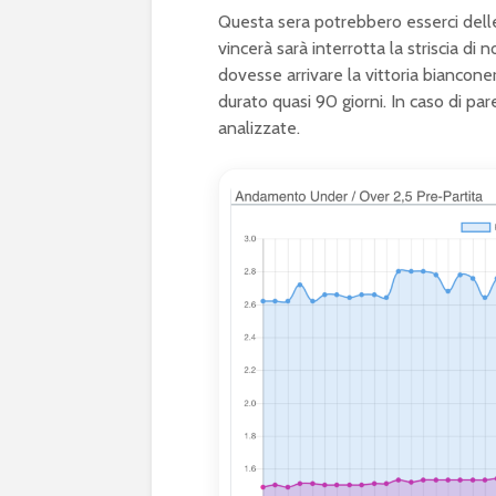
Questa sera potrebbero esserci delle
vincerà sarà interrotta la striscia di 
dovesse arrivare la vittoria bianconer
durato quasi 90 giorni. In caso di p
analizzate.