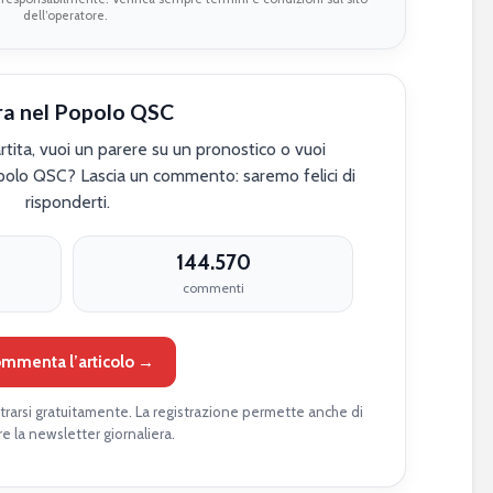
dell’operatore.
ra nel Popolo QSC
tita, vuoi un parere su un pronostico o vuoi
polo QSC? Lascia un commento: saremo felici di
risponderti.
144.570
commenti
mmenta l’articolo →
rarsi gratuitamente. La registrazione permette anche di
re la newsletter giornaliera.