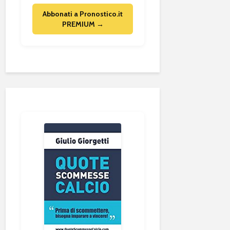
Abbonati a Pronostico.it
PREMIUM →