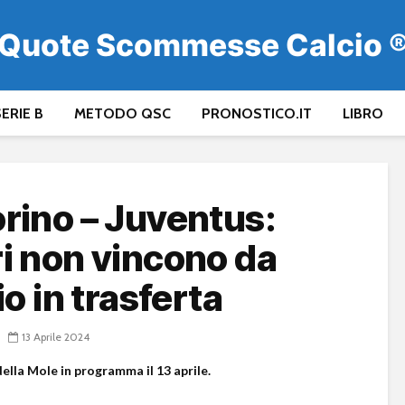
Quote Scommesse Calcio 
ERIE B
METODO QSC
PRONOSTICO.IT
LIBRO
rino – Juventus:
i non vincono da
o in trasferta
13 Aprile 2024
 della Mole in programma il 13 aprile.