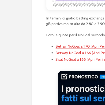
In termini di grafici betting exchange
già partiva molto alta da 2.80 a 2.90
Ecco le quote per il NoGoal secondo 
Betfair NoGoal a 1.70 (Apri Per
Betway NoGoal a 1.66 (Apri Per
Sisal NoGoal a 1.65 (Apri Per in