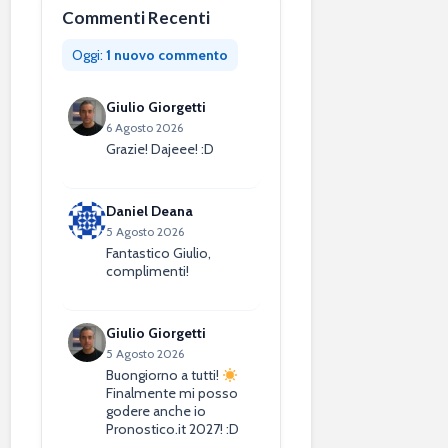
Commenti Recenti
Oggi:
1 nuovo commento
Giulio Giorgetti
6 Agosto 2026
Grazie! Dajeee! :D
Daniel Deana
5 Agosto 2026
Fantastico Giulio,
complimenti!
Giulio Giorgetti
5 Agosto 2026
Buongiorno a tutti!
Finalmente mi posso
godere anche io
Pronostico.it 2027! :D