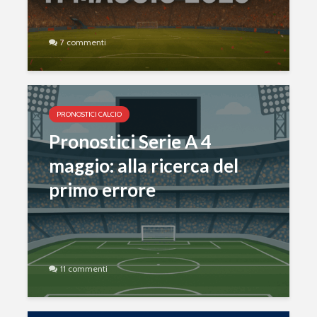
7 commenti
PRONOSTICI CALCIO
Pronostici Serie A 4
maggio: alla ricerca del
primo errore
11 commenti