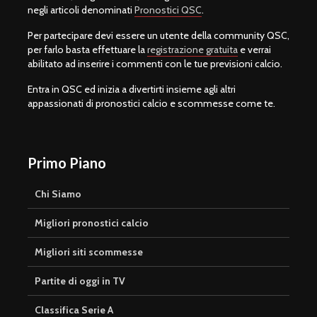
negli articoli denominati
Pronostici QSC
.
Per partecipare devi essere un utente della community QSC,
per farlo basta effettuare la
registrazione gratuita
e verrai
abilitato ad inserire i commenti con le tue previsioni calcio.
Entra in QSC ed inizia a divertirti insieme agli altri
appassionati di pronostici calcio e scommesse come te.
Primo Piano
Chi Siamo
Migliori pronostici calcio
Migliori siti scommesse
Partite di oggi in TV
Classifica Serie A