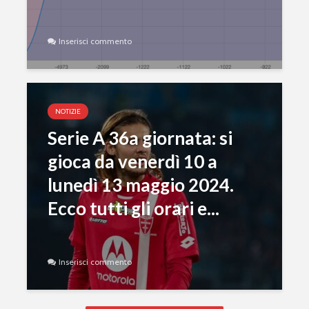
Inserisci commento
NOTIZIE
Serie A 36a giornata: si
gioca da venerdì 10 a
lunedì 13 maggio 2024.
Ecco tutti gli orari e...
Inserisci commento