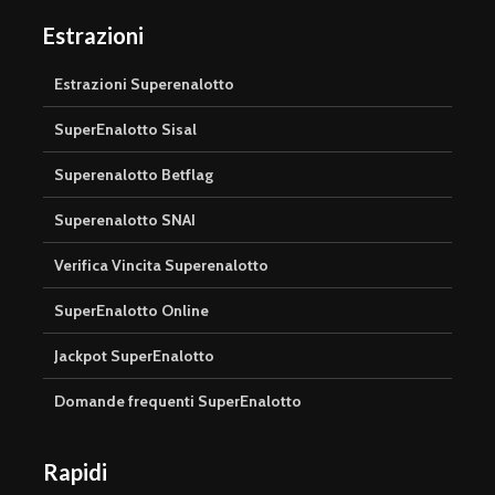
Estrazioni
Estrazioni Superenalotto
SuperEnalotto Sisal
Superenalotto Betflag
Superenalotto SNAI
Verifica Vincita Superenalotto
SuperEnalotto Online
Jackpot SuperEnalotto
Domande frequenti SuperEnalotto
Rapidi