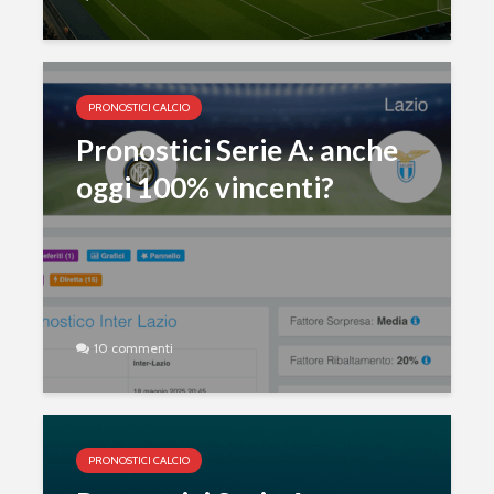
PRONOSTICI CALCIO
Pronostici Serie A: anche
oggi 100% vincenti?
10 commenti
PRONOSTICI CALCIO