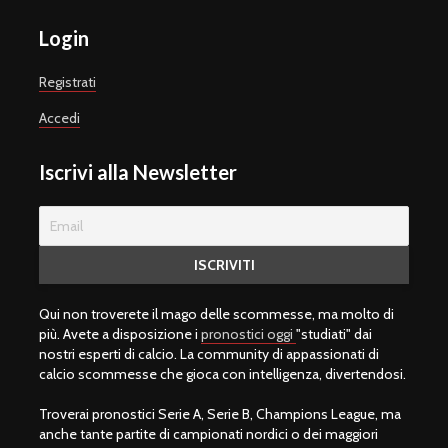
Login
Registrati
Accedi
Iscrivi alla Newsletter
Qui non troverete il mago delle scommesse, ma molto di
più. Avete a disposizione i
pronostici oggi
"studiati" dai
nostri esperti di calcio. La community di appassionati di
calcio scommesse che gioca con intelligenza, divertendosi.
Troverai pronostici Serie A, Serie B, Champions League, ma
anche tante partite di campionati nordici o dei maggiori