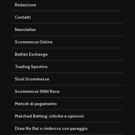
Redazione
Contatti
Newsletter
Scommesse Online
Betfair Exchange
Trading Sportivo
Sisal Scommesse
Scommesse SNAI Race
Metodi di pagamento
Matched Betting: critiche e opinioni
Draw No Bet o rimborso con pareggio