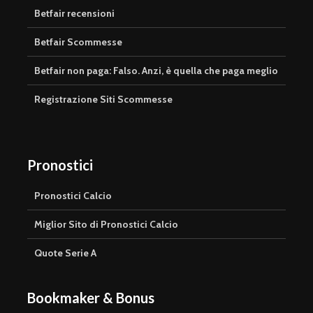
Betfair recensioni
Betfair Scommesse
Betfair non paga: Falso. Anzi, è quella che paga meglio
Registrazione Siti Scommesse
Pronostici
Pronostici Calcio
Miglior Sito di Pronostici Calcio
Quote Serie A
Bookmaker & Bonus