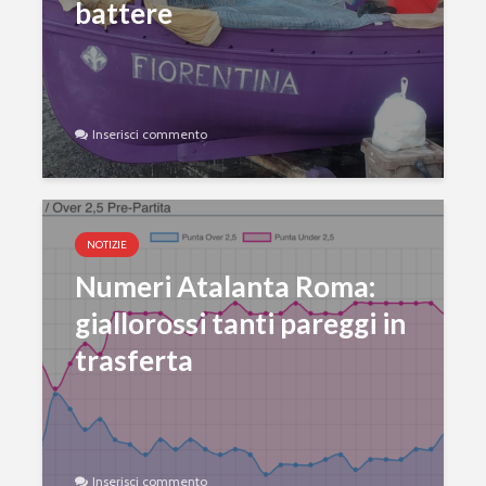
battere
Inserisci commento
NOTIZIE
Numeri Atalanta Roma:
giallorossi tanti pareggi in
trasferta
Inserisci commento