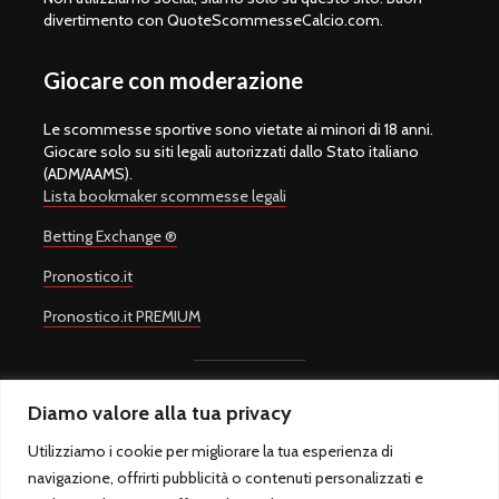
divertimento con QuoteScommesseCalcio.com.
Giocare con moderazione
Le scommesse sportive sono vietate ai minori di 18 anni.
Giocare solo su siti legali autorizzati dallo Stato italiano
(ADM/AAMS).
Lista bookmaker scommesse legali
Betting Exchange ®
Pronostico.it
Pronostico.it PREMIUM
Diamo valore alla tua privacy
Copyright © 2008-2026.
Quote Scommesse Calcio
Sito Ufficiale -
Un progetto di
Giulio Giorgetti
. Quote Scommesse Calcio ® è un
Utilizziamo i cookie per migliorare la tua esperienza di
marchio registrato.
navigazione, offrirti pubblicità o contenuti personalizzati e
Quote Scommesse Calcio fornisce pronostici sulle principali