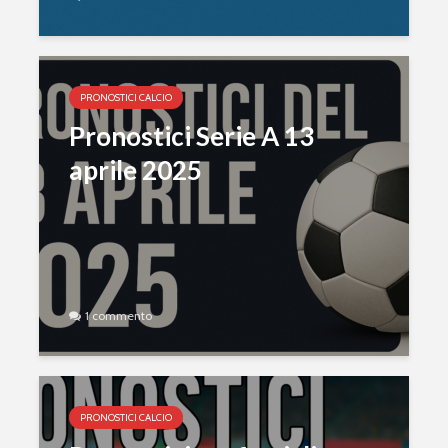
PRONOSTICI CALCIO
Pronostici Serie A 13
aprile 2025
1 commento
PRONOSTICI CALCIO