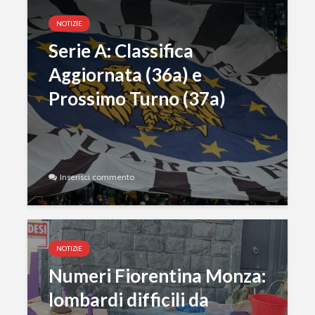
NOTIZIE
Serie A: Classifica
Aggiornata (36a) e
Prossimo Turno (37a)
Inserisci commento
NOTIZIE
Numeri Fiorentina Monza:
lombardi difficili da