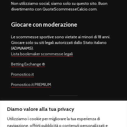
Non utilizziamo social, siamo solo su questo sito. Buon
divertimento con QuoteScommesseCalcio.com.
Giocare con moderazione
Le scommesse sportive sono vietate ai minori di 18 anni.
Giocare solo su siti legali autorizzati dallo Stato italiano
(ADM/AAMS).
Lista bookmaker scommesse legali
Betting Exchange ®
Pronostico.it
Pronostico.it PREMIUM
Diamo valore alla tua privacy
Copyright © 2008-2026.
Quote Scommesse Calcio
Sito Ufficiale -
Un progetto di
Giulio Giorgetti
. Quote Scommesse Calcio ® è un
Utilizziamo i cookie per migliorare la tua esperienza di
marchio registrato.
navigazione, offrirti pubblicità o contenuti personalizzati e
Quote Scommesse Calcio fornisce pronostici sulle principali