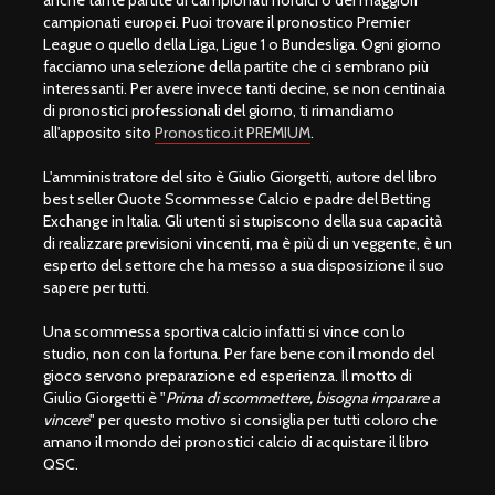
campionati europei. Puoi trovare il pronostico Premier
League o quello della Liga, Ligue 1 o Bundesliga. Ogni giorno
facciamo una selezione della partite che ci sembrano più
interessanti. Per avere invece tanti decine, se non centinaia
di pronostici professionali del giorno, ti rimandiamo
all'apposito sito
Pronostico.it PREMIUM
.
L'amministratore del sito è Giulio Giorgetti, autore del libro
best seller Quote Scommesse Calcio e padre del Betting
Exchange in Italia. Gli utenti si stupiscono della sua capacità
di realizzare previsioni vincenti, ma è più di un veggente, è un
esperto del settore che ha messo a sua disposizione il suo
sapere per tutti.
Una scommessa sportiva calcio infatti si vince con lo
studio, non con la fortuna. Per fare bene con il mondo del
gioco servono preparazione ed esperienza. Il motto di
Giulio Giorgetti è "
Prima di scommettere, bisogna imparare a
vincere
" per questo motivo si consiglia per tutti coloro che
amano il mondo dei pronostici calcio di acquistare il libro
QSC.