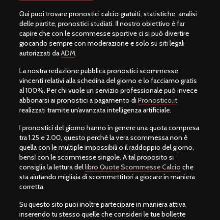
Qui puoi trovare pronostici calcio gratuiti, statistiche, analisi
delle partite, pronostici studiati. Il nostro obiettivo è far
capire che con le scommesse sportive ci si può divertire
giocando sempre con moderazione e solo su siti legali
autorizzati da
ADM
.
La nostra redazione pubblica pronostici scommesse
vincenti relativi alla schedina del giorno e lo facciamo gratis
al 100%. Per chi vuole un servizio professionale può invece
abbonarsi ai pronostici a pagamento di
Pronostico.it
realizzati tramite un’avanzata intelligenza artificiale.
I pronostici del giorno hanno in genere una quota compresa
tra 1.25 e 2.00, questo perché la vera scommessa non è
quella con le multiple impossibili o il raddoppio del giorno,
bensì con le scommesse singole. A tal proposito si
consiglia la lettura del
libro Quote Scommesse Calcio
che
sta aiutando migliaia di scommettitori a giocare in maniera
corretta.
Su questo sito puoi inoltre partecipare in maniera attiva
inserendo tu stesso quelle che consideri le tue bollette