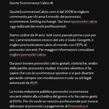
Quote Scommesse Calcio ®.
QuoteScommesseCalcio.com è dal 2008 la migliore
community per chi ama il mondo dei pronostici,
scommesse, betting exchange. Qui trovi i
pronostici calcio
oggi
realizzati dai nostri professionisti.
Siamo online da 14 anni, tutti sono passati prima o poi per
noi. L’amministratore storico del sito è Giulio Giorgetti, il
miglior pronosticatore calcio al mondo con l’87% di
pronostici vincenti. Per maggiori informazioni consultare:
migliori pronostici calcio
.
Qui puoi trovare pronostici calcio gratuiti, statistiche, analisi
delle partite, pronostici studiati. Il nostro obiettivo è far
capire che con le scommesse sportive ci si può divertire
giocando sempre con moderazione e solo su siti legali
autorizzati da
ADM
.
La nostra redazione pubblica pronostici scommesse
vincenti relativi alla schedina del giorno e lo facciamo gratis
al 100%. Per chi vuole un servizio professionale può invece
abbonarsi ai pronostici a pagamento di
Pronostico.it