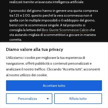
realizzati tramite un’avanzata intelligenza artificiale.
I pronostici del giorno hanno in genere una quota compresa
tra 1.25 e 2.00, questo perché la vera scommessa non è
quella con le multiple impossibili o il raddoppio del giorno,
bensì con le scommesse singole. A tal proposito si
consiglia la lettura del
libro Quote Scommesse Calcio
che
sta aiutando migliaia di scommettitori a giocare in maniera
corretta.
Su questo sito puoi inoltre partecipare in maniera attiva
Diamo valore alla tua privacy
inserendo tu stesso quelle che consideri le tue bollette
Utilizziamo i cookie per migliorare la tua esperienza di
vincenti o, meglio ancora, le singole attraverso i commenti
negli articoli denominati
Pronostici QSC
.
navigazione, offrirti pubblicità o contenuti personalizzati e
analizzare il nostro traffico. Cliccando “Accetta tutti”, acconsenti
Per partecipare devi essere un utente della community QSC,
al nostro utilizzo dei cookie.
per farlo basta effettuare la
registrazione gratuita
e verrai
abilitato ad inserire i commenti con le tue previsioni calcio.
Accettare tutto
Entra in QSC ed inizia a divertirti insieme agli altri
appassionati di pronostici calcio e scommesse come te.
Personalizza
Rifiuta tutto