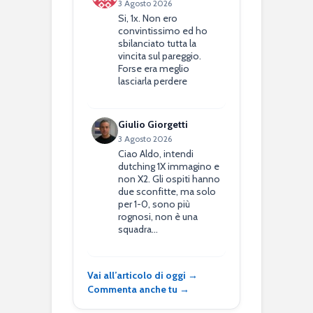
3 Agosto 2026
Si, 1x. Non ero
convintissimo ed ho
sbilanciato tutta la
vincita sul pareggio.
Forse era meglio
lasciarla perdere
Giulio Giorgetti
3 Agosto 2026
Ciao Aldo, intendi
dutching 1X immagino e
non X2. Gli ospiti hanno
due sconfitte, ma solo
per 1-0, sono più
rognosi, non è una
squadra…
Vai all’articolo di oggi →
Commenta anche tu →