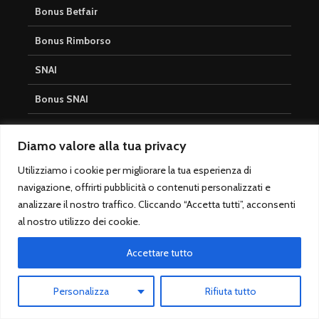
Bonus Betfair
Bonus Rimborso
SNAI
Bonus SNAI
Betway Bonus
Diamo valore alla tua privacy
Bonus senza deposito Betflag
Utilizziamo i cookie per migliorare la tua esperienza di
Betway Senza Deposito
navigazione, offrirti pubblicità o contenuti personalizzati e
analizzare il nostro traffico. Cliccando “Accetta tutti”, acconsenti
Nuovo Bonus Scommesse
al nostro utilizzo dei cookie.
Bonus Scommesse Sisal
Accettare tutto
Totocalcio
Personalizza
Rifiuta tutto
Bookmaker Totocalcio