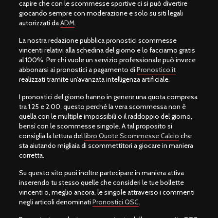
capire che con le scommesse sportive ci si può divertire
giocando sempre con moderazione e solo su siti legali
autorizzati da
ADM
.
La nostra redazione pubblica pronostici scommesse
vincenti relativi alla schedina del giorno e lo facciamo gratis
al 100%. Per chi vuole un servizio professionale può invece
abbonarsi ai pronostici a pagamento di
Pronostico.it
realizzati tramite un’avanzata intelligenza artificiale.
I pronostici del giorno hanno in genere una quota compresa
tra 1.25 e 2.00, questo perché la vera scommessa non è
quella con le multiple impossibili o il raddoppio del giorno,
bensì con le scommesse singole. A tal proposito si
consiglia la lettura del
libro Quote Scommesse Calcio
che
sta aiutando migliaia di scommettitori a giocare in maniera
corretta.
Su questo sito puoi inoltre partecipare in maniera attiva
inserendo tu stesso quelle che consideri le tue bollette
vincenti o, meglio ancora, le singole attraverso i commenti
negli articoli denominati
Pronostici QSC
.