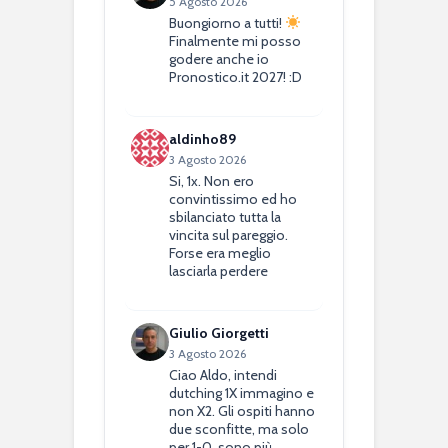
5 Agosto 2026
Buongiorno a tutti!
Finalmente mi posso
godere anche io
Pronostico.it 2027! :D
aldinho89
3 Agosto 2026
Si, 1x. Non ero
convintissimo ed ho
sbilanciato tutta la
vincita sul pareggio.
Forse era meglio
lasciarla perdere
Giulio Giorgetti
3 Agosto 2026
Ciao Aldo, intendi
dutching 1X immagino e
non X2. Gli ospiti hanno
due sconfitte, ma solo
per 1-0, sono più