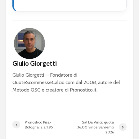
Giulio Giorgetti
Giulio Giorgetti — Fondatore di
QuoteScommesseCalcio.com dal 2008, autore del
Metodo QSC e creatore di Pronostico.it.
Pronostico Pisa-
Sal Da Vinci: quota
Bologna: 2 a 1.95
36.00 vince Sanremo
2026