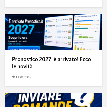
Pronostico 2027: è arrivato! Ecco
le novità
3 commenti