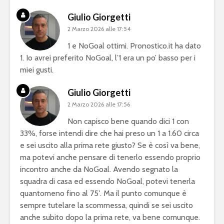
Giulio Giorgetti
2 Marzo 2026 alle 17:54
1 e NoGoal ottimi. Pronostico.it ha dato
1. Io avrei preferito NoGoal, l’1 era un po’ basso per i
miei gusti.
Giulio Giorgetti
2 Marzo 2026 alle 17:56
Non capisco bene quando dici 1 con
33%, forse intendi dire che hai preso un 1 a 1.60 circa
e sei uscito alla prima rete giusto? Se è così va bene,
ma potevi anche pensare di tenerlo essendo proprio
incontro anche da NoGoal. Avendo segnato la
squadra di casa ed essendo NoGoal, potevi tenerla
quantomeno fino al 75′. Ma il punto comunque è
sempre tutelare la scommessa, quindi se sei uscito
anche subito dopo la prima rete, va bene comunque.