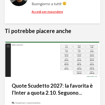
Buongiorno a tutti!
Accedi per rispondere
Ti potrebbe piacere anche
Quote Scudetto 2027: la favorita è
l’Inter a quota 2.10. Seguono...
Inserisci commento