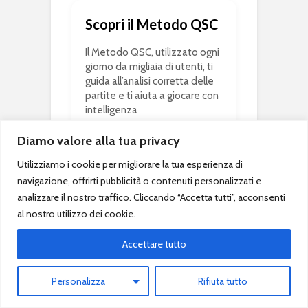
Scopri il Metodo QSC
Il Metodo QSC, utilizzato ogni
giorno da migliaia di utenti, ti
guida all’analisi corretta delle
partite e ti aiuta a giocare con
intelligenza
Diamo valore alla tua privacy
Scopri il Metodo QSC →
Utilizziamo i cookie per migliorare la tua esperienza di
navigazione, offrirti pubblicità o contenuti personalizzati e
analizzare il nostro traffico. Cliccando “Accetta tutti”, acconsenti
al nostro utilizzo dei cookie.
Accettare tutto
Quote Scommesse Calcio
Personalizza
Rifiuta tutto
QuoteScommesseCalcio.com è il sito ufficiale del marchio