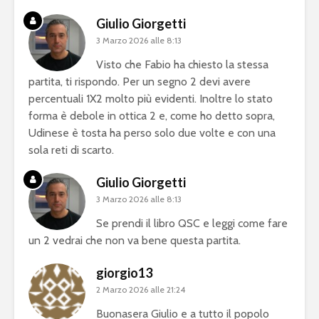
Giulio Giorgetti
3 Marzo 2026 alle 8:13
Visto che Fabio ha chiesto la stessa
partita, ti rispondo. Per un segno 2 devi avere
percentuali 1X2 molto più evidenti. Inoltre lo stato
forma è debole in ottica 2 e, come ho detto sopra,
Udinese è tosta ha perso solo due volte e con una
sola reti di scarto.
Giulio Giorgetti
3 Marzo 2026 alle 8:13
Se prendi il libro QSC e leggi come fare
un 2 vedrai che non va bene questa partita.
giorgio13
2 Marzo 2026 alle 21:24
Buonasera Giulio e a tutto il popolo