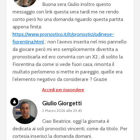
Buona sera Giulio inoltro questo
messaggio con link questa sera tardi me ne rendo
conto però ho una domanda riguardo questa partita
appena finita:
https://www.pronostico.it/it/pronostici/udinese-
fiorentina.html
; non l’avevo inserita nel mio pannello
da giocare però mi ero semplicemente divertita a
pronosticarla ed ero convinta con un X2.; di solito la
Fiorentina da come si vede fuori casa, rimonta il
risultato perlomeno si mette in pareggio, quelle era
l’elemento negativo da considerare ? Grazie
Accedi per rispondere
Giulio Giorgetti
2 Marzo 2026 alle 23:43
Ciao Beatrice, oggi la giornata è
dedicata ai soli pronostici vincenti, come da titolo. Per
cortesia inserisci la domanda domani.