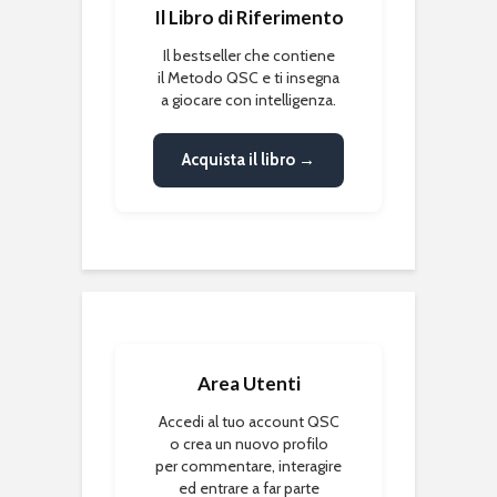
Il Libro di Riferimento
Il bestseller che contiene
il Metodo QSC e ti insegna
a giocare con intelligenza.
Acquista il libro →
Area Utenti
Accedi al tuo account QSC
o crea un nuovo profilo
per commentare, interagire
ed entrare a far parte