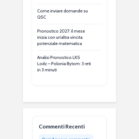
Come inviare domande su
QSC
Pronostico 2027: il mese
inizia con un’altra vincita
potenziale matematica
Analisi Pronostico LKS
Lodz – Polonia Bytom: 3 reti
in 3 minuti
Commenti Recenti