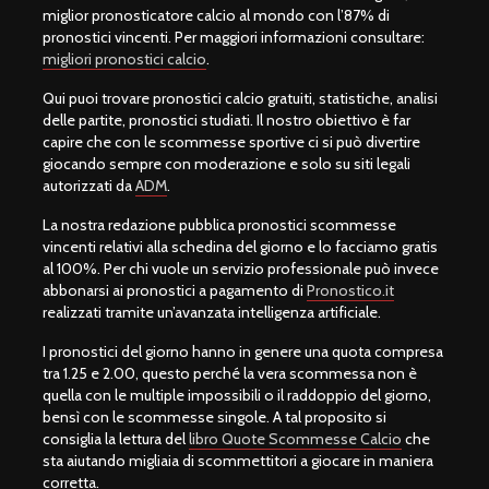
miglior pronosticatore calcio al mondo con l’87% di
pronostici vincenti. Per maggiori informazioni consultare:
migliori pronostici calcio
.
Qui puoi trovare pronostici calcio gratuiti, statistiche, analisi
delle partite, pronostici studiati. Il nostro obiettivo è far
capire che con le scommesse sportive ci si può divertire
giocando sempre con moderazione e solo su siti legali
autorizzati da
ADM
.
La nostra redazione pubblica pronostici scommesse
vincenti relativi alla schedina del giorno e lo facciamo gratis
al 100%. Per chi vuole un servizio professionale può invece
abbonarsi ai pronostici a pagamento di
Pronostico.it
realizzati tramite un’avanzata intelligenza artificiale.
I pronostici del giorno hanno in genere una quota compresa
tra 1.25 e 2.00, questo perché la vera scommessa non è
quella con le multiple impossibili o il raddoppio del giorno,
bensì con le scommesse singole. A tal proposito si
consiglia la lettura del
libro Quote Scommesse Calcio
che
sta aiutando migliaia di scommettitori a giocare in maniera
corretta.