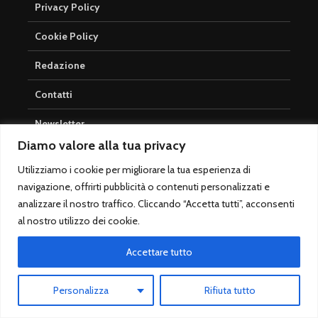
Privacy Policy
Cookie Policy
Redazione
Contatti
Newsletter
Diamo valore alla tua privacy
Scommesse Online
Utilizziamo i cookie per migliorare la tua esperienza di
Betfair Exchange
navigazione, offrirti pubblicità o contenuti personalizzati e
analizzare il nostro traffico. Cliccando “Accetta tutti”, acconsenti
Trading Sportivo
al nostro utilizzo dei cookie.
Sisal Scommesse
Accettare tutto
Scommesse SNAI Race
Personalizza
Rifiuta tutto
Metodi di pagamento