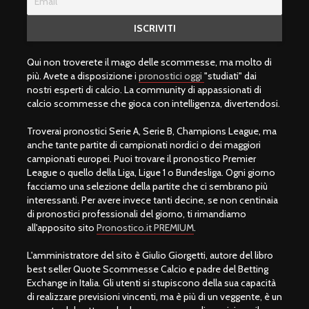
Qui non troverete il mago delle scommesse, ma molto di
più. Avete a disposizione i
pronostici oggi
"studiati" dai
nostri esperti di calcio. La community di appassionati di
calcio scommesse che gioca con intelligenza, divertendosi.
Troverai pronostici Serie A, Serie B, Champions League, ma
anche tante partite di campionati nordici o dei maggiori
campionati europei. Puoi trovare il pronostico Premier
League o quello della Liga, Ligue 1 o Bundesliga. Ogni giorno
facciamo una selezione della partite che ci sembrano più
interessanti. Per avere invece tanti decine, se non centinaia
di pronostici professionali del giorno, ti rimandiamo
all'apposito sito
Pronostico.it PREMIUM
.
L'amministratore del sito è Giulio Giorgetti, autore del libro
best seller Quote Scommesse Calcio e padre del Betting
Exchange in Italia. Gli utenti si stupiscono della sua capacità
di realizzare previsioni vincenti, ma è più di un veggente, è un