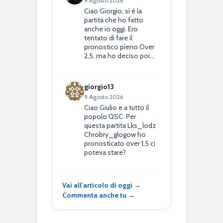
9 Agosto 2026
Ciao Giorgio, sì è la
partita che ho fatto
anche io oggi. Ero
tentato di fare il
pronostico pieno Over
2,5, ma ho deciso poi…
giorgio13
9 Agosto 2026
Ciao Giulio e a tutto il
popolo QSC. Per
questa partita Lks_lodz
Chrobry_glogow ho
pronosticato over 1,5 ci
poteva stare?
Vai all’articolo di oggi →
Commenta anche tu →