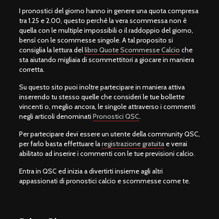
I pronostici del giorno hanno in genere una quota compresa
tra 1.25 e 2.00, questo perché la vera scommessa non è
quella con le multiple impossibili o il raddoppio del giorno,
bensì con le scommesse singole. A tal proposito si
consiglia la lettura del
libro Quote Scommesse Calcio
che
sta aiutando migliaia di scommettitori a giocare in maniera
corretta.
Su questo sito puoi inoltre partecipare in maniera attiva
inserendo tu stesso quelle che consideri le tue bollette
vincenti o, meglio ancora, le singole attraverso i commenti
negli articoli denominati
Pronostici QSC
.
Per partecipare devi essere un utente della community QSC,
per farlo basta effettuare la
registrazione gratuita
e verrai
abilitato ad inserire i commenti con le tue previsioni calcio.
Entra in QSC ed inizia a divertirti insieme agli altri
appassionati di pronostici calcio e scommesse come te.