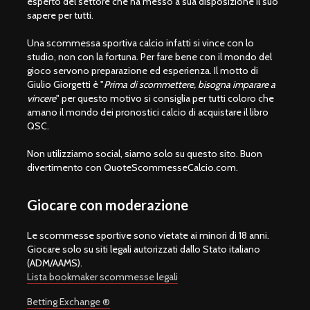
esperto del settore che ha messo a sua disposizione il suo
sapere per tutti.
Una scommessa sportiva calcio infatti si vince con lo
studio, non con la fortuna. Per fare bene con il mondo del
gioco servono preparazione ed esperienza. Il motto di
Giulio Giorgetti è "
Prima di scommettere, bisogna imparare a
vincere
" per questo motivo si consiglia per tutti coloro che
amano il mondo dei pronostici calcio di acquistare il libro
QSC.
Non utilizziamo social, siamo solo su questo sito. Buon
divertimento con QuoteScommesseCalcio.com.
Giocare con moderazione
Le scommesse sportive sono vietate ai minori di 18 anni.
Giocare solo su siti legali autorizzati dallo Stato italiano
(ADM/AAMS).
Lista bookmaker scommesse legali
Betting Exchange ®