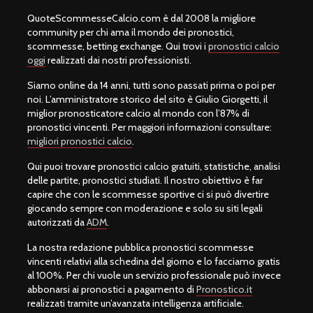
QuoteScommesseCalcio.com è dal 2008 la migliore
community per chi ama il mondo dei pronostici,
scommesse, betting exchange. Qui trovi i
pronostici calcio
oggi
realizzati dai nostri professionisti.
Siamo online da 14 anni, tutti sono passati prima o poi per
noi. L’amministratore storico del sito è Giulio Giorgetti, il
miglior pronosticatore calcio al mondo con l’87% di
pronostici vincenti. Per maggiori informazioni consultare:
migliori pronostici calcio
.
Qui puoi trovare pronostici calcio gratuiti, statistiche, analisi
delle partite, pronostici studiati. Il nostro obiettivo è far
capire che con le scommesse sportive ci si può divertire
giocando sempre con moderazione e solo su siti legali
autorizzati da
ADM
.
La nostra redazione pubblica pronostici scommesse
vincenti relativi alla schedina del giorno e lo facciamo gratis
al 100%. Per chi vuole un servizio professionale può invece
abbonarsi ai pronostici a pagamento di
Pronostico.it
realizzati tramite un’avanzata intelligenza artificiale.