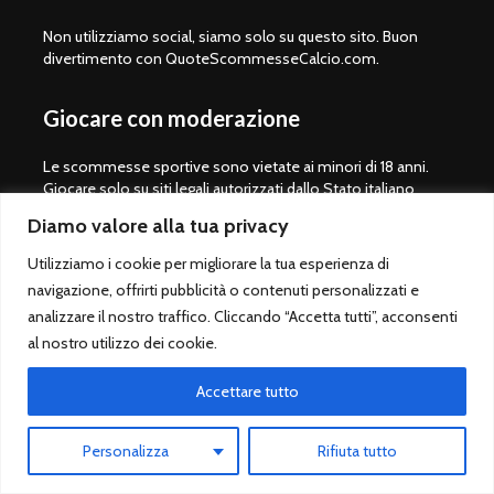
Non utilizziamo social, siamo solo su questo sito. Buon
divertimento con QuoteScommesseCalcio.com.
Giocare con moderazione
Le scommesse sportive sono vietate ai minori di 18 anni.
Giocare solo su siti legali autorizzati dallo Stato italiano
(ADM/AAMS).
Diamo valore alla tua privacy
Lista bookmaker scommesse legali
Utilizziamo i cookie per migliorare la tua esperienza di
Betting Exchange ®
navigazione, offrirti pubblicità o contenuti personalizzati e
Pronostico.it
analizzare il nostro traffico. Cliccando “Accetta tutti”, acconsenti
al nostro utilizzo dei cookie.
Pronostico.it PREMIUM
Accettare tutto
Copyright © 2008-2026.
Quote Scommesse Calcio
Sito Ufficiale -
Personalizza
Rifiuta tutto
Un progetto di
Giulio Giorgetti
. Quote Scommesse Calcio ® è un
marchio registrato.