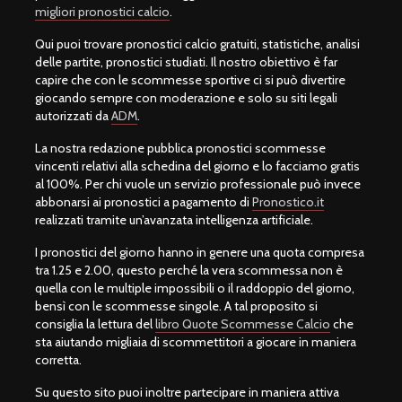
migliori pronostici calcio
.
Qui puoi trovare pronostici calcio gratuiti, statistiche, analisi
delle partite, pronostici studiati. Il nostro obiettivo è far
capire che con le scommesse sportive ci si può divertire
giocando sempre con moderazione e solo su siti legali
autorizzati da
ADM
.
La nostra redazione pubblica pronostici scommesse
vincenti relativi alla schedina del giorno e lo facciamo gratis
al 100%. Per chi vuole un servizio professionale può invece
abbonarsi ai pronostici a pagamento di
Pronostico.it
realizzati tramite un’avanzata intelligenza artificiale.
I pronostici del giorno hanno in genere una quota compresa
tra 1.25 e 2.00, questo perché la vera scommessa non è
quella con le multiple impossibili o il raddoppio del giorno,
bensì con le scommesse singole. A tal proposito si
consiglia la lettura del
libro Quote Scommesse Calcio
che
sta aiutando migliaia di scommettitori a giocare in maniera
corretta.
Su questo sito puoi inoltre partecipare in maniera attiva