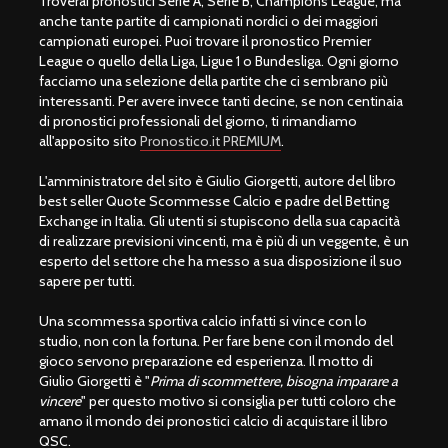
Troverai pronostici Serie A, Serie B, Champions League, ma
anche tante partite di campionati nordici o dei maggiori
campionati europei. Puoi trovare il pronostico Premier
League o quello della Liga, Ligue 1 o Bundesliga. Ogni giorno
facciamo una selezione della partite che ci sembrano più
interessanti. Per avere invece tanti decine, se non centinaia
di pronostici professionali del giorno, ti rimandiamo
all'apposito sito
Pronostico.it PREMIUM
.
L'amministratore del sito è Giulio Giorgetti, autore del libro
best seller Quote Scommesse Calcio e padre del Betting
Exchange in Italia. Gli utenti si stupiscono della sua capacità
di realizzare previsioni vincenti, ma è più di un veggente, è un
esperto del settore che ha messo a sua disposizione il suo
sapere per tutti.
Una scommessa sportiva calcio infatti si vince con lo
studio, non con la fortuna. Per fare bene con il mondo del
gioco servono preparazione ed esperienza. Il motto di
Giulio Giorgetti è "
Prima di scommettere, bisogna imparare a
vincere
" per questo motivo si consiglia per tutti coloro che
amano il mondo dei pronostici calcio di acquistare il libro
QSC.