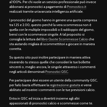
al 100%. Per chi vuole un servizio professionale può invece
abbonarsi ai pronostici a pagamento di
Pronostico.it
realizzati tramite un’avanzata intelligenza artificiale.
I pronostici del giorno hanno in genere una quota compresa
tra 1.25 e 2.00, questo perché la vera scommessa non è
quella con le multiple impossibili o il raddoppio del giorno,
bensì con le scommesse singole. A tal proposito si
consiglia la lettura del
libro Quote Scommesse Calcio
che
sta aiutando migliaia di scommettitori a giocare in maniera
corretta.
Su questo sito puoi inoltre partecipare in maniera attiva
inserendo tu stesso quelle che consideri le tue bollette
vincenti o, meglio ancora, le singole attraverso i commenti
negli articoli denominati
Pronostici QSC
.
Per partecipare devi essere un utente della community QSC,
per farlo basta effettuare la
registrazione gratuita
e verrai
abilitato ad inserire i commenti con le tue previsioni calcio.
Entra in QSC ed inizia a divertirti insieme agli altri
appassionati di pronostici calcio e scommesse come te.