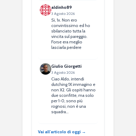
aldinho89
3 Agosto 2026
Si, 1x. Non ero
convintissimo ed ho
sbilanciato tutta la
vincita sul pareggio.
Forse era meglio
lasciarla perdere
Giulio Giorgetti
3 Agosto 2026
Ciao Aldo, intendi
dutching 1X immagino e
non X2. Gli ospiti hanno
due sconfitte, ma solo
per 1-0, sono più
rognosi, non è una
squadra…
Vai all’articolo di oggi →