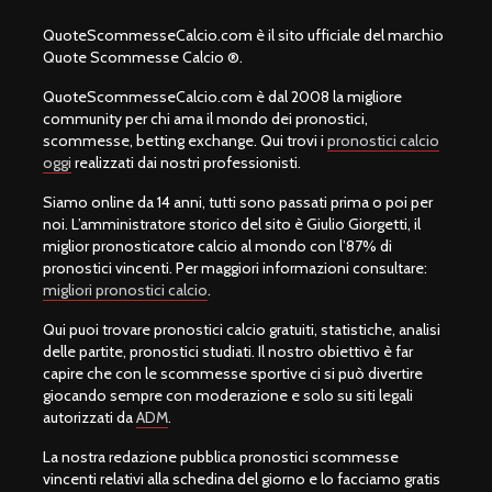
QuoteScommesseCalcio.com è il sito ufficiale del marchio
Quote Scommesse Calcio ®.
QuoteScommesseCalcio.com è dal 2008 la migliore
community per chi ama il mondo dei pronostici,
scommesse, betting exchange. Qui trovi i
pronostici calcio
oggi
realizzati dai nostri professionisti.
Siamo online da 14 anni, tutti sono passati prima o poi per
noi. L’amministratore storico del sito è Giulio Giorgetti, il
miglior pronosticatore calcio al mondo con l’87% di
pronostici vincenti. Per maggiori informazioni consultare:
migliori pronostici calcio
.
Qui puoi trovare pronostici calcio gratuiti, statistiche, analisi
delle partite, pronostici studiati. Il nostro obiettivo è far
capire che con le scommesse sportive ci si può divertire
giocando sempre con moderazione e solo su siti legali
autorizzati da
ADM
.
La nostra redazione pubblica pronostici scommesse
vincenti relativi alla schedina del giorno e lo facciamo gratis