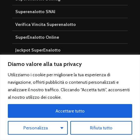
Superenalotto SNAI
Verifica Vincita Superenalotto
SuperEnalotto Online
Jackpot SuperEnalotto
Domande frequenti SuperEnalotto
Diamo valore alla tua privacy
Utilizziamo i cookie per migliorare la tua esperienza di
Rapidi
navigazione, offrirti pubblicità o contenuti personalizzati e
analizzare il nostro traffico. Cliccando “Accetta tutti”, acconsenti
Scommesse Sportive
al nostro utilizzo dei cookie.
Serie A
Accettare tutto
Champions League
Personalizza
Rifiuta tutto
Migliori pronostici calcio