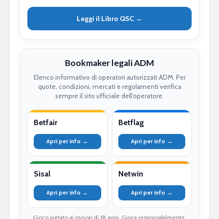
Leggi il Libro QSC →
Bookmaker legali ADM
Elenco informativo di operatori autorizzati ADM. Per
quote, condizioni, mercati e regolamenti verifica
sempre il sito ufficiale dell’operatore.
Betfair
Betflag
Apri per info →
Apri per info →
Sisal
Netwin
Apri per info →
Apri per info →
Gioco vietato ai minori di 18 anni. Gioca responsabilmente.