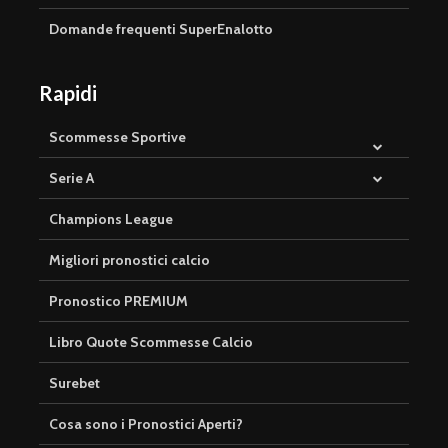
Domande frequenti SuperEnalotto
Rapidi
Scommesse Sportive
Serie A
Champions League
Migliori pronostici calcio
Pronostico PREMIUM
Libro Quote Scommesse Calcio
Surebet
Cosa sono i Pronostici Aperti?