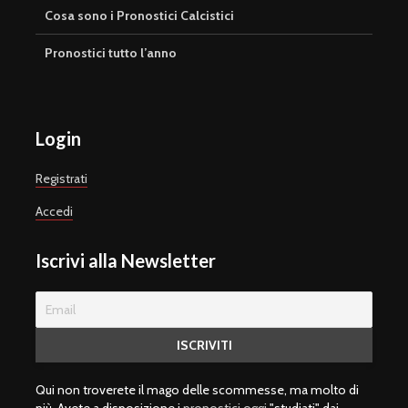
Cosa sono i Pronostici Calcistici
Pronostici tutto l’anno
Login
Registrati
Accedi
Iscrivi alla Newsletter
Qui non troverete il mago delle scommesse, ma molto di