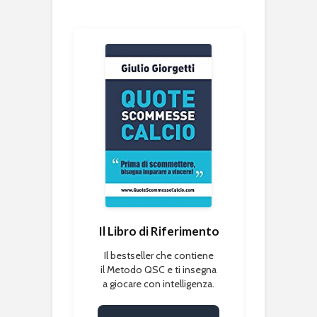
Il Libro di Riferimento
Il bestseller che contiene
il Metodo QSC e ti insegna
a giocare con intelligenza.