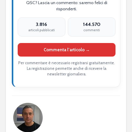
QSC? Lascia un commento: saremo felici di
risponderti.
3.816
144.570
articoli pubblicati
commenti
Commenta l’articolo →
Per commentare è necessario registrarsi gratuitamente.
La registrazione permette anche di ricevere la
newsletter giornaliera.