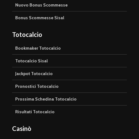
Nuovo Bonus Scommesse
Bonus Scommesse Sisal
Totocalcio
Bookmaker Totocalcio
Totocalcio Sisal
Jackpot Totocalcio
Pronostici Totocalcio
Prossima Schedina Totocalcio
Risultati Totocalcio
Casinò