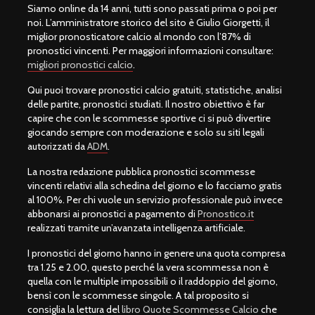
Siamo online da 14 anni, tutti sono passati prima o poi per
noi. L’amministratore storico del sito è Giulio Giorgetti, il
miglior pronosticatore calcio al mondo con l’87% di
pronostici vincenti. Per maggiori informazioni consultare:
migliori pronostici calcio
.
Qui puoi trovare pronostici calcio gratuiti, statistiche, analisi
delle partite, pronostici studiati. Il nostro obiettivo è far
capire che con le scommesse sportive ci si può divertire
giocando sempre con moderazione e solo su siti legali
autorizzati da
ADM
.
La nostra redazione pubblica pronostici scommesse
vincenti relativi alla schedina del giorno e lo facciamo gratis
al 100%. Per chi vuole un servizio professionale può invece
abbonarsi ai pronostici a pagamento di
Pronostico.it
realizzati tramite un’avanzata intelligenza artificiale.
I pronostici del giorno hanno in genere una quota compresa
tra 1.25 e 2.00, questo perché la vera scommessa non è
quella con le multiple impossibili o il raddoppio del giorno,
bensì con le scommesse singole. A tal proposito si
consiglia la lettura del
libro Quote Scommesse Calcio
che