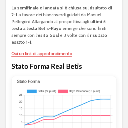
La
semifinale di andata si è chiusa sul risultato di
2-1
a favore dei biancoverdi guidati da Manuel
Pellegrini. Allargando al prospettiva agli
ultimi 5
testa a testa Betis-Rayo
emerge che sono finiti
sempre con l’
esito Goal
e 3 volte con il
risultato
esatto 1-1
.
Qui un link di approfondimento
Stato Forma Real Betis