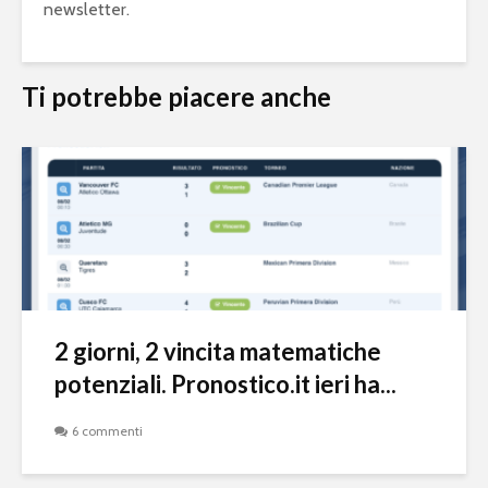
newsletter.
Ti potrebbe piacere anche
2 giorni, 2 vincita matematiche
potenziali. Pronostico.it ieri ha...
6 commenti