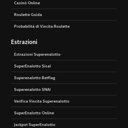
Casinò Online
Roulette Guida
Probabilità di Vincita Roulette
Estrazioni
Estrazioni Superenalotto
SuperEnalotto Sisal
Superenalotto Betflag
Superenalotto SNAI
Verifica Vincita Superenalotto
SuperEnalotto Online
Jackpot SuperEnalotto