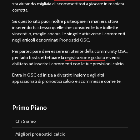
sta aiutando migliaia di scommettitori a giocare in maniera
corretta.
Su questo sito puoi inoltre partecipare in maniera attiva
inserendo tu stesso quelle che consideri le tue bollette
vincenti o, meglio ancora, le singole attraverso i commenti
negli articoli denominati
Pronostici QSC
.
Per partecipare devi essere un utente della community QSC,
per farlo basta effettuare la
registrazione gratuita
e verrai
abilitato ad inserire i commenti con le tue previsioni calcio.
Entra in QSC ed inizia a divertirti insieme agli altri
appassionati di pronostici calcio e scommesse come te.
Primo Piano
Chi Siamo
Migliori pronostici calcio