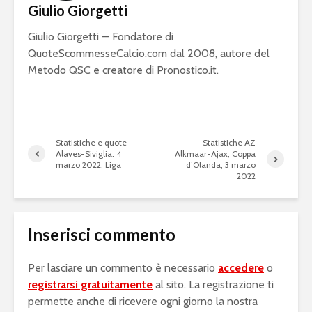
Giulio Giorgetti
Giulio Giorgetti — Fondatore di
QuoteScommesseCalcio.com dal 2008, autore del
Metodo QSC e creatore di Pronostico.it.
Statistiche e quote
Statistiche AZ
Alaves-Siviglia: 4
Alkmaar-Ajax, Coppa
marzo 2022, Liga
d’Olanda, 3 marzo
2022
Inserisci commento
Per lasciare un commento è necessario
accedere
o
registrarsi gratuitamente
al sito. La registrazione ti
permette anche di ricevere ogni giorno la nostra