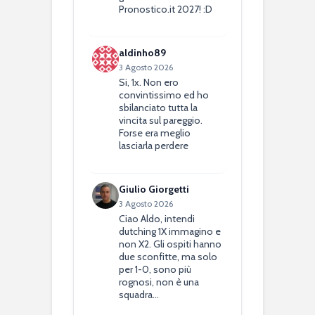
Pronostico.it 2027! :D
aldinho89
3 Agosto 2026
Si, 1x. Non ero
convintissimo ed ho
sbilanciato tutta la
vincita sul pareggio.
Forse era meglio
lasciarla perdere
Giulio Giorgetti
3 Agosto 2026
Ciao Aldo, intendi
dutching 1X immagino e
non X2. Gli ospiti hanno
due sconfitte, ma solo
per 1-0, sono più
rognosi, non è una
squadra…