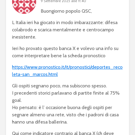
9 Settembre 2025 alle 11:40
Buongiorno popolo QSC,
L Italia ieri ha giocato in modo imbarazzante: difesa
colabrodo e scarica mentalmente e centrocampo
inesistente.
Ieri ho provato questo banca X e volevo una info su
come interpretare bene la scheda pronostico
https://www.pronostico.it/it/pronostici/deportes_reco
leta-san_marcos.html
Gli ospiti segnano poco, ma subiscono spesso.
I precedenti storici parlavano di partite finite al 75%
goal.
Ho pensato: è l’ occasione buona degli ospiti per
segnare almeno una rete, visto che i padroni di casa
hanno una difesa ballerina.
Qui come indicatore contrario al banca X (ch deve