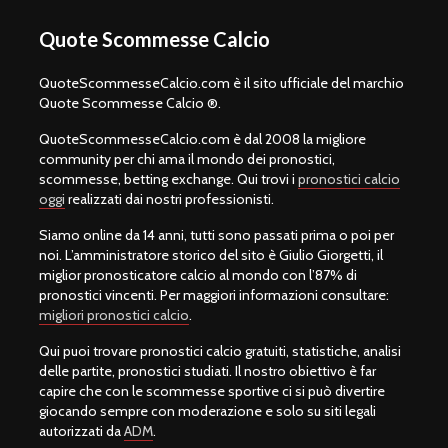
Quote Scommesse Calcio
QuoteScommesseCalcio.com è il sito ufficiale del marchio
Quote Scommesse Calcio ®.
QuoteScommesseCalcio.com è dal 2008 la migliore
community per chi ama il mondo dei pronostici,
scommesse, betting exchange. Qui trovi i
pronostici calcio
oggi
realizzati dai nostri professionisti.
Siamo online da 14 anni, tutti sono passati prima o poi per
noi. L’amministratore storico del sito è Giulio Giorgetti, il
miglior pronosticatore calcio al mondo con l’87% di
pronostici vincenti. Per maggiori informazioni consultare:
migliori pronostici calcio
.
Qui puoi trovare pronostici calcio gratuiti, statistiche, analisi
delle partite, pronostici studiati. Il nostro obiettivo è far
capire che con le scommesse sportive ci si può divertire
giocando sempre con moderazione e solo su siti legali
autorizzati da
ADM
.