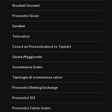
Risultati Vincenti
Pronostici Sicuri
Surebet
Totocalcio
Cosa è un Pronosticatore (o Tipster)
Quote Maggiorate
Scommessa Gratis
Tipologie di scommesse calcio
Pronostici Betting Exchange
Pronostici 1X2
Pronostici Calcio Gratis