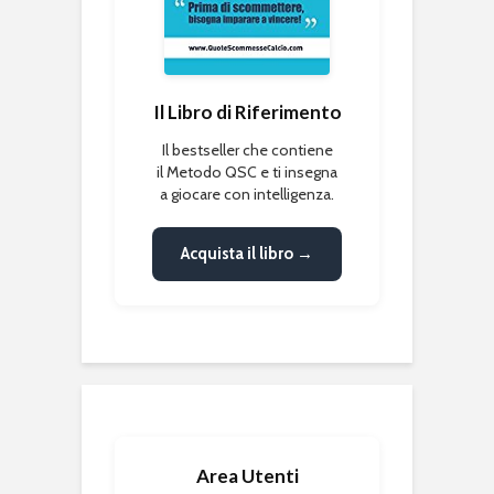
Il Libro di Riferimento
Il bestseller che contiene
il Metodo QSC e ti insegna
a giocare con intelligenza.
Acquista il libro →
Area Utenti