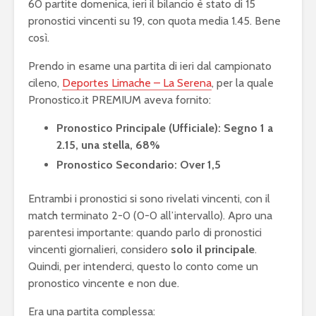
60 partite domenica, ieri il bilancio è stato di 15
pronostici vincenti su 19, con quota media 1.45. Bene
così.
Prendo in esame una partita di ieri dal campionato
cileno,
Deportes Limache – La Serena
, per la quale
Pronostico.it PREMIUM aveva fornito:
Pronostico Principale (Ufficiale): Segno 1 a
2.15, una stella, 68%
Pronostico Secondario: Over 1,5
Entrambi i pronostici si sono rivelati vincenti, con il
match terminato 2-0 (0-0 all’intervallo). Apro una
parentesi importante: quando parlo di pronostici
vincenti giornalieri, considero
solo il principale
.
Quindi, per intenderci, questo lo conto come un
pronostico vincente e non due.
Era una partita complessa: