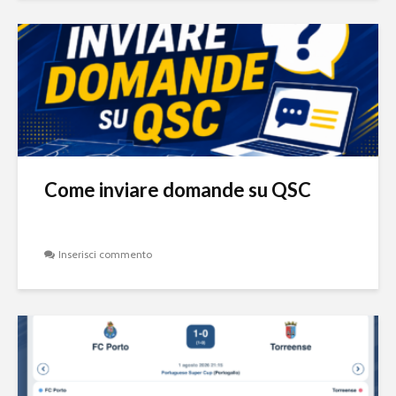
Come inviare domande su QSC
Inserisci commento