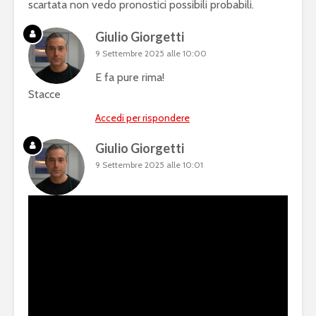
scartata non vedo pronostici possibili probabili.
Giulio Giorgetti
9 Settembre 2025 alle 10:00
E fa pure rima!
Stacce
Accedi per rispondere
Giulio Giorgetti
9 Settembre 2025 alle 10:01