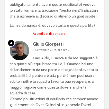
obbligatoriamente avere quote equilibrate) vedevo
lo stato forma e la tradizione “bestia nera”(indicatore
che si allineava al discorso di almeno un goal ospite).
La mia domanda è: dovevo scartare questa partita?
Accedi per rispondere
Giulio Giorgetti
9 Settembre 2025 alle 11:56
Ciao Aldo, il Banca X da me suggerito è
con quote più equilibrate tra 1 e 2. Quando hai uno
sbilanciamento da una parte e ti segna la sfavorita la
probabilità di perdere è alta perché non puoi uscire
subito inoltre la squadra favorita può recuperare, a
maggior ragione come questa dove è anche la
squadra di casa.
C’erano poi situazioni di equilibrio che compensavano
gli elementi da Over. Quindi sì, in generale l’avrei