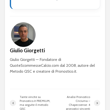
Giulio Giorgetti
Giulio Giorgetti — Fondatore di
QuoteScommesseCalcio.com dal 2008, autore del
Metodo QSC e creatore di Pronostico.it.
Tante vincite su
Analisi Pronostico
Pronostico.it PREMIUM,
Criciuma –
ma seguite il metodo
Chapecoense: 4
QSC
pronostici vincenti