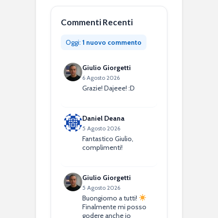
Commenti Recenti
Oggi:
1 nuovo commento
Giulio Giorgetti
6 Agosto 2026
Grazie! Dajeee! :D
Daniel Deana
5 Agosto 2026
Fantastico Giulio,
complimenti!
Giulio Giorgetti
5 Agosto 2026
Buongiorno a tutti!
Finalmente mi posso
godere anche io