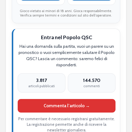
Gioco vietato ai minori di 18 anni. Gioca responsabilmente.
Verifica sempre termini e condizioni sul sito dell’operatore.
Entra nel Popolo QSC
Hai una domanda sulla partita, vuoi un parere su un
pronostico o vuoi semplicemente salutare il Popolo
QSC? Lascia un commento: saremo felici di
risponderti.
3.817
144.570
articoli pubblicati
commenti
Commenta l’articolo →
Per commentare è necessario registrarsi gratuitamente.
La registrazione permette anche di ricevere la
newsletter giornaliera.