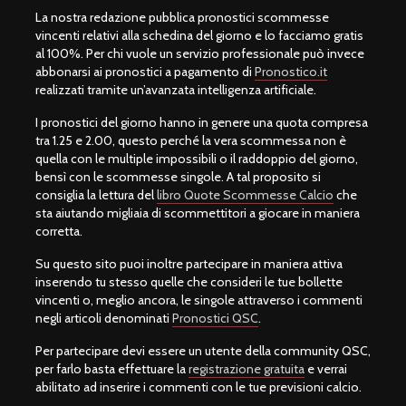
La nostra redazione pubblica pronostici scommesse
vincenti relativi alla schedina del giorno e lo facciamo gratis
al 100%. Per chi vuole un servizio professionale può invece
abbonarsi ai pronostici a pagamento di
Pronostico.it
realizzati tramite un’avanzata intelligenza artificiale.
I pronostici del giorno hanno in genere una quota compresa
tra 1.25 e 2.00, questo perché la vera scommessa non è
quella con le multiple impossibili o il raddoppio del giorno,
bensì con le scommesse singole. A tal proposito si
consiglia la lettura del
libro Quote Scommesse Calcio
che
sta aiutando migliaia di scommettitori a giocare in maniera
corretta.
Su questo sito puoi inoltre partecipare in maniera attiva
inserendo tu stesso quelle che consideri le tue bollette
vincenti o, meglio ancora, le singole attraverso i commenti
negli articoli denominati
Pronostici QSC
.
Per partecipare devi essere un utente della community QSC,
per farlo basta effettuare la
registrazione gratuita
e verrai
abilitato ad inserire i commenti con le tue previsioni calcio.