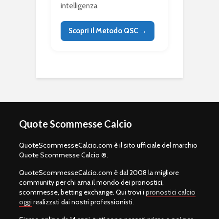
intelligenza
Scopri il Metodo QSC →
Quote Scommesse Calcio
QuoteScommesseCalcio.com è il sito ufficiale del marchio
Quote Scommesse Calcio ®.
QuoteScommesseCalcio.com è dal 2008 la migliore
community per chi ama il mondo dei pronostici,
scommesse, betting exchange. Qui trovi i
pronostici calcio
oggi
realizzati dai nostri professionisti.