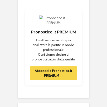
Pronostico.it PREMIUM
Il software avanzato per
analizzare le partite in modo
professionale.
Ogni giorno decine di
pronostici calcio d'alta qualità.
Abbonati a Pronostico.it
PREMIUM →