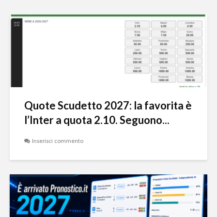
Quote Scudetto 2027: la favorita è
l’Inter a quota 2.10. Seguono...
Inserisci commento