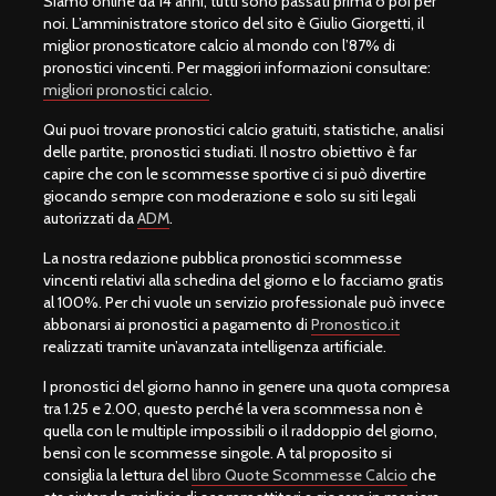
Siamo online da 14 anni, tutti sono passati prima o poi per
noi. L’amministratore storico del sito è Giulio Giorgetti, il
miglior pronosticatore calcio al mondo con l’87% di
pronostici vincenti. Per maggiori informazioni consultare:
migliori pronostici calcio
.
Qui puoi trovare pronostici calcio gratuiti, statistiche, analisi
delle partite, pronostici studiati. Il nostro obiettivo è far
capire che con le scommesse sportive ci si può divertire
giocando sempre con moderazione e solo su siti legali
autorizzati da
ADM
.
La nostra redazione pubblica pronostici scommesse
vincenti relativi alla schedina del giorno e lo facciamo gratis
al 100%. Per chi vuole un servizio professionale può invece
abbonarsi ai pronostici a pagamento di
Pronostico.it
realizzati tramite un’avanzata intelligenza artificiale.
I pronostici del giorno hanno in genere una quota compresa
tra 1.25 e 2.00, questo perché la vera scommessa non è
quella con le multiple impossibili o il raddoppio del giorno,
bensì con le scommesse singole. A tal proposito si
consiglia la lettura del
libro Quote Scommesse Calcio
che