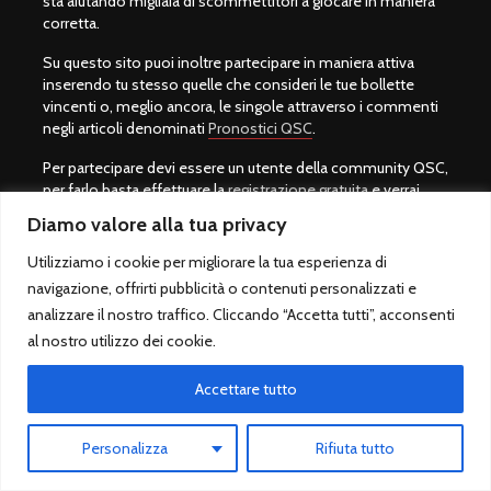
sta aiutando migliaia di scommettitori a giocare in maniera
corretta.
Su questo sito puoi inoltre partecipare in maniera attiva
inserendo tu stesso quelle che consideri le tue bollette
vincenti o, meglio ancora, le singole attraverso i commenti
negli articoli denominati
Pronostici QSC
.
Per partecipare devi essere un utente della community QSC,
per farlo basta effettuare la
registrazione gratuita
e verrai
abilitato ad inserire i commenti con le tue previsioni calcio.
Diamo valore alla tua privacy
Entra in QSC ed inizia a divertirti insieme agli altri
Utilizziamo i cookie per migliorare la tua esperienza di
appassionati di pronostici calcio e scommesse come te.
navigazione, offrirti pubblicità o contenuti personalizzati e
analizzare il nostro traffico. Cliccando “Accetta tutti”, acconsenti
al nostro utilizzo dei cookie.
Primo Piano
Accettare tutto
Chi Siamo
Personalizza
Rifiuta tutto
Migliori pronostici calcio