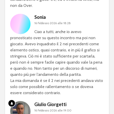
non da Over.
Sonia
16 Febbraio 2026 alle 18:28
Ciao a tutti, anche io avevo
pronosticato over su questo incontro ma poi non
giocato. Avevo inquadrato il 2 nei precedenti come
elemento ostico, quasi contrario, e in più il grafico si
stringeva. Ciò mi è stato sufficiente per scartarla,
però non è sempre facile capire quando vale la pena
e quando no. Non tanto per un discorso di numeri,
quanto più per l’andamento della partita.
La mia domanda è se il 2 nei precedenti andava visto
solo come possibile rallentamento o se doveva
essere considerato contrario.
Giulio Giorgetti
16 Febbraio 2026 alle 19:00