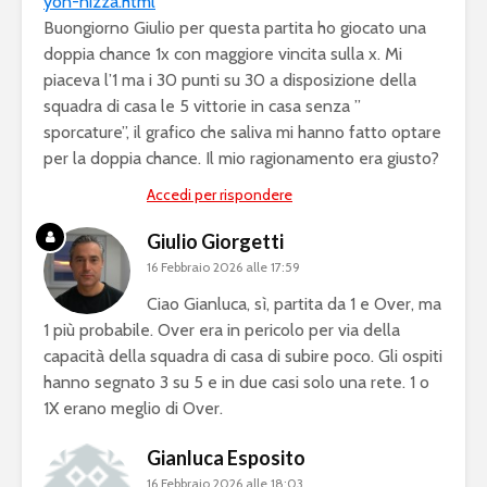
yon-nizza.html
Buongiorno Giulio per questa partita ho giocato una
doppia chance 1x con maggiore vincita sulla x. Mi
piaceva l’1 ma i 30 punti su 30 a disposizione della
squadra di casa le 5 vittorie in casa senza ”
sporcature”, il grafico che saliva mi hanno fatto optare
per la doppia chance. Il mio ragionamento era giusto?
Accedi per rispondere
Giulio Giorgetti
16 Febbraio 2026 alle 17:59
Ciao Gianluca, sì, partita da 1 e Over, ma
1 più probabile. Over era in pericolo per via della
capacità della squadra di casa di subire poco. Gli ospiti
hanno segnato 3 su 5 e in due casi solo una rete. 1 o
1X erano meglio di Over.
Gianluca Esposito
16 Febbraio 2026 alle 18:03