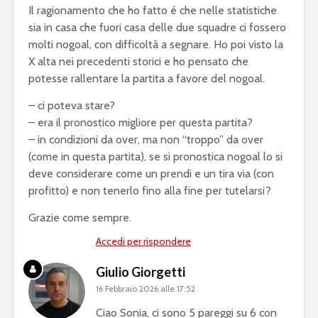
Il ragionamento che ho fatto é che nelle statistiche
sia in casa che fuori casa delle due squadre ci fossero
molti nogoal, con difficoltà a segnare. Ho poi visto la
X alta nei precedenti storici e ho pensato che
potesse rallentare la partita a favore del nogoal.
– ci poteva stare?
– era il pronostico migliore per questa partita?
– in condizioni da over, ma non “troppo” da over
(come in questa partita), se si pronostica nogoal lo si
deve considerare come un prendi e un tira via (con
profitto) e non tenerlo fino alla fine per tutelarsi?
Grazie come sempre.
Accedi per rispondere
Giulio Giorgetti
16 Febbraio 2026 alle 17:52
Ciao Sonia, ci sono 5 pareggi su 6 con