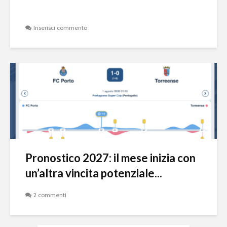
Inserisci commento
Pronostico 2027: il mese inizia con
un’altra vincita potenziale...
2 commenti