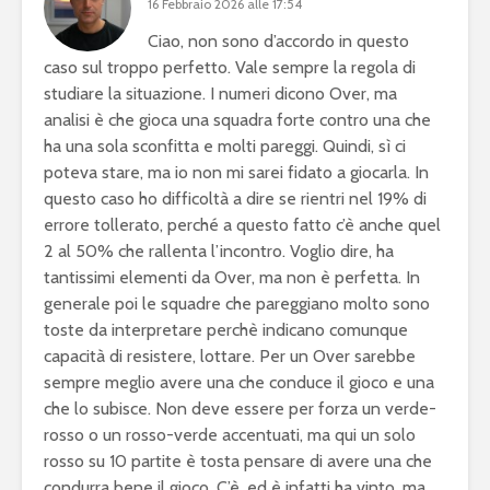
16 Febbraio 2026 alle 17:54
Ciao, non sono d’accordo in questo
caso sul troppo perfetto. Vale sempre la regola di
studiare la situazione. I numeri dicono Over, ma
analisi è che gioca una squadra forte contro una che
ha una sola sconfitta e molti pareggi. Quindi, sì ci
poteva stare, ma io non mi sarei fidato a giocarla. In
questo caso ho difficoltà a dire se rientri nel 19% di
errore tollerato, perché a questo fatto c’è anche quel
2 al 50% che rallenta l’incontro. Voglio dire, ha
tantissimi elementi da Over, ma non è perfetta. In
generale poi le squadre che pareggiano molto sono
toste da interpretare perchè indicano comunque
capacità di resistere, lottare. Per un Over sarebbe
sempre meglio avere una che conduce il gioco e una
che lo subisce. Non deve essere per forza un verde-
rosso o un rosso-verde accentuati, ma qui un solo
rosso su 10 partite è tosta pensare di avere una che
condurra bene il gioco. C’è, ed è infatti ha vinto, ma