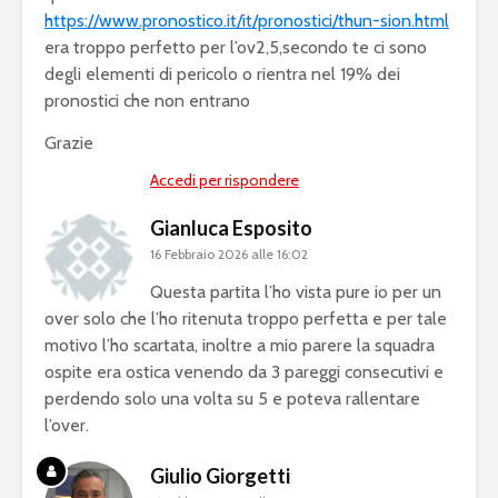
https://www.pronostico.it/it/pronostici/thun-sion.html
era troppo perfetto per l’ov2,5,secondo te ci sono
degli elementi di pericolo o rientra nel 19% dei
pronostici che non entrano
Grazie
Accedi per rispondere
Gianluca Esposito
16 Febbraio 2026 alle 16:02
Questa partita l’ho vista pure io per un
over solo che l’ho ritenuta troppo perfetta e per tale
motivo l’ho scartata, inoltre a mio parere la squadra
ospite era ostica venendo da 3 pareggi consecutivi e
perdendo solo una volta su 5 e poteva rallentare
l’over.
Giulio Giorgetti