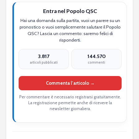
Entra nel Popolo QSC
Hai una domanda sulla partita, vuoi un parere su un
pronostico o vuoi semplicemente salutare il Popolo
QSC? Lascia un commento: saremo felici di
risponderti.
3.817
144.570
articoli pubblicati
commenti
Commenta l’articolo →
Per commentare è necessario registrarsi gratuitamente.
La registrazione permette anche di ricevere la
newsletter giornaliera.