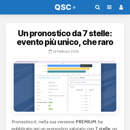
Un pronostico da 7 stelle:
evento più unico, che raro
16 Febbraio 2026
Pronostico.it, nella sua versione
PREMIUM
, ha
pubblicato ieri un pronostico valutato con
7 stelle
: un