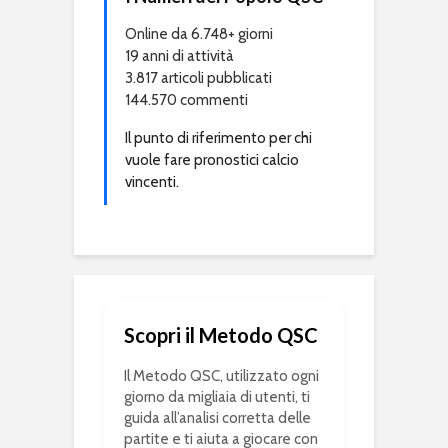
Online da 6.748+ giorni
19 anni di attività
3.817 articoli pubblicati
144.570 commenti
Il punto di riferimento per chi
vuole fare pronostici calcio
vincenti.
Scopri il Metodo QSC
Il Metodo QSC, utilizzato ogni
giorno da migliaia di utenti, ti
guida all’analisi corretta delle
partite e ti aiuta a giocare con