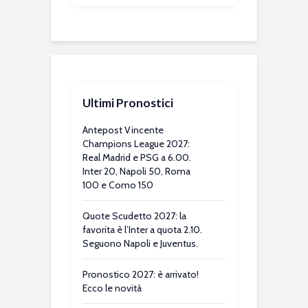
Ultimi Pronostici
Antepost Vincente
Champions League 2027:
Real Madrid e PSG a 6.00.
Inter 20, Napoli 50, Roma
100 e Como 150
Quote Scudetto 2027: la
favorita è l’Inter a quota 2.10.
Seguono Napoli e Juventus.
Pronostico 2027: è arrivato!
Ecco le novità