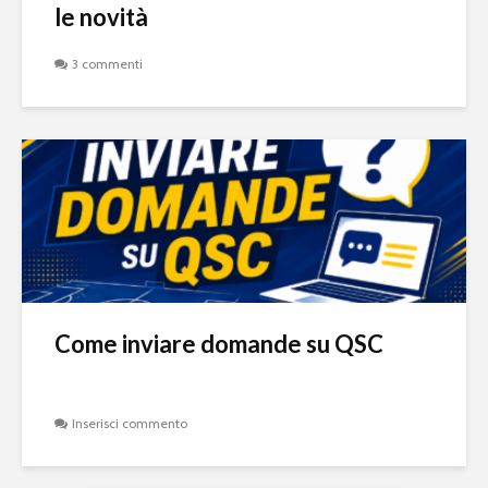
le novità
3 commenti
Come inviare domande su QSC
Inserisci commento