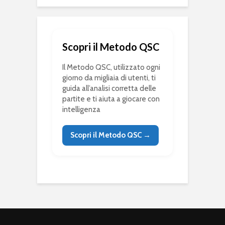
Scopri il Metodo QSC
Il Metodo QSC, utilizzato ogni
giorno da migliaia di utenti, ti
guida all’analisi corretta delle
partite e ti aiuta a giocare con
intelligenza
Scopri il Metodo QSC →