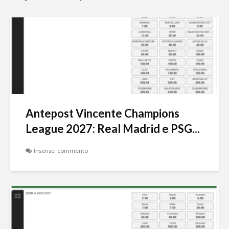
Antepost Vincente Champions
League 2027: Real Madrid e PSG...
Inserisci commento