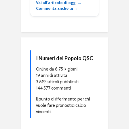
Vai all’articolo di oggi →
Commenta anche tu →
I Numeri del Popolo QSC
Online da 6.751+ giorni
19 anni di attività
3.819 articoli pubblicati
144.577 commenti
Il punto di riferimento per chi
vuole fare pronostici calcio
vincenti.