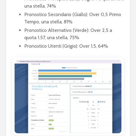
una stella, 74%
Pronostico Secondario (Giallo): Over 0,5 Primo
Tempo, una stella, 81%
Pronostico Alternativo (Verde): Over 2,5 a
quota 1.57, una stella, 75%
Pronostico Utenti (Grigio): Over 1,5, 64%