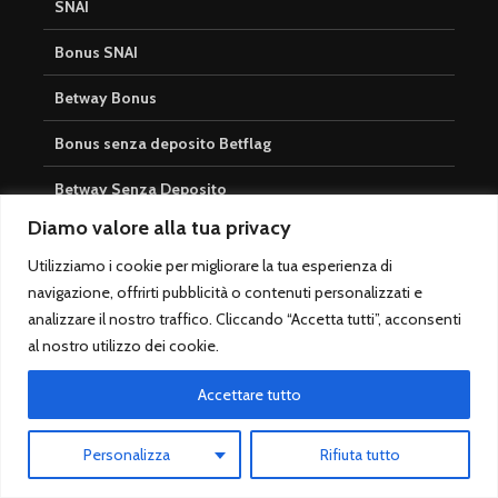
SNAI
Bonus SNAI
Betway Bonus
Bonus senza deposito Betflag
Betway Senza Deposito
Diamo valore alla tua privacy
Nuovo Bonus Scommesse
Utilizziamo i cookie per migliorare la tua esperienza di
Bonus Scommesse Sisal
navigazione, offrirti pubblicità o contenuti personalizzati e
analizzare il nostro traffico. Cliccando “Accetta tutti”, acconsenti
Totocalcio
al nostro utilizzo dei cookie.
Bookmaker Totocalcio
Accettare tutto
Totocalcio Sisal
Personalizza
Rifiuta tutto
Jackpot Totocalcio