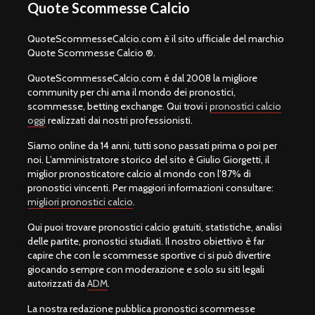
Quote Scommesse Calcio
QuoteScommesseCalcio.com è il sito ufficiale del marchio
Quote Scommesse Calcio ®.
QuoteScommesseCalcio.com è dal 2008 la migliore
community per chi ama il mondo dei pronostici,
scommesse, betting exchange. Qui trovi i
pronostici calcio
oggi
realizzati dai nostri professionisti.
Siamo online da 14 anni, tutti sono passati prima o poi per
noi. L’amministratore storico del sito è Giulio Giorgetti, il
miglior pronosticatore calcio al mondo con l’87% di
pronostici vincenti. Per maggiori informazioni consultare:
migliori pronostici calcio
.
Qui puoi trovare pronostici calcio gratuiti, statistiche, analisi
delle partite, pronostici studiati. Il nostro obiettivo è far
capire che con le scommesse sportive ci si può divertire
giocando sempre con moderazione e solo su siti legali
autorizzati da
ADM
.
La nostra redazione pubblica pronostici scommesse