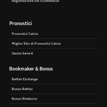
Registrazione Siti Scommesse
Pronostici
Pronostici Calcio
Miglior Sito di Pronostici Calcio
Quote Serie A
Bookmaker & Bonus
Betfair Exchange
Bonus Betfair
Bonus Rimborso