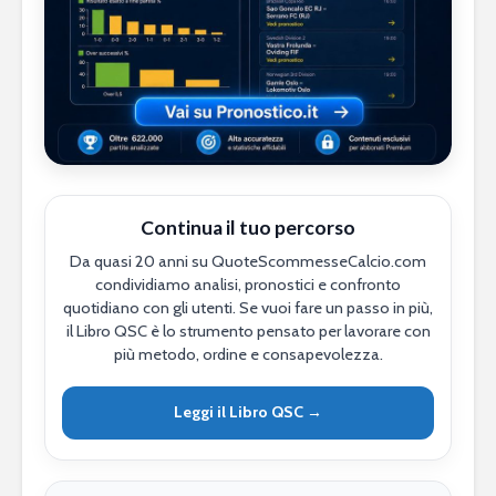
Continua il tuo percorso
Da quasi 20 anni su QuoteScommesseCalcio.com
condividiamo analisi, pronostici e confronto
quotidiano con gli utenti. Se vuoi fare un passo in più,
il Libro QSC è lo strumento pensato per lavorare con
più metodo, ordine e consapevolezza.
Leggi il Libro QSC →