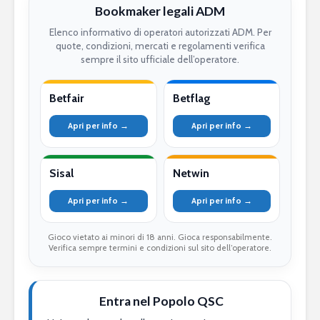
Bookmaker legali ADM
Elenco informativo di operatori autorizzati ADM. Per
quote, condizioni, mercati e regolamenti verifica
sempre il sito ufficiale dell’operatore.
Betfair
Betflag
Apri per info →
Apri per info →
Sisal
Netwin
Apri per info →
Apri per info →
Gioco vietato ai minori di 18 anni. Gioca responsabilmente.
Verifica sempre termini e condizioni sul sito dell’operatore.
Entra nel Popolo QSC