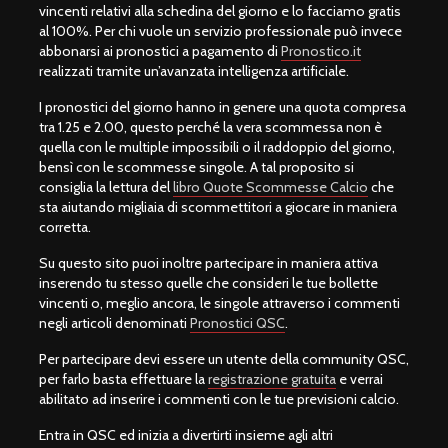
vincenti relativi alla schedina del giorno e lo facciamo gratis
al 100%. Per chi vuole un servizio professionale può invece
abbonarsi ai pronostici a pagamento di
Pronostico.it
realizzati tramite un’avanzata intelligenza artificiale.
I pronostici del giorno hanno in genere una quota compresa
tra 1.25 e 2.00, questo perché la vera scommessa non è
quella con le multiple impossibili o il raddoppio del giorno,
bensì con le scommesse singole. A tal proposito si
consiglia la lettura del
libro Quote Scommesse Calcio
che
sta aiutando migliaia di scommettitori a giocare in maniera
corretta.
Su questo sito puoi inoltre partecipare in maniera attiva
inserendo tu stesso quelle che consideri le tue bollette
vincenti o, meglio ancora, le singole attraverso i commenti
negli articoli denominati
Pronostici QSC
.
Per partecipare devi essere un utente della community QSC,
per farlo basta effettuare la
registrazione gratuita
e verrai
abilitato ad inserire i commenti con le tue previsioni calcio.
Entra in QSC ed inizia a divertirti insieme agli altri