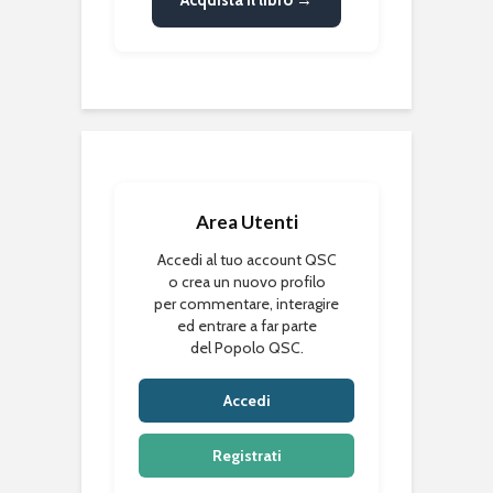
Acquista il libro →
Area Utenti
Accedi al tuo account QSC
o crea un nuovo profilo
per commentare, interagire
ed entrare a far parte
del Popolo QSC.
Accedi
Registrati