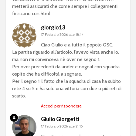
metterli assicurati che come sempre i collegamenti
finiscano con html
giorgio13
17 Febbraio 2026 alle 18:14
Ciao Giulio e a tutto il popolo QSC.
La partita riguardo all’articolo, l’avevo vista anche io,
ma non mi convinceva nè over nè segno 1.
Per over precedenti da under e nogoal con squadra
ospite che ha difficoltà a segnare.
Per il segno 1 il fatto che la squadra di casa ha subito
rete 4 su 5 e ha solo una vittoria con due o più reti di
scarto.
Accedi per rispondere
Giulio Giorgetti
17 Febbraio 2026 alle 21:15