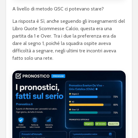
A livello di metodo QSC ci potevano stare?
La risposta è Sì, anche seguendo gli insegnamenti del
Libro Quote Scommesse Calcio, questa era una
partita da 1 e Over. Tra i due la preferenza era da
dare al segno 1, poiché la squadra ospite aveva
difficoltà a segnare, negli ultimi tre incontri aveva
fatto solo una rete.