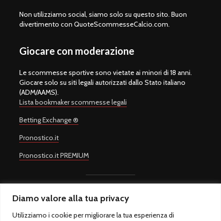
Non utilizziamo social, siamo solo su questo sito. Buon
divertimento con QuoteScommesseCalcio.com.
Giocare con moderazione
Le scommesse sportive sono vietate ai minori di 18 anni.
Giocare solo su siti legali autorizzati dallo Stato italiano
(ADM/AAMS).
Lista bookmaker scommesse legali
Betting Exchange ®
Pronostico.it
Pronostico.it PREMIUM
Diamo valore alla tua privacy
Copyright © 2008-2026.
Quote Scommesse Calcio
Sito Ufficiale -
Un progetto di
Giulio Giorgetti
. Quote Scommesse Calcio ® è un
Utilizziamo i cookie per migliorare la tua esperienza di
marchio registrato.