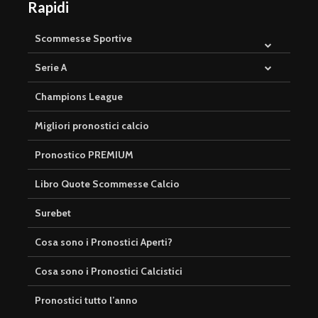
Rapidi
Scommesse Sportive
Serie A
Champions League
Migliori pronostici calcio
Pronostico PREMIUM
Libro Quote Scommesse Calcio
Surebet
Cosa sono i Pronostici Aperti?
Cosa sono i Pronostici Calcistici
Pronostici tutto l’anno