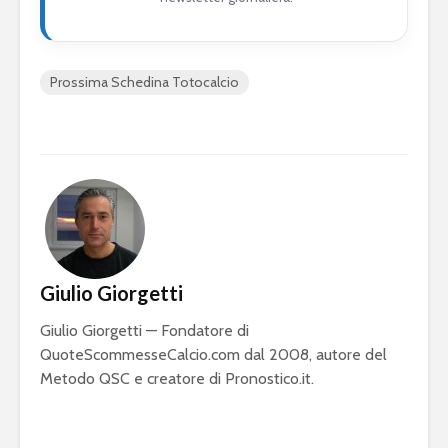
Prossima Schedina Totocalcio
Giulio Giorgetti
Giulio Giorgetti — Fondatore di
QuoteScommesseCalcio.com dal 2008, autore del
Metodo QSC e creatore di Pronostico.it.