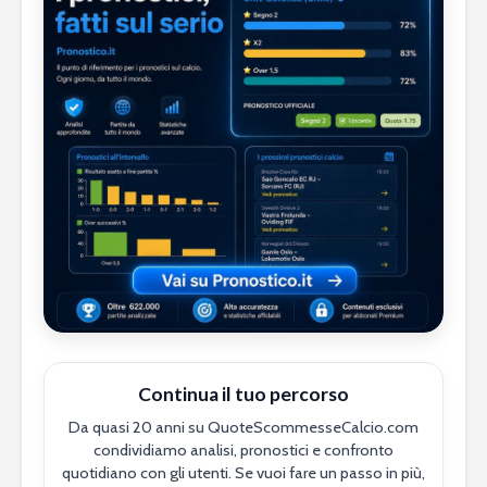
Continua il tuo percorso
Da quasi 20 anni su QuoteScommesseCalcio.com
condividiamo analisi, pronostici e confronto
quotidiano con gli utenti. Se vuoi fare un passo in più,