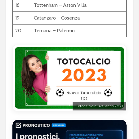
18
Tottenham – Aston Villa
19
Catanzaro – Cosenza
20
Ternana – Palermo
Totocalcio n. 40, anno 2023