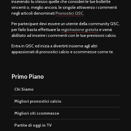
inserendo tu stesso quelle che consideri le tue bollette
vincenti o, meglio ancora, le singole attraverso i commenti
negli articoli denominati
Pronostici QSC
.
Per partecipare devi essere un utente della community QSC,
per farlo basta effettuare la
registrazione gratuita
e verrai
abilitato ad inserire i commenti con le tue previsioni calcio.
Entra in QSC ed inizia a divertirti insieme agli altri
appassionati di pronostici calcio e scommesse come te.
Primo Piano
Chi Siamo
Migliori pronostici calcio
Migliori siti scommesse
Partite di oggi in TV