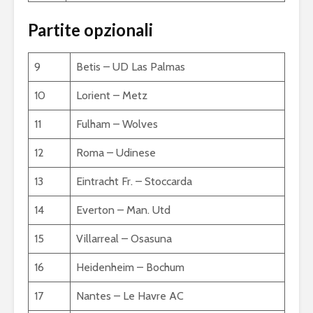
Partite opzionali
9
Betis – UD Las Palmas
10
Lorient – Metz
11
Fulham – Wolves
12
Roma – Udinese
13
Eintracht Fr. – Stoccarda
14
Everton – Man. Utd
15
Villarreal – Osasuna
16
Heidenheim – Bochum
17
Nantes – Le Havre AC