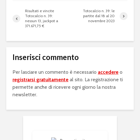
Risultati e vincite
Totocalcio n. 39: le
Totocalcio n. 39:
partite dal 18 al 20
nessun 13, jackpot a
novembre 2023
371.671,75 €
Inserisci commento
Per lasciare un commento è necessario
accedere
o
registrarsi gratuitamente
al sito. La registrazione ti
permette anche di ricevere ogni giorno la nostra
newsletter.