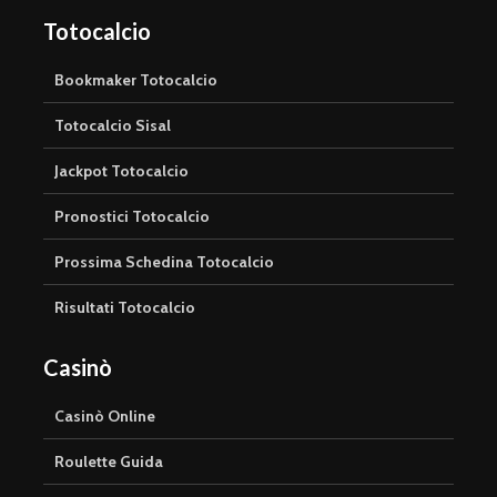
Totocalcio
Bookmaker Totocalcio
Totocalcio Sisal
Jackpot Totocalcio
Pronostici Totocalcio
Prossima Schedina Totocalcio
Risultati Totocalcio
Casinò
Casinò Online
Roulette Guida