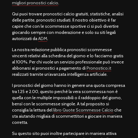
migliori pronostici calcio
.
Qui puoi trovare pronostici calcio gratuiti, statistiche, analisi
delle partite, pronostici studiati. Il nostro obiettivo è far
capire che con le scommesse sportive ci si può divertire
giocando sempre con moderazione e solo su siti legali
autorizzati da
ADM
.
La nostra redazione pubblica pronostici scommesse
vincenti relativi alla schedina del giorno e lo facciamo gratis
al 100%. Per chi vuole un servizio professionale può invece
abbonarsi ai pronostici a pagamento di
Pronostico.it
realizzati tramite un’avanzata intelligenza artificiale.
I pronostici del giorno hanno in genere una quota compresa
tra 1.25 e 2.00, questo perché la vera scommessa non è
quella con le multiple impossibili o il raddoppio del giorno,
bensì con le scommesse singole. A tal proposito si
consiglia la lettura del
libro Quote Scommesse Calcio
che
sta aiutando migliaia di scommettitori a giocare in maniera
corretta.
Su questo sito puoi inoltre partecipare in maniera attiva