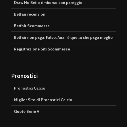
Draw No Bet o rimborso con pareggio
Betfair recensioni
Betfair Scommesse
Betfair non paga: Falso. Anzi, è quella che paga meglio
Registrazione Siti Scommesse
Pronostici
Pronostici Calcio
Miglior Sito di Pronostici Calcio
Quote Serie A