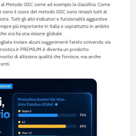
ri al Metodo QSC come ad esempio la classifica. Come
che sono il cuore del metodo QSC sono rimasti tutti al
stra. Tutti gli altri indicatori e funzionalità aggiuntive
mpre più importante in Italia e soprattutto in ambito
 che ora ha una visione globale.
gliate inviare alcuni suggerimenti fatelo scrivendo via
ronostico.it PREMIUM è diventa un prodotto
nostici di altissima qualità che fornisce, ma anche
enti.