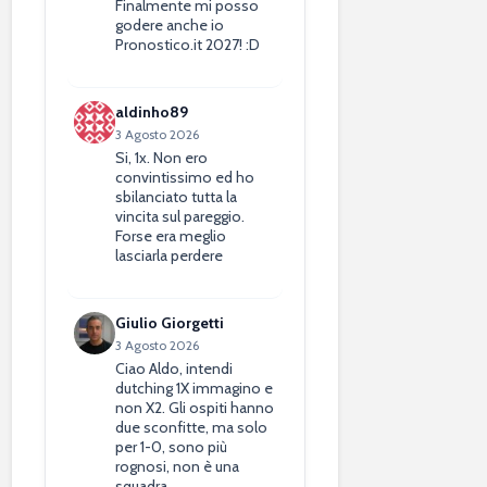
Finalmente mi posso
godere anche io
Pronostico.it 2027! :D
aldinho89
3 Agosto 2026
Si, 1x. Non ero
convintissimo ed ho
sbilanciato tutta la
vincita sul pareggio.
Forse era meglio
lasciarla perdere
Giulio Giorgetti
3 Agosto 2026
Ciao Aldo, intendi
dutching 1X immagino e
non X2. Gli ospiti hanno
due sconfitte, ma solo
per 1-0, sono più
rognosi, non è una
squadra…