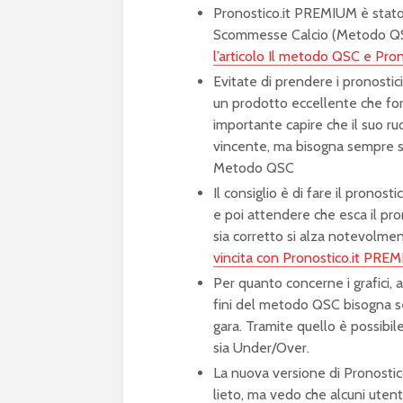
Pronostico.it PREMIUM è stato 
Scommesse Calcio (Metodo QS
l’articolo Il metodo QSC e Pro
Evitate di prendere i pronosti
un prodotto eccellente che forn
importante capire che il suo ru
vincente, ma bisogna sempre stud
Metodo QSC
Il consiglio è di fare il pronos
e poi attendere che esca il pro
sia corretto si alza notevolme
vincita con Pronostico.it PRE
Per quanto concerne i grafici,
fini del metodo QSC bisogna se
gara. Tramite quello è possibile
sia Under/Over.
La nuova versione di Pronosti
lieto, ma vedo che alcuni utent