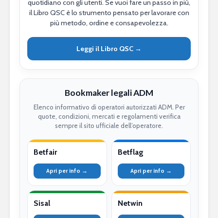
quotidiano con gli utenti. Se vuoi fare un passo in più,
il Libro QSC è lo strumento pensato per lavorare con
più metodo, ordine e consapevolezza.
Leggi il Libro QSC →
Bookmaker legali ADM
Elenco informativo di operatori autorizzati ADM. Per
quote, condizioni, mercati e regolamenti verifica
sempre il sito ufficiale dell’operatore.
Betfair
Betflag
Apri per info →
Apri per info →
Sisal
Netwin