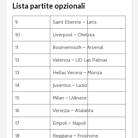
Lista partite opzionali
9
Saint Etienne – Lens
10
Liverpool – Chelsea
11
Bournemouth – Arsenal
12
Valencia – UD Las Palmas
13
Hellas Verona – Monza
14
Juventus – Lazio
15
Milan – Udinese
16
Venezia – Atalanta
17
Empoli – Napoli
18
Reggiana – Frosinone