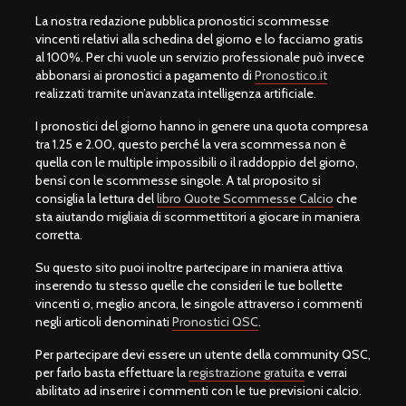
La nostra redazione pubblica pronostici scommesse
vincenti relativi alla schedina del giorno e lo facciamo gratis
al 100%. Per chi vuole un servizio professionale può invece
abbonarsi ai pronostici a pagamento di
Pronostico.it
realizzati tramite un’avanzata intelligenza artificiale.
I pronostici del giorno hanno in genere una quota compresa
tra 1.25 e 2.00, questo perché la vera scommessa non è
quella con le multiple impossibili o il raddoppio del giorno,
bensì con le scommesse singole. A tal proposito si
consiglia la lettura del
libro Quote Scommesse Calcio
che
sta aiutando migliaia di scommettitori a giocare in maniera
corretta.
Su questo sito puoi inoltre partecipare in maniera attiva
inserendo tu stesso quelle che consideri le tue bollette
vincenti o, meglio ancora, le singole attraverso i commenti
negli articoli denominati
Pronostici QSC
.
Per partecipare devi essere un utente della community QSC,
per farlo basta effettuare la
registrazione gratuita
e verrai
abilitato ad inserire i commenti con le tue previsioni calcio.