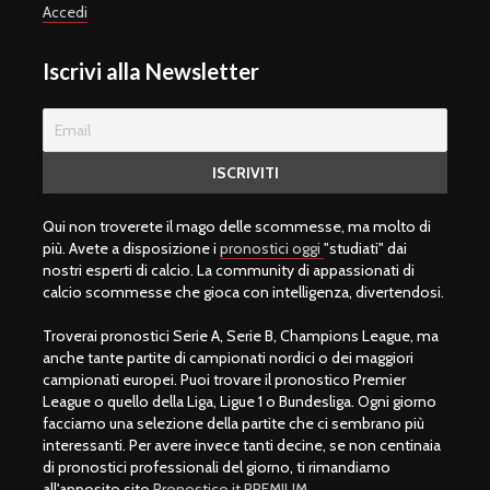
Accedi
Iscrivi alla Newsletter
Qui non troverete il mago delle scommesse, ma molto di
più. Avete a disposizione i
pronostici oggi
"studiati" dai
nostri esperti di calcio. La community di appassionati di
calcio scommesse che gioca con intelligenza, divertendosi.
Troverai pronostici Serie A, Serie B, Champions League, ma
anche tante partite di campionati nordici o dei maggiori
campionati europei. Puoi trovare il pronostico Premier
League o quello della Liga, Ligue 1 o Bundesliga. Ogni giorno
facciamo una selezione della partite che ci sembrano più
interessanti. Per avere invece tanti decine, se non centinaia
di pronostici professionali del giorno, ti rimandiamo
all'apposito sito
Pronostico.it PREMIUM
.