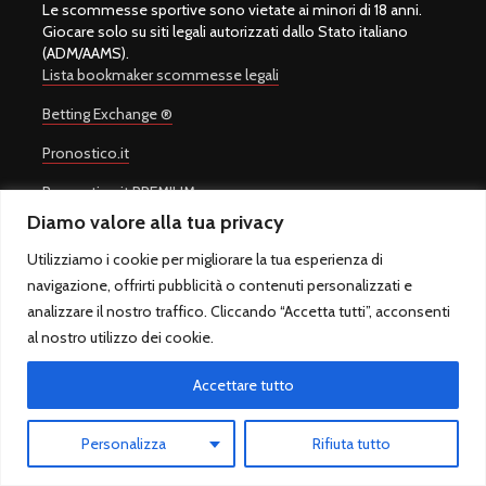
Le scommesse sportive sono vietate ai minori di 18 anni.
Giocare solo su siti legali autorizzati dallo Stato italiano
(ADM/AAMS).
Lista bookmaker scommesse legali
Betting Exchange ®
Pronostico.it
Pronostico.it PREMIUM
Diamo valore alla tua privacy
Utilizziamo i cookie per migliorare la tua esperienza di
navigazione, offrirti pubblicità o contenuti personalizzati e
Copyright © 2008-2026.
Quote Scommesse Calcio
Sito Ufficiale -
Un progetto di
Giulio Giorgetti
. Quote Scommesse Calcio ® è un
analizzare il nostro traffico. Cliccando “Accetta tutti”, acconsenti
marchio registrato.
al nostro utilizzo dei cookie.
Quote Scommesse Calcio fornisce pronostici sulle principali
competizioni sportive. Il gioco in Italia è regolamentato dall'Agenzia
Accettare tutto
Dogane e Monopoli ed è riservato ai maggiori di 18 anni.
QuoteScommesseCalcio.com - Sfera sas di Marcello Rossi - P.IVA
10917021007 - Via Alessandro Cruto 8, 00146 Roma (RM) – Italia -
Personalizza
Rifiuta tutto
Tel. 06/5583920 - info@quotescommessecalcio.com -
Privacy
Policy
-
Cookie Policy
-
Twitter
-
Google News
-
Chi Siamo
-