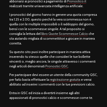
abbonarsi ai pronostici a pagamento di
Pronostico.it
realizzati tramite un’avanzata intelligenza artificiale.
I pronostici del giorno hanno in genere una quota compresa
tra 1.25 e 2.00, questo perché la vera scommessa non è
quella con le multiple impossibili o il raddoppio del giorno,
bensì con le scommesse singole. A tal proposito si
consiglia la lettura del
libro Quote Scommesse Calcio
che
sta aiutando migliaia di scommettitori a giocare in maniera
corretta.
Su questo sito puoi inoltre partecipare in maniera attiva
inserendo tu stesso quelle che consideri le tue bollette
vincenti o, meglio ancora, le singole attraverso i commenti
negli articoli denominati
Pronostici QSC
.
Per partecipare devi essere un utente della community QSC,
per farlo basta effettuare la
registrazione gratuita
e verrai
abilitato ad inserire i commenti con le tue previsioni calcio.
Entra in QSC ed inizia a divertirti insieme agli altri
appassionati di pronostici calcio e scommesse come te.