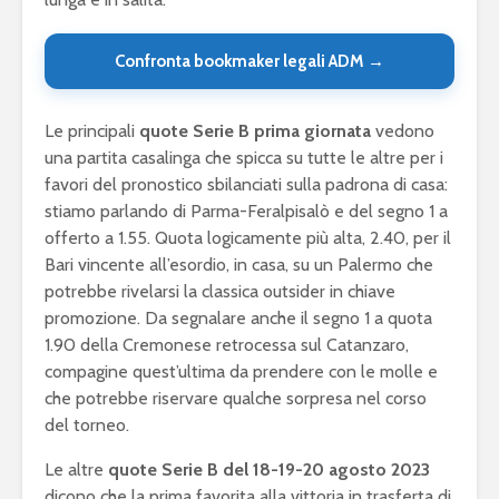
Confronta bookmaker legali ADM →
Le principali
quote Serie B prima giornata
vedono
una partita casalinga che spicca su tutte le altre per i
favori del pronostico sbilanciati sulla padrona di casa:
stiamo parlando di Parma-Feralpisalò e del segno 1 a
offerto a 1.55. Quota logicamente più alta, 2.40, per il
Bari vincente all’esordio, in casa, su un Palermo che
potrebbe rivelarsi la classica outsider in chiave
promozione. Da segnalare anche il segno 1 a quota
1.90 della Cremonese retrocessa sul Catanzaro,
compagine quest’ultima da prendere con le molle e
che potrebbe riservare qualche sorpresa nel corso
del torneo.
Le altre
quote Serie B del 18-19-20 agosto 2023
dicono che la prima favorita alla vittoria in trasferta di