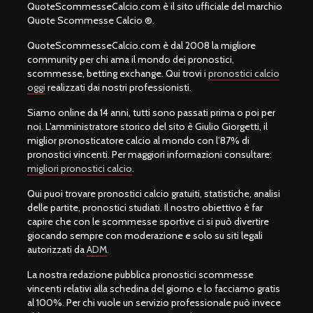
QuoteScommesseCalcio.com è il sito ufficiale del marchio
Quote Scommesse Calcio ®.
QuoteScommesseCalcio.com è dal 2008 la migliore
community per chi ama il mondo dei pronostici,
scommesse, betting exchange. Qui trovi i
pronostici calcio
oggi
realizzati dai nostri professionisti.
Siamo online da 14 anni, tutti sono passati prima o poi per
noi. L’amministratore storico del sito è Giulio Giorgetti, il
miglior pronosticatore calcio al mondo con l’87% di
pronostici vincenti. Per maggiori informazioni consultare:
migliori pronostici calcio
.
Qui puoi trovare pronostici calcio gratuiti, statistiche, analisi
delle partite, pronostici studiati. Il nostro obiettivo è far
capire che con le scommesse sportive ci si può divertire
giocando sempre con moderazione e solo su siti legali
autorizzati da
ADM
.
La nostra redazione pubblica pronostici scommesse
vincenti relativi alla schedina del giorno e lo facciamo gratis
al 100%. Per chi vuole un servizio professionale può invece