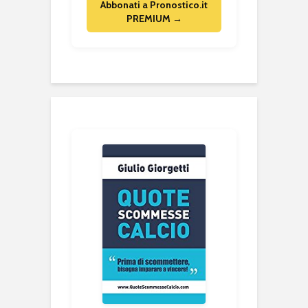
Abbonati a Pronostico.it
PREMIUM →