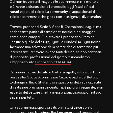
Qui non troverete il mago delle scommesse, ma molto di
più. Avete a disposizione i
pronostici oggi
"studiati" dai
nostri esperti di calcio. La community di appassionati di
calcio scommesse che gioca con intelligenza, divertendosi.
Troverai pronostici Serie A, Serie B, Champions League, ma
anche tante partite di campionati nordici o dei maggiori
campionati europei. Puoi trovare il pronostico Premier
League o quello della Liga, Ligue 1 o Bundesliga. Ogni giorno
facciamo una selezione della partite che ci sembrano più
interessanti. Per avere invece tanti decine, se non centinaia
di pronostici professionali del giorno, ti rimandiamo
all'apposito sito
Pronostico.it PREMIUM
.
L'amministratore del sito è Giulio Giorgetti, autore del libro
best seller Quote Scommesse Calcio e padre del Betting
Exchange in Italia. Gli utenti si stupiscono della sua capacità
di realizzare previsioni vincenti, ma è più di un veggente, è un
esperto del settore che ha messo a sua disposizione il suo
sapere per tutti.
Una scommessa sportiva calcio infatti si vince con lo
studio, non con la fortuna. Per fare bene con il mondo del