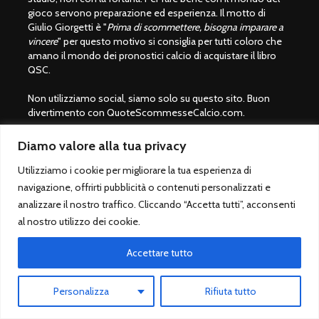
gioco servono preparazione ed esperienza. Il motto di
Giulio Giorgetti è "
Prima di scommettere, bisogna imparare a
vincere
" per questo motivo si consiglia per tutti coloro che
amano il mondo dei pronostici calcio di acquistare il libro
QSC.
Non utilizziamo social, siamo solo su questo sito. Buon
divertimento con QuoteScommesseCalcio.com.
Diamo valore alla tua privacy
Giocare con moderazione
Utilizziamo i cookie per migliorare la tua esperienza di
Le scommesse sportive sono vietate ai minori di 18 anni.
navigazione, offrirti pubblicità o contenuti personalizzati e
Giocare solo su siti legali autorizzati dallo Stato italiano
analizzare il nostro traffico. Cliccando “Accetta tutti”, acconsenti
(ADM/AAMS).
al nostro utilizzo dei cookie.
Lista bookmaker scommesse legali
Betting Exchange ®
Accettare tutto
Pronostico.it
Personalizza
Rifiuta tutto
Pronostico.it PREMIUM