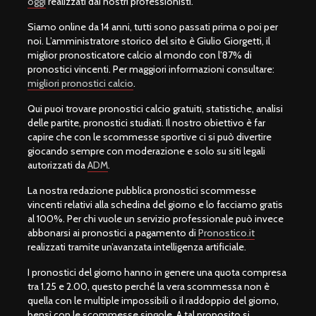
oggi
realizzati dai nostri professionisti.
Siamo online da 14 anni, tutti sono passati prima o poi per
noi. L’amministratore storico del sito è Giulio Giorgetti, il
miglior pronosticatore calcio al mondo con l’87% di
pronostici vincenti. Per maggiori informazioni consultare:
migliori pronostici calcio
.
Qui puoi trovare pronostici calcio gratuiti, statistiche, analisi
delle partite, pronostici studiati. Il nostro obiettivo è far
capire che con le scommesse sportive ci si può divertire
giocando sempre con moderazione e solo su siti legali
autorizzati da
ADM
.
La nostra redazione pubblica pronostici scommesse
vincenti relativi alla schedina del giorno e lo facciamo gratis
al 100%. Per chi vuole un servizio professionale può invece
abbonarsi ai pronostici a pagamento di
Pronostico.it
realizzati tramite un’avanzata intelligenza artificiale.
I pronostici del giorno hanno in genere una quota compresa
tra 1.25 e 2.00, questo perché la vera scommessa non è
quella con le multiple impossibili o il raddoppio del giorno,
bensì con le scommesse singole. A tal proposito si