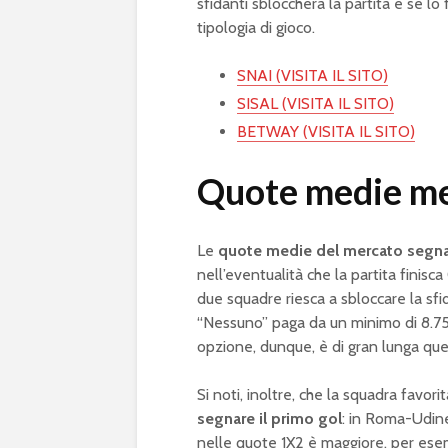
sfidanti sbloccherà la partita e se 
tipologia di gioco.
SNAI (VISITA IL SITO)
SISAL (VISITA IL SITO)
BETWAY (VISITA IL SITO)
Quote medie me
Le
quote medie del mercato segna
nell’eventualità che la partita finisc
due squadre riesca a sbloccare la sfid
“Nessuno” paga da un minimo di 8.75 
opzione, dunque, è di gran lunga que
Si noti, inoltre, che la squadra favor
segnare il primo gol
: in Roma-Udines
nelle quote 1X2 è maggiore, per esemp