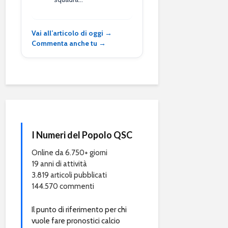
Vai all’articolo di oggi →
Commenta anche tu →
I Numeri del Popolo QSC
Online da 6.750+ giorni
19 anni di attività
3.819 articoli pubblicati
144.570 commenti
Il punto di riferimento per chi
vuole fare pronostici calcio