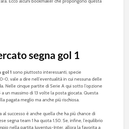
lo farà. Ecco alcuni bookmaker che propongono questa
rcato segna gol 1
 gol 1
sono piuttosto interessanti, specie
a 0-0, vale a dire nell’eventualità in cui nessuna delle
a. Nelle cinque partite di Serie A qui sotto l’opzione
a un massimo di 13 volte la posta giocata. Questa
lla pagata meglio ma anche più rischiosa.
ita al successo è anche quella che ha più chance di
e segna team 1 ha quota 1.50. Se, infine, l’equilibrio
io nella partita Juventus-Inter, allora la favorita a