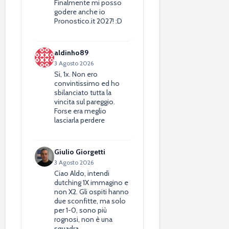
Finalmente mi posso
godere anche io
Pronostico.it 2027! :D
aldinho89
3 Agosto 2026
Si, 1x. Non ero
convintissimo ed ho
sbilanciato tutta la
vincita sul pareggio.
Forse era meglio
lasciarla perdere
Giulio Giorgetti
3 Agosto 2026
Ciao Aldo, intendi
dutching 1X immagino e
non X2. Gli ospiti hanno
due sconfitte, ma solo
per 1-0, sono più
rognosi, non è una
squadra…