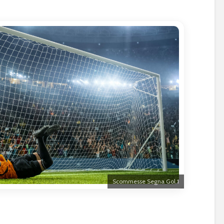
Scommesse Segna Gol 1