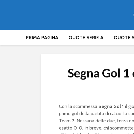
PRIMA PAGINA
QUOTE SERIE A
QUOTE S
Segna Gol 1
Con la scommessa
Segna Gol 1
il g
primo gol della partita di calcio: la
Team 2, Nessuna delle due, terza opzi
esatto 0-0. In breve, chi scommette