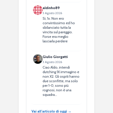
aldinho89
3 Agosto 2026
Si, 1x. Non ero
convintissimo ed ho
sbilanciato tutta la
vincita sul pareggio.
Forse era meglio
lasciarla perdere
Giulio Giorgetti
3 Agosto 2026
Ciao Aldo, intendi
dutching 1X immagino e
non X2. Gli ospiti hanno
due sconfitte, ma solo
per 1-0, sono più
rognosi, non è una
squadra…
Vai all’articolo di oggi →