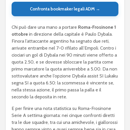
Confronta bookmaker legali ADM →
Chi può dare una mano a portare
Roma-Frosinone 1
ottobre
in direzione della capitale è Paulo Dybala.
Finora l’attaccante argentino ha segnato due reti,
arrivate entrambe nel 7-0 rifilato all’Empoli. Contro i
ciociari un gol di Dybala nei 90 minuti viene offerto a
quota 2.50, e se dovesse sbloccare la partita come
primo marcatore la quota arriverebbe a 5.00. Da non
sottovalutare anche l’opzione Dybala assist SI Lukaku
segna SI a quota 6.50: la scommessa è vincente se,
nella stessa azione, il primo passa la palla e il
secondo la deposita in rete.
E per finire una nota statistica su Roma-Frosinone
Serie A settima giornata: nei cinque confronti diretti
tra le due squadre, tra cui una amichevole, i giallorossi
hanno sempre vinto e quasi sempre bene sia in casa