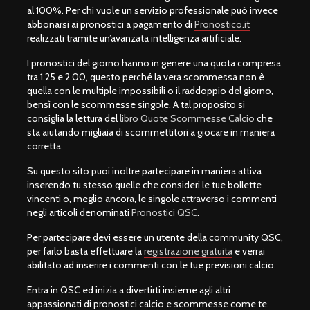
al 100%. Per chi vuole un servizio professionale può invece
abbonarsi ai pronostici a pagamento di
Pronostico.it
realizzati tramite un’avanzata intelligenza artificiale.
I pronostici del giorno hanno in genere una quota compresa
tra 1.25 e 2.00, questo perché la vera scommessa non è
quella con le multiple impossibili o il raddoppio del giorno,
bensì con le scommesse singole. A tal proposito si
consiglia la lettura del
libro Quote Scommesse Calcio
che
sta aiutando migliaia di scommettitori a giocare in maniera
corretta.
Su questo sito puoi inoltre partecipare in maniera attiva
inserendo tu stesso quelle che consideri le tue bollette
vincenti o, meglio ancora, le singole attraverso i commenti
negli articoli denominati
Pronostici QSC
.
Per partecipare devi essere un utente della community QSC,
per farlo basta effettuare la
registrazione gratuita
e verrai
abilitato ad inserire i commenti con le tue previsioni calcio.
Entra in QSC ed inizia a divertirti insieme agli altri
appassionati di pronostici calcio e scommesse come te.