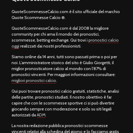
QuoteScommesseCalcio.com è il sito ufficiale del marchio
Quote Scommesse Calcio ®.
QuoteScommesseCalcio.com è dal 2008 la migliore
community per chi ama il mondo dei pronostici,
scommesse, betting exchange. Qui trovi i
pronostici calcio
oggi
realizzati dai nostri professionisti.
Siamo online da 14 anni, tutti sono passati prima o poi per
noi. L’amministratore storico del sito è Giulio Giorgetti, il
miglior pronosticatore calcio al mondo con l’87% di
pronostici vincenti. Per maggiori informazioni consultare:
migliori pronostici calcio
.
Qui puoi trovare pronostici calcio gratuiti, statistiche, analisi
delle partite, pronostici studiati. Il nostro obiettivo è far
capire che con le scommesse sportive ci si può divertire
giocando sempre con moderazione e solo su siti legali
autorizzati da
ADM
.
La nostra redazione pubblica pronostici scommesse
vincenti relativi alla schedina del giorno e lo facciamo gratis