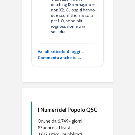
dutching 1X immagino e
non X2. Gli ospiti hanno
due sconfitte, ma solo
per 1-0, sono più
rognosi, non è una
squadra…
Vai all’articolo di oggi →
Commenta anche tu →
I Numeri del Popolo QSC
Online da 6.749+ giorni
19 anni di attività
3.817 articoli pubblicati