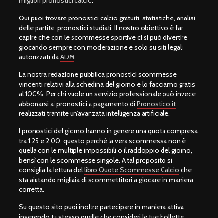
migliori pronostici calcio
.
Qui puoi trovare pronostici calcio gratuiti, statistiche, analisi
delle partite, pronostici studiati. Il nostro obiettivo è far
capire che con le scommesse sportive ci si può divertire
giocando sempre con moderazione e solo su siti legali
autorizzati da
ADM
.
La nostra redazione pubblica pronostici scommesse
vincenti relativi alla schedina del giorno e lo facciamo gratis
al 100%. Per chi vuole un servizio professionale può invece
abbonarsi ai pronostici a pagamento di
Pronostico.it
realizzati tramite un’avanzata intelligenza artificiale.
I pronostici del giorno hanno in genere una quota compresa
tra 1.25 e 2.00, questo perché la vera scommessa non è
quella con le multiple impossibili o il raddoppio del giorno,
bensì con le scommesse singole. A tal proposito si
consiglia la lettura del
libro Quote Scommesse Calcio
che
sta aiutando migliaia di scommettitori a giocare in maniera
corretta.
Su questo sito puoi inoltre partecipare in maniera attiva
inserendo tu stesso quelle che consideri le tue bollette