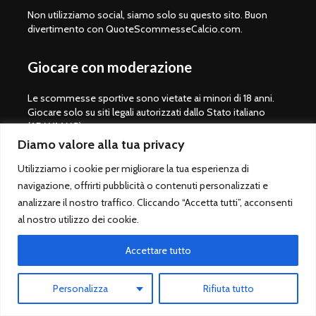
Non utilizziamo social, siamo solo su questo sito. Buon
divertimento con QuoteScommesseCalcio.com.
Giocare con moderazione
Le scommesse sportive sono vietate ai minori di 18 anni.
Giocare solo su siti legali autorizzati dallo Stato italiano
(ADM/AAMS).
Lista bookmaker scommesse legali
Diamo valore alla tua privacy
Betting Exchange ®
Utilizziamo i cookie per migliorare la tua esperienza di
navigazione, offrirti pubblicità o contenuti personalizzati e
Pronostico.it
analizzare il nostro traffico. Cliccando “Accetta tutti”, acconsenti
Pronostico.it PREMIUM
al nostro utilizzo dei cookie.
Accettare tutto
Copyright © 2008-2026.
Quote Scommesse Calcio
Sito Ufficiale -
Personalizza
Rifiuta tutto
Un progetto di
Giulio Giorgetti
. Quote Scommesse Calcio ® è un
marchio registrato.