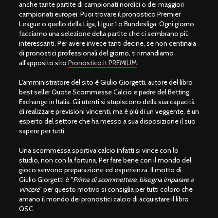
anche tante partite di campionati nordici o dei maggiori
campionati europei. Puoi trovare il pronostico Premier
League o quello della Liga, Ligue 1 o Bundesliga. Ogni giorno
facciamo una selezione della partite che ci sembrano più
interessanti. Per avere invece tanti decine, se non centinaia
di pronostici professionali del giorno, ti rimandiamo
all'apposito sito
Pronostico.it PREMIUM
.
L'amministratore del sito è Giulio Giorgetti, autore del libro
best seller Quote Scommesse Calcio e padre del Betting
Exchange in Italia. Gli utenti si stupiscono della sua capacità
di realizzare previsioni vincenti, ma è più di un veggente, è un
esperto del settore che ha messo a sua disposizione il suo
sapere per tutti.
Una scommessa sportiva calcio infatti si vince con lo
studio, non con la fortuna. Per fare bene con il mondo del
gioco servono preparazione ed esperienza. Il motto di
Giulio Giorgetti è "
Prima di scommettere, bisogna imparare a
vincere
" per questo motivo si consiglia per tutti coloro che
amano il mondo dei pronostici calcio di acquistare il libro
QSC.