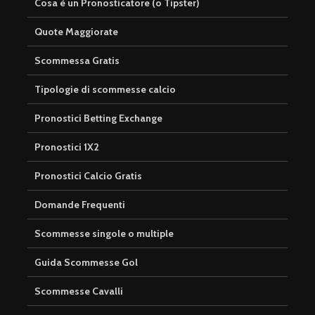
Cosa è un Pronosticatore (o Tipster)
Quote Maggiorate
Scommessa Gratis
Tipologie di scommesse calcio
Pronostici Betting Exchange
Pronostici 1X2
Pronostici Calcio Gratis
Domande Frequenti
Scommesse singole o multiple
Guida Scommesse Gol
Scommesse Cavalli