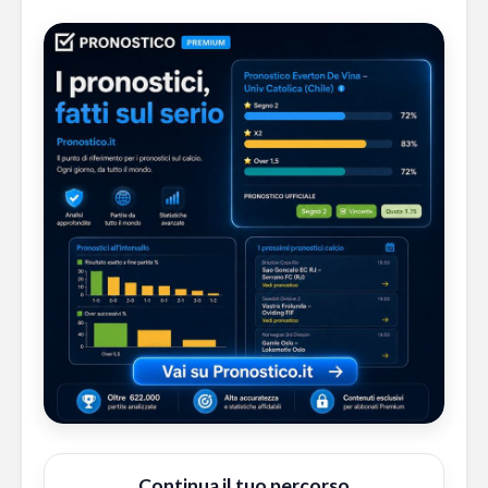
Continua il tuo percorso