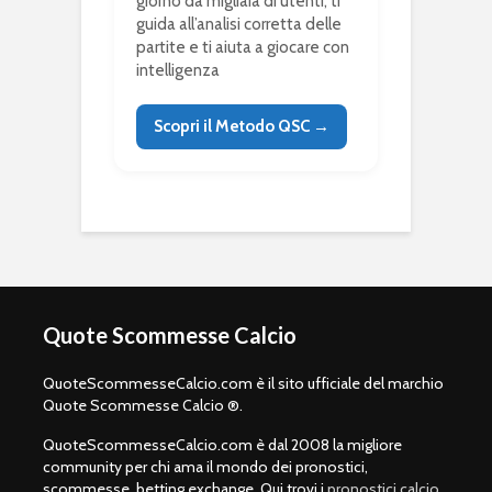
giorno da migliaia di utenti, ti
guida all’analisi corretta delle
partite e ti aiuta a giocare con
intelligenza
Scopri il Metodo QSC →
Quote Scommesse Calcio
QuoteScommesseCalcio.com è il sito ufficiale del marchio
Quote Scommesse Calcio ®.
QuoteScommesseCalcio.com è dal 2008 la migliore
community per chi ama il mondo dei pronostici,
scommesse, betting exchange. Qui trovi i
pronostici calcio