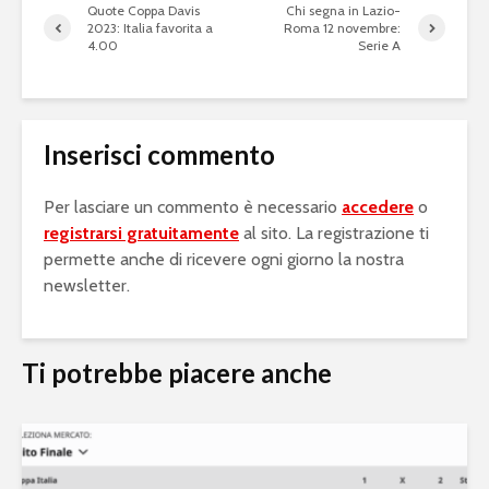
Quote Coppa Davis
Chi segna in Lazio-
2023: Italia favorita a
Roma 12 novembre:
4.00
Serie A
Inserisci commento
Per lasciare un commento è necessario
accedere
o
registrarsi gratuitamente
al sito. La registrazione ti
permette anche di ricevere ogni giorno la nostra
newsletter.
Ti potrebbe piacere anche