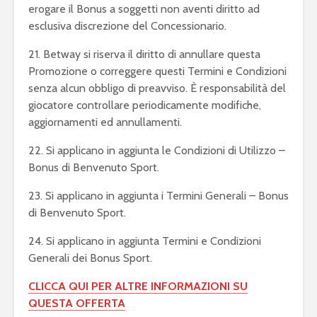
erogare il Bonus a soggetti non aventi diritto ad
esclusiva discrezione del Concessionario.
21. Betway si riserva il diritto di annullare questa
Promozione o correggere questi Termini e Condizioni
senza alcun obbligo di preavviso. È responsabilità del
giocatore controllare periodicamente modifiche,
aggiornamenti ed annullamenti.
22. Si applicano in aggiunta le Condizioni di Utilizzo –
Bonus di Benvenuto Sport.
23. Si applicano in aggiunta i Termini Generali – Bonus
di Benvenuto Sport.
24. Si applicano in aggiunta Termini e Condizioni
Generali dei Bonus Sport.
CLICCA QUI PER ALTRE INFORMAZIONI SU
QUESTA OFFERTA