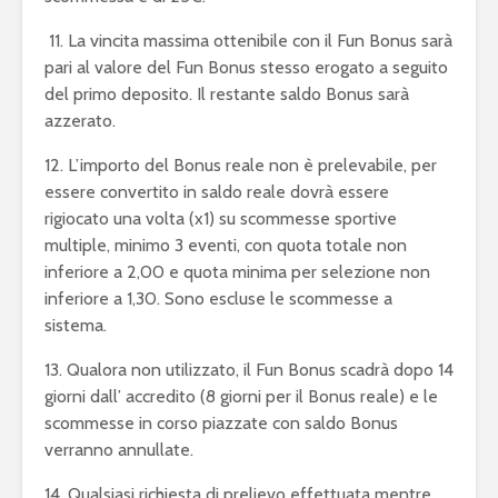
11. La vincita massima ottenibile con il Fun Bonus sarà
pari al valore del Fun Bonus stesso erogato a seguito
del primo deposito. Il restante saldo Bonus sarà
azzerato.
12. L’importo del Bonus reale non è prelevabile, per
essere convertito in saldo reale dovrà essere
rigiocato una volta (x1) su scommesse sportive
multiple, minimo 3 eventi, con quota totale non
inferiore a 2,00 e quota minima per selezione non
inferiore a 1,30. Sono escluse le scommesse a
sistema.
13. Qualora non utilizzato, il Fun Bonus scadrà dopo 14
giorni dall’ accredito (8 giorni per il Bonus reale) e le
scommesse in corso piazzate con saldo Bonus
verranno annullate.
14. Qualsiasi richiesta di prelievo effettuata mentre