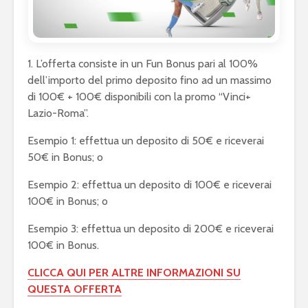
1. L’offerta consiste in un Fun Bonus pari al 100%
dell’importo del primo deposito fino ad un massimo
di 100€ + 100€ disponibili con la promo “Vinci+
Lazio-Roma”.
Esempio 1: effettua un deposito di 50€ e riceverai
50€ in Bonus; o
Esempio 2: effettua un deposito di 100€ e riceverai
100€ in Bonus; o
Esempio 3: effettua un deposito di 200€ e riceverai
100€ in Bonus.
CLICCA QUI PER ALTRE INFORMAZIONI SU
QUESTA OFFERTA