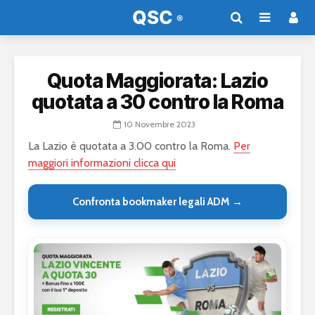
Quota Maggiorata: Lazio
quotata a 30 contro la Roma
10 Novembre 2023
La Lazio è quotata a 3.00 contro la Roma.
Per
maggiori informazioni clicca qui
Confronta bookmaker legali ADM →