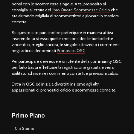
bensì con le scommesse singole. A tal proposito si
consiglia la lettura del
libro Quote Scommesse Calcio
che
sta aiutando migliaia di scommettitori a giocare in maniera
corretta.
Su questo sito puoi inoltre partecipare in maniera attiva
inserendo tu stesso quelle che consideri le tue bollette
vincenti o, meglio ancora, le singole attraverso i commenti
negli articoli denominati
Pronostici QSC
.
Per partecipare devi essere un utente della community QSC,
per farlo basta effettuare la
registrazione gratuita
e verrai
abilitato ad inserire i commenti con le tue previsioni calcio.
Entra in QSC ed inizia a divertirti insieme agli altri
appassionati di pronostici calcio e scommesse come te.
Primo Piano
Chi Siamo