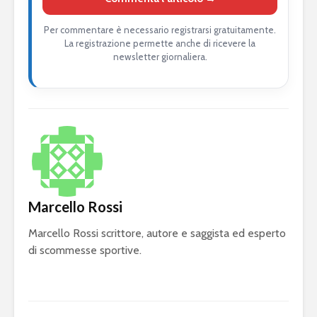
Per commentare è necessario registrarsi gratuitamente.
La registrazione permette anche di ricevere la
newsletter giornaliera.
Marcello Rossi
Marcello Rossi scrittore, autore e saggista ed esperto
di scommesse sportive.