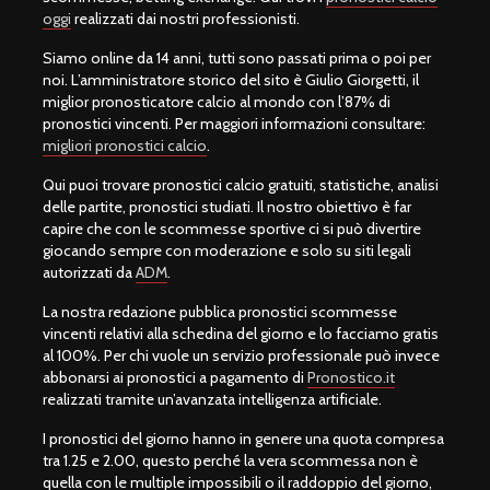
oggi
realizzati dai nostri professionisti.
Siamo online da 14 anni, tutti sono passati prima o poi per
noi. L’amministratore storico del sito è Giulio Giorgetti, il
miglior pronosticatore calcio al mondo con l’87% di
pronostici vincenti. Per maggiori informazioni consultare:
migliori pronostici calcio
.
Qui puoi trovare pronostici calcio gratuiti, statistiche, analisi
delle partite, pronostici studiati. Il nostro obiettivo è far
capire che con le scommesse sportive ci si può divertire
giocando sempre con moderazione e solo su siti legali
autorizzati da
ADM
.
La nostra redazione pubblica pronostici scommesse
vincenti relativi alla schedina del giorno e lo facciamo gratis
al 100%. Per chi vuole un servizio professionale può invece
abbonarsi ai pronostici a pagamento di
Pronostico.it
realizzati tramite un’avanzata intelligenza artificiale.
I pronostici del giorno hanno in genere una quota compresa
tra 1.25 e 2.00, questo perché la vera scommessa non è
quella con le multiple impossibili o il raddoppio del giorno,