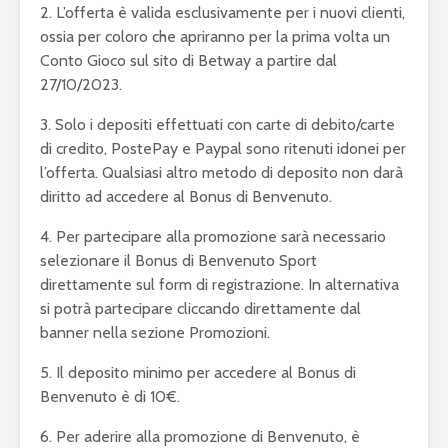
2. L’offerta è valida esclusivamente per i nuovi clienti,
ossia per coloro che apriranno per la prima volta un
Conto Gioco sul sito di Betway a partire dal
27/10/2023.
3. Solo i depositi effettuati con carte di debito/carte
di credito, PostePay e Paypal sono ritenuti idonei per
l’offerta. Qualsiasi altro metodo di deposito non darà
diritto ad accedere al Bonus di Benvenuto.
4. Per partecipare alla promozione sarà necessario
selezionare il Bonus di Benvenuto Sport
direttamente sul form di registrazione. In alternativa
si potrà partecipare cliccando direttamente dal
banner nella sezione Promozioni.
5. Il deposito minimo per accedere al Bonus di
Benvenuto è di 10€.
6. Per aderire alla promozione di Benvenuto, è