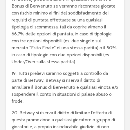
Bonus di Benvenuto se verranno riscontrate giocate
con rischio minimo ai fini del soddisfacimento dei
requisiti di puntata effettuate su una qualsiasi
tipologia di scommessa, tali da coprire almeno il
66,7% delle opzioni di puntata, in caso di tipologie
con tre opzioni disponibili (es. due singole sul
mercato “Esito Finale” di una stessa partita) o il 50%,
in caso di tipologie con due opzioni disponibili (es.
Under/Over sulla stessa partita).
19. Tutti i prelievi saranno soggetti a controllo da
parte di Betway. Betway si riserva il diritto di
annullare il Bonus di Benvenuto e qualsiasi vincita e/o
sospendere il conto in situazioni di palese abuso o
frode.
20. Betway si riserva il diritto di limitare l’offerta di
questa promozione a qualsiasi giocatore o gruppo di
giocatori e, a proprio insindacabile giudizio, di non