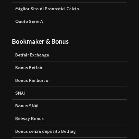
Miglior Sito di Pronostici Calcio
Quote Serie A
Bookmaker & Bonus
Betfair Exchange
Bonus Betfair
Bonus Rimborso
SNAI
Bonus SNAI
Betway Bonus
Bonus senza deposito Betflag