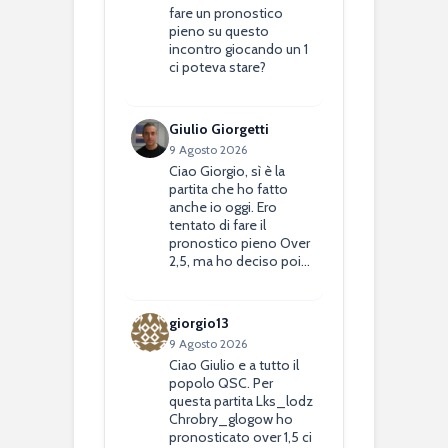
fare un pronostico
pieno su questo
incontro giocando un 1
ci poteva stare?
Giulio Giorgetti
9 Agosto 2026
Ciao Giorgio, sì è la
partita che ho fatto
anche io oggi. Ero
tentato di fare il
pronostico pieno Over
2,5, ma ho deciso poi…
giorgio13
9 Agosto 2026
Ciao Giulio e a tutto il
popolo QSC. Per
questa partita Lks_lodz
Chrobry_glogow ho
pronosticato over 1,5 ci