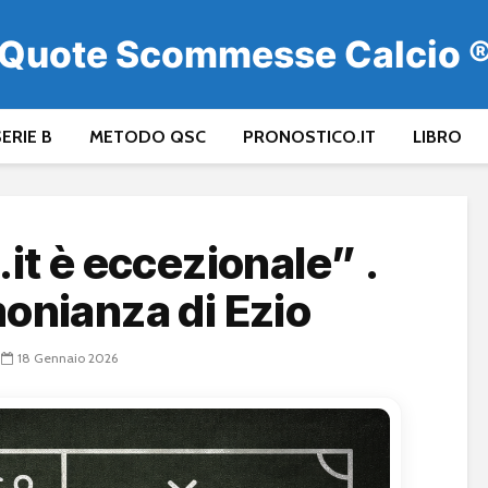
Quote Scommesse Calcio 
ERIE B
METODO QSC
PRONOSTICO.IT
LIBRO
it è eccezionale” .
monianza di Ezio
18 Gennaio 2026