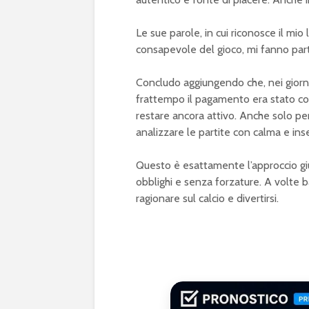
Le sue parole, in cui riconosce il mio 
consapevole del gioco, mi fanno par
Concludo aggiungendo che, nei giorni 
frattempo il pagamento era stato co
restare ancora attivo. Anche solo pe
analizzare le partite con calma e ins
Questo è esattamente l’approccio gius
obblighi e senza forzature. A volte b
ragionare sul calcio e divertirsi.