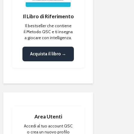
Il Libro di Riferimento
Il bestseller che contiene
il Metodo QSC e ti insegna
a giocare con intelligenza.
Acquista il libro →
Area Utenti
Accedi al tuo account QSC
o crea un nuovo profilo