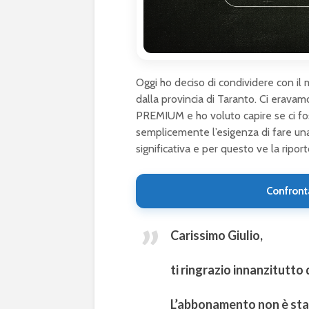
Oggi ho deciso di condividere con il
dalla provincia di Taranto. Ci eravam
PREMIUM e ho voluto capire se ci f
semplicemente l’esigenza di fare una
significativa e per questo ve la riport
Confront
Carissimo Giulio,
ti ringrazio innanzitutto
L’abbonamento non è sta