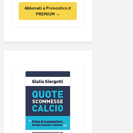
Abbonati a Pronostico.it
PREMIUM →