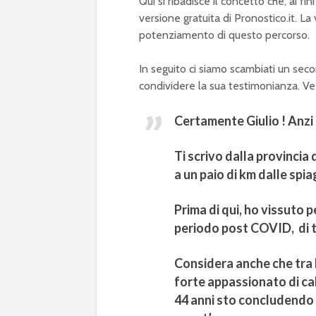
Qui si ribadisce il concetto che, ai fi
versione gratuita di Pronostico.it.
potenziamento di questo percorso.
In seguito ci siamo scambiati un se
condividere la sua testimonianza. Ve l
Certamente Giulio ! Anzi
Ti scrivo dalla provincia 
a un paio di km dalle spia
Prima di qui, ho vissuto p
periodo post COVID, di tr
Considera anche che tra l
forte appassionato di cal
44 anni sto concludendo 