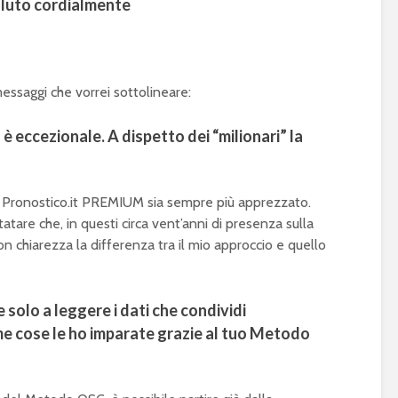
saluto cordialmente
messaggi che vorrei sottolineare:
 eccezionale. A dispetto dei “milionari” la
 Pronostico.it PREMIUM sia sempre più apprezzato.
tare che, in questi circa vent’anni di presenza sulla
n chiarezza la differenza tra il mio approccio e quello
solo a leggere i dati che condividi
e cose le ho imparate grazie al tuo Metodo