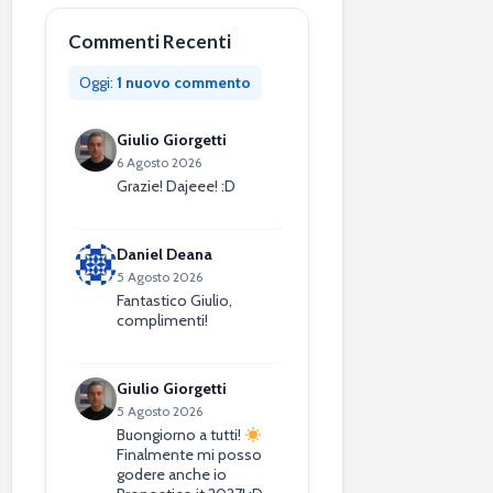
Commenti Recenti
Oggi:
1 nuovo commento
Giulio Giorgetti
6 Agosto 2026
Grazie! Dajeee! :D
Daniel Deana
5 Agosto 2026
Fantastico Giulio,
complimenti!
Giulio Giorgetti
5 Agosto 2026
Buongiorno a tutti!
Finalmente mi posso
godere anche io