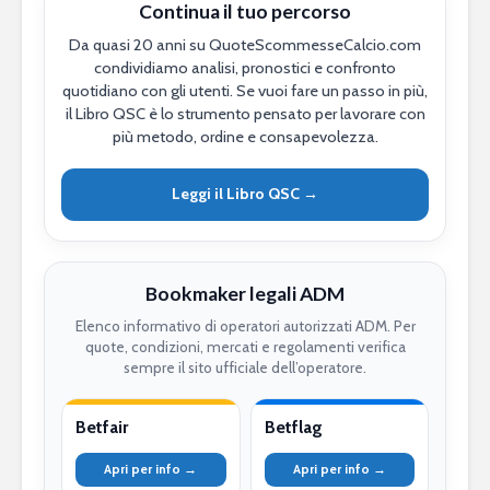
Continua il tuo percorso
Da quasi 20 anni su QuoteScommesseCalcio.com
condividiamo analisi, pronostici e confronto
quotidiano con gli utenti. Se vuoi fare un passo in più,
il Libro QSC è lo strumento pensato per lavorare con
più metodo, ordine e consapevolezza.
Leggi il Libro QSC →
Bookmaker legali ADM
Elenco informativo di operatori autorizzati ADM. Per
quote, condizioni, mercati e regolamenti verifica
sempre il sito ufficiale dell’operatore.
Betfair
Betflag
Apri per info →
Apri per info →