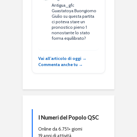
Antigua_gfc
Guastatoya Buongiorno
Giulio su questa partita
ci poteva stare un
pronostico pieno 1
nonostante lo stato
forma equilibrato?
Vai all’articolo di oggi →
Commenta anche tu →
I Numeri del Popolo QSC
Online da 6.751+ giorni
19 anni di attività