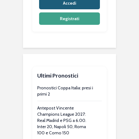
Accedi
Registrati
Ultimi Pronostici
Pronostici Coppa Italia: presi i
primi 2
Antepost Vincente
Champions League 2027:
Real Madrid e PSG a 6.00.
Inter 20, Napoli 50, Roma
100 e Como 150