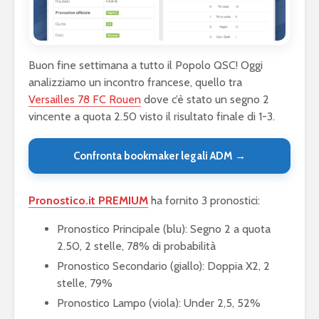
Buon fine settimana a tutto il Popolo QSC! Oggi
analizziamo un incontro francese, quello tra
Versailles 78 FC Rouen
dove c’è stato un segno 2
vincente a quota 2.50 visto il risultato finale di 1-3.
Confronta bookmaker legali ADM →
Pronostico.it PREMIUM
ha fornito 3 pronostici:
Pronostico Principale (blu): Segno 2 a quota
2.50, 2 stelle, 78% di probabilità
Pronostico Secondario (giallo): Doppia X2, 2
stelle, 79%
Pronostico Lampo (viola): Under 2,5, 52%