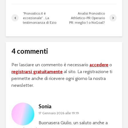
“Pronostico.it è
Analisi Pronostico
eccezionale” . La
Athletico-PR Operario
testimonianza di Ezio
PR: meglio 1 o NoGoal?
4 commenti
Per lasciare un commento è necessario
accedere
o
registrarsi gratuitamente
al sito. La registrazione ti
permette anche di ricevere ogni giorno la nostra
newsletter.
Sonia
17 Gennaio 2026 alle 19:19
Buonasera Giulio, un saluto anche a