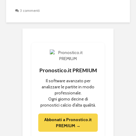
3 commenti
Pronostico.it PREMIUM
Il software avanzato per
analizzare le partite in modo
professionale.
Ogni giorno decine di
pronostici calcio d'alta qualità.
Abbonati a Pronostico.it
PREMIUM →