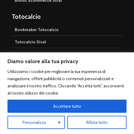
Bonus Scommesse Sisal
Totocalcio
Bookmaker Totocalcio
Totocalcio Sisal
Jackpot Totocalcio
Diamo valore alla tua privacy
Pronostici Totocalcio
Utilizziamo i cookie per migliorare la tua esperienza di
navigazione, offrirti pubblicità o contenuti personalizzati e
Prossima Schedina Totocalcio
analizzare il nostro traffico. Cliccando “Accetta tutti”, acconsenti
Risultati Totocalcio
al nostro utilizzo dei cookie.
Accettare tutto
Casinò
Casinò Online
Personalizza
Rifiuta tutto
Roulette Guida