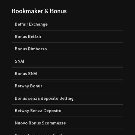
Bookmaker & Bonus
Betfair Exchange
Bonus Betfair
Bonus Rimborso
SNAI
Bonus SNAI
Betway Bonus
Bonus senza deposito Betflag
Betway Senza Deposito
Nuovo Bonus Scommesse