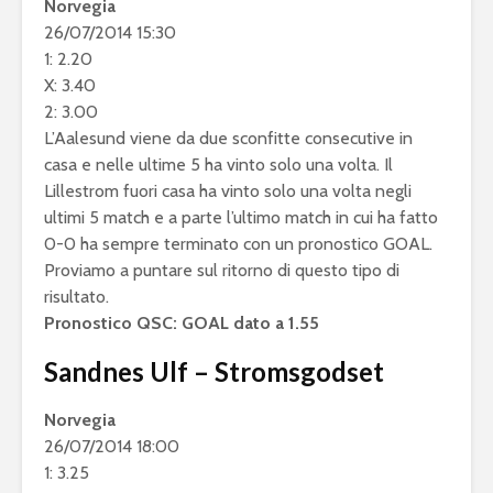
Norvegia
26/07/2014 15:30
1: 2.20
X: 3.40
2: 3.00
L’Aalesund viene da due sconfitte consecutive in
casa e nelle ultime 5 ha vinto solo una volta. Il
Lillestrom fuori casa ha vinto solo una volta negli
ultimi 5 match e a parte l’ultimo match in cui ha fatto
0-0 ha sempre terminato con un pronostico GOAL.
Proviamo a puntare sul ritorno di questo tipo di
risultato.
Pronostico QSC: GOAL dato a 1.55
Sandnes Ulf – Stromsgodset
Norvegia
26/07/2014 18:00
1: 3.25