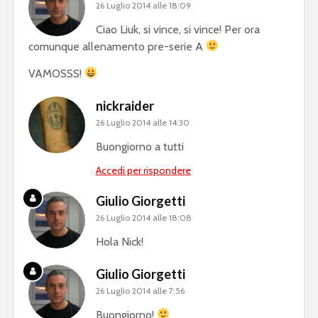
26 Luglio 2014 alle 18:09
Ciao Liuk, si vince, si vince! Per ora
comunque allenamento pre-serie A
VAMOSSS!
nickraider
26 Luglio 2014 alle 14:30
Buongiorno a tutti
Accedi per rispondere
Giulio Giorgetti
26 Luglio 2014 alle 18:08
Hola Nick!
Giulio Giorgetti
26 Luglio 2014 alle 7:56
Buongiorno!