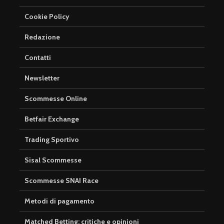
Cookie Policy
Redazione
Contatti
Newsletter
Scommesse Online
Betfair Exchange
Trading Sportivo
Sisal Scommesse
Scommesse SNAI Race
Metodi di pagamento
Matched Betting: critiche e opinioni