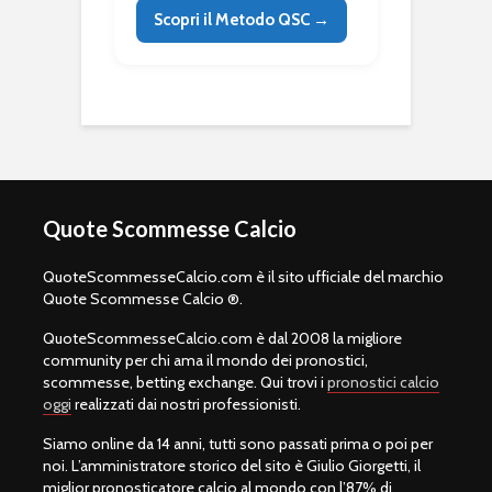
Scopri il Metodo QSC →
Quote Scommesse Calcio
QuoteScommesseCalcio.com è il sito ufficiale del marchio
Quote Scommesse Calcio ®.
QuoteScommesseCalcio.com è dal 2008 la migliore
community per chi ama il mondo dei pronostici,
scommesse, betting exchange. Qui trovi i
pronostici calcio
oggi
realizzati dai nostri professionisti.
Siamo online da 14 anni, tutti sono passati prima o poi per
noi. L’amministratore storico del sito è Giulio Giorgetti, il
miglior pronosticatore calcio al mondo con l’87% di