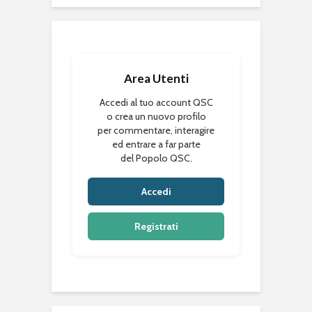
Area Utenti
Accedi al tuo account QSC
o crea un nuovo profilo
per commentare, interagire
ed entrare a far parte
del Popolo QSC.
Accedi
Registrati