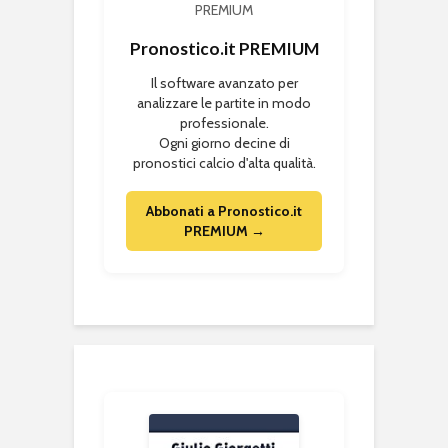
Pronostico.it PREMIUM
Il software avanzato per
analizzare le partite in modo
professionale.
Ogni giorno decine di
pronostici calcio d'alta qualità.
Abbonati a Pronostico.it
PREMIUM →