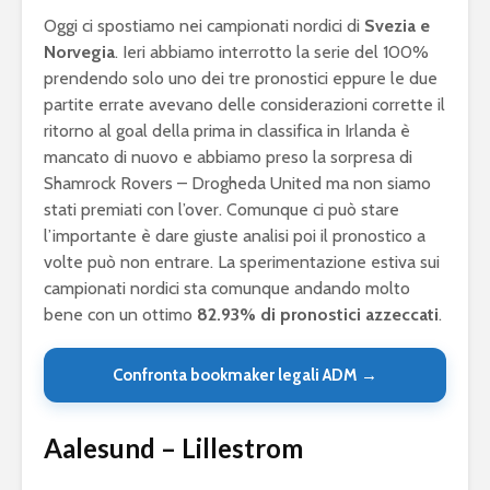
Oggi ci spostiamo nei campionati nordici di
Svezia e
Norvegia
. Ieri abbiamo interrotto la serie del 100%
prendendo solo uno dei tre pronostici eppure le due
partite errate avevano delle considerazioni corrette il
ritorno al goal della prima in classifica in Irlanda è
mancato di nuovo e abbiamo preso la sorpresa di
Shamrock Rovers – Drogheda United ma non siamo
stati premiati con l’over. Comunque ci può stare
l’importante è dare giuste analisi poi il pronostico a
volte può non entrare. La sperimentazione estiva sui
campionati nordici sta comunque andando molto
bene con un ottimo
82.93% di pronostici azzeccati
.
Confronta bookmaker legali ADM →
Aalesund – Lillestrom