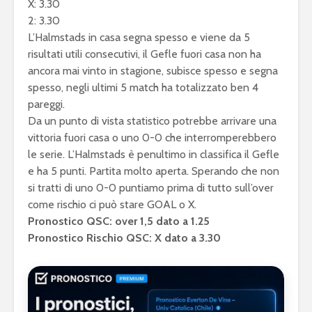
X: 3.30
2: 3.30
L’Halmstads in casa segna spesso e viene da 5
risultati utili consecutivi, il Gefle fuori casa non ha
ancora mai vinto in stagione, subisce spesso e segna
spesso, negli ultimi 5 match ha totalizzato ben 4
pareggi.
Da un punto di vista statistico potrebbe arrivare una
vittoria fuori casa o uno 0-0 che interromperebbero
le serie. L’Halmstads è penultimo in classifica il Gefle
e ha 5 punti. Partita molto aperta. Sperando che non
si tratti di uno 0-0 puntiamo prima di tutto sull’over
come rischio ci può stare GOAL o X.
Pronostico QSC: over 1,5 dato a 1.25
Pronostico Rischio QSC: X dato a 3.30