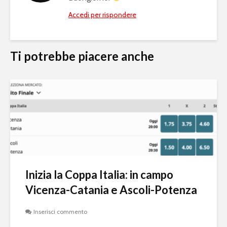
Accedi per rispondere
Ti potrebbe piacere anche
Inizia la Coppa Italia: in campo
Vicenza-Catania e Ascoli-Potenza
Inserisci commento