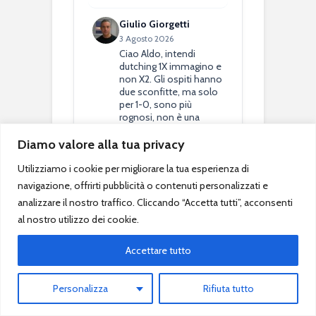
Giulio Giorgetti
3 Agosto 2026
Ciao Aldo, intendi
dutching 1X immagino e
non X2. Gli ospiti hanno
due sconfitte, ma solo
per 1-0, sono più
rognosi, non è una
squadra…
Diamo valore alla tua privacy
Utilizziamo i cookie per migliorare la tua esperienza di
Vai all’articolo di oggi →
navigazione, offrirti pubblicità o contenuti personalizzati e
Commenta anche tu →
analizzare il nostro traffico. Cliccando “Accetta tutti”, acconsenti
al nostro utilizzo dei cookie.
Accettare tutto
Personalizza
Rifiuta tutto
I Numeri del Popolo QSC