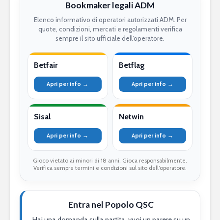
Bookmaker legali ADM
Elenco informativo di operatori autorizzati ADM. Per
quote, condizioni, mercati e regolamenti verifica
sempre il sito ufficiale dell’operatore.
Betfair
Betflag
Apri per info →
Apri per info →
Sisal
Netwin
Apri per info →
Apri per info →
Gioco vietato ai minori di 18 anni. Gioca responsabilmente.
Verifica sempre termini e condizioni sul sito dell’operatore.
Entra nel Popolo QSC
Hai una domanda sulla partita, vuoi un parere su un