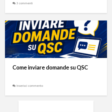
3 commenti
Come inviare domande su QSC
Inserisci commento