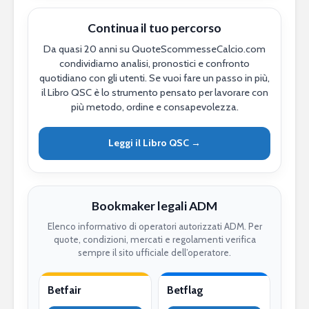
Continua il tuo percorso
Da quasi 20 anni su QuoteScommesseCalcio.com
condividiamo analisi, pronostici e confronto
quotidiano con gli utenti. Se vuoi fare un passo in più,
il Libro QSC è lo strumento pensato per lavorare con
più metodo, ordine e consapevolezza.
Leggi il Libro QSC →
Bookmaker legali ADM
Elenco informativo di operatori autorizzati ADM. Per
quote, condizioni, mercati e regolamenti verifica
sempre il sito ufficiale dell’operatore.
Betfair
Betflag