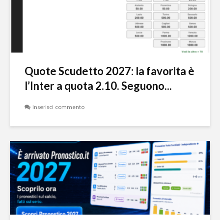
Quote Scudetto 2027: la favorita è
l’Inter a quota 2.10. Seguono...
Inserisci commento