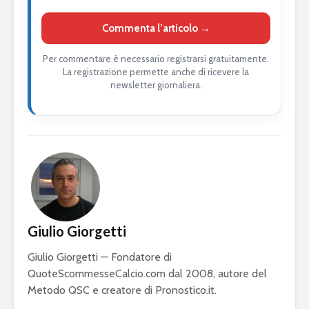
Commenta l’articolo →
Per commentare è necessario registrarsi gratuitamente.
La registrazione permette anche di ricevere la
newsletter giornaliera.
Giulio Giorgetti
Giulio Giorgetti — Fondatore di
QuoteScommesseCalcio.com dal 2008, autore del
Metodo QSC e creatore di Pronostico.it.