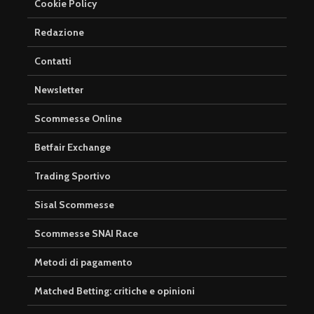
Cookie Policy
Redazione
Contatti
Newsletter
Scommesse Online
Betfair Exchange
Trading Sportivo
Sisal Scommesse
Scommesse SNAI Race
Metodi di pagamento
Matched Betting: critiche e opinioni