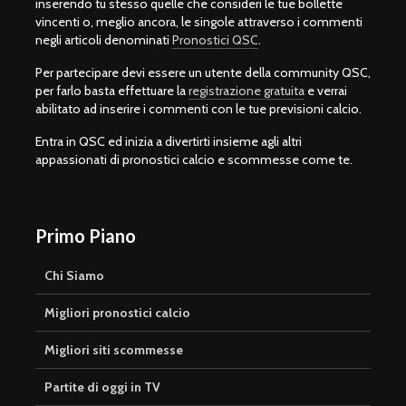
inserendo tu stesso quelle che consideri le tue bollette
vincenti o, meglio ancora, le singole attraverso i commenti
negli articoli denominati
Pronostici QSC
.
Per partecipare devi essere un utente della community QSC,
per farlo basta effettuare la
registrazione gratuita
e verrai
abilitato ad inserire i commenti con le tue previsioni calcio.
Entra in QSC ed inizia a divertirti insieme agli altri
appassionati di pronostici calcio e scommesse come te.
Primo Piano
Chi Siamo
Migliori pronostici calcio
Migliori siti scommesse
Partite di oggi in TV