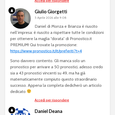
Accedi per rispondere
Giulio Giorgetti
5 Aprile 2026 alle 9:08
Daniel di Monza e Brianza è riuscito
nell’impresa: è riuscito a rispettare tutte le condizioni
per ottenere la maglia “dorata” di Pronostico.it
PREMIUM! Qui trovate la promozione:
https://www.pronostico.it/it/preferiti?t=4
Sono davvero contento. Gli manca solo un
pronostico per arrivare a 50 pronostici, adesso credo
sia a 43 pronostici vincenti su 49, ma ha già
matematicamente compiuto questo straordinario
successo. Appena la completa dedicherò un articolo
dedicato
Accedi per rispondere
Daniel Deana