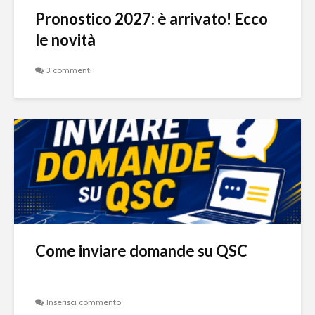
Pronostico 2027: è arrivato! Ecco
le novità
3 commenti
Come inviare domande su QSC
Inserisci commento