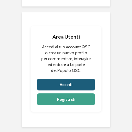
Area Utenti
Accedi al tuo account QSC
o crea un nuovo profilo
per commentare, interagire
ed entrare a far parte
del Popolo QSC.
Accedi
Registrati