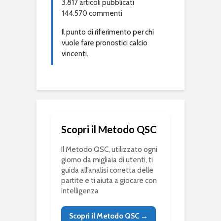
3.817 articoli pubblicati
144.570 commenti
Il punto di riferimento per chi
vuole fare pronostici calcio
vincenti.
Scopri il Metodo QSC
Il Metodo QSC, utilizzato ogni
giorno da migliaia di utenti, ti
guida all’analisi corretta delle
partite e ti aiuta a giocare con
intelligenza
Scopri il Metodo QSC →