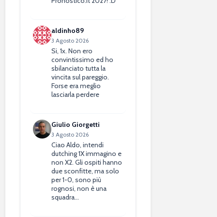
Pronostico.it 2027! :D
aldinho89
3 Agosto 2026
Si, 1x. Non ero
convintissimo ed ho
sbilanciato tutta la
vincita sul pareggio.
Forse era meglio
lasciarla perdere
Giulio Giorgetti
3 Agosto 2026
Ciao Aldo, intendi
dutching 1X immagino e
non X2. Gli ospiti hanno
due sconfitte, ma solo
per 1-0, sono più
rognosi, non è una
squadra…