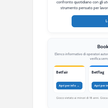
confronto quotidiano con gli ute
strumento pensato per lavor
L
Book
Elenco informativo di operatori auto
verifica semp
Betfair
Betflag
Apri per info →
Apri per 
Gioco vietato ai minori di 18 anni. Gioca