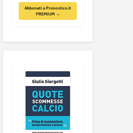
Abbonati a Pronostico.it
PREMIUM →