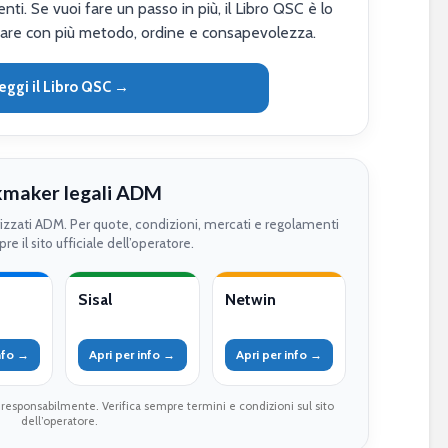
nti. Se vuoi fare un passo in più, il Libro QSC è lo
are con più metodo, ordine e consapevolezza.
eggi il Libro QSC →
maker legali ADM
rizzati ADM. Per quote, condizioni, mercati e regolamenti
re il sito ufficiale dell’operatore.
Sisal
Netwin
info →
Apri per info →
Apri per info →
 responsabilmente. Verifica sempre termini e condizioni sul sito
dell’operatore.