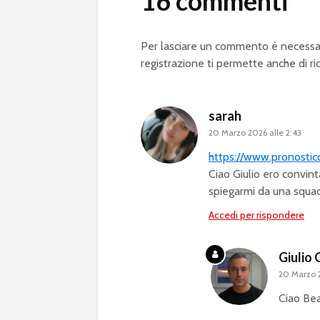
16 commenti
Per lasciare un commento è necessa
registrazione ti permette anche di ri
sarah
20 Marzo 2026 alle 2:43
https://www.pronostico
Ciao Giulio ero convint
spiegarmi da una squadra
Accedi per rispondere
Giulio 
20 Marzo 2
Ciao Bea