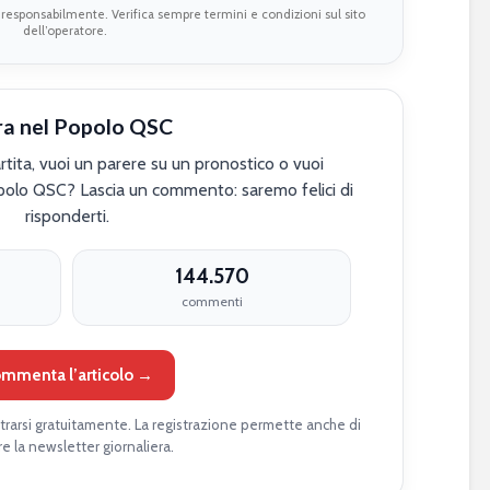
 responsabilmente. Verifica sempre termini e condizioni sul sito
dell’operatore.
ra nel Popolo QSC
tita, vuoi un parere su un pronostico o vuoi
polo QSC? Lascia un commento: saremo felici di
risponderti.
144.570
commenti
mmenta l’articolo →
rarsi gratuitamente. La registrazione permette anche di
re la newsletter giornaliera.