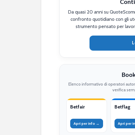
Conti
Da quasi 20 anni su QuoteScomme
confronto quotidiano con gli ute
strumento pensato per lavor
L
Book
Elenco informativo di operatori auto
verifica semp
Betfair
Betflag
Apri per info →
Apri per 