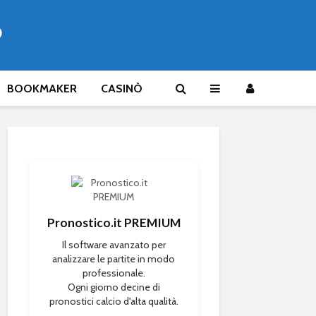
®
BOOKMAKER
CASINÒ
Pronostico.it PREMIUM
Il software avanzato per
analizzare le partite in modo
professionale.
Ogni giorno decine di
pronostici calcio d'alta qualità.