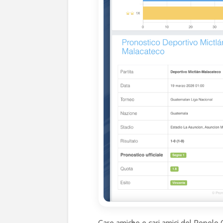
Care amiche e cari amici del Popolo Q