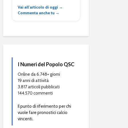
Vai all’articolo di oggi →
Commenta anche tu →
I Numeri del Popolo QSC
Online da 6.748+ giorni
19 anni di attività
3.817 articoli pubblicati
144.570 commenti
Il punto di riferimento per chi
vuole fare pronostici calcio
vincenti.