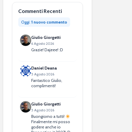
Commenti Recenti
Oggi:
1 nuovo commento
Giulio Giorgetti
6 Agosto 2026
Grazie! Dajeee! :D
Daniel Deana
5 Agosto 2026
Fantastico Giulio,
complimenti!
Giulio Giorgetti
5 Agosto 2026
Buongiorno a tutti!
Finalmente mi posso
godere anche io