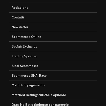
Redazione
Contatti
Newsletter
Scommesse Online
Betfair Exchange
Trading Sportivo
Sisal Scommesse
Scommesse SNAI Race
Metodi di pagamento
Matched Betting: critiche e opinioni
Draw No Bet o rimborso con pareggio