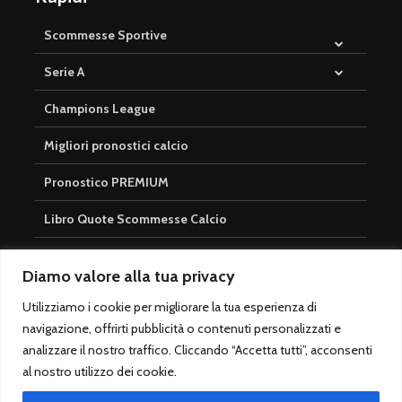
Scommesse Sportive
Serie A
Champions League
Migliori pronostici calcio
Pronostico PREMIUM
Libro Quote Scommesse Calcio
Surebet
Diamo valore alla tua privacy
Cosa sono i Pronostici Aperti?
Utilizziamo i cookie per migliorare la tua esperienza di
navigazione, offrirti pubblicità o contenuti personalizzati e
Cosa sono i Pronostici Calcistici
analizzare il nostro traffico. Cliccando “Accetta tutti”, acconsenti
Pronostici tutto l’anno
al nostro utilizzo dei cookie.