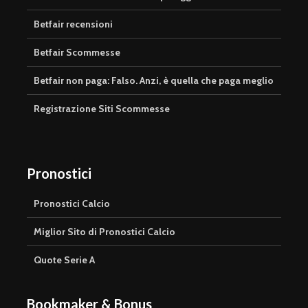
Betfair recensioni
Betfair Scommesse
Betfair non paga: Falso. Anzi, è quella che paga meglio
Registrazione Siti Scommesse
Pronostici
Pronostici Calcio
Miglior Sito di Pronostici Calcio
Quote Serie A
Bookmaker & Bonus