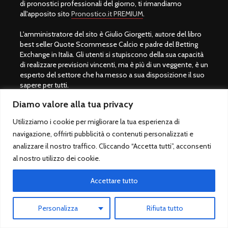
di pronostici professionali del giorno, ti rimandiamo
all'apposito sito
Pronostico.it PREMIUM
.
L'amministratore del sito è Giulio Giorgetti, autore del libro
best seller Quote Scommesse Calcio e padre del Betting
Exchange in Italia. Gli utenti si stupiscono della sua capacità
di realizzare previsioni vincenti, ma è più di un veggente, è un
esperto del settore che ha messo a sua disposizione il suo
sapere per tutti.
Diamo valore alla tua privacy
Una scommessa sportiva calcio infatti si vince con lo
studio, non con la fortuna. Per fare bene con il mondo del
Utilizziamo i cookie per migliorare la tua esperienza di
gioco servono preparazione ed esperienza. Il motto di
navigazione, offrirti pubblicità o contenuti personalizzati e
Giulio Giorgetti è "
Prima di scommettere, bisogna imparare a
analizzare il nostro traffico. Cliccando “Accetta tutti”, acconsenti
vincere
" per questo motivo si consiglia per tutti coloro che
amano il mondo dei pronostici calcio di acquistare il libro
al nostro utilizzo dei cookie.
QSC.
Accettare tutto
Non utilizziamo social, siamo solo su questo sito. Buon
divertimento con QuoteScommesseCalcio.com.
Personalizza
Rifiuta tutto
Giocare con moderazione