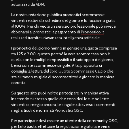
autorizzati da
ADM
.
La nostra redazione pubblica pronostici scommesse
vincenti relativi alla schedina del giorno e lo facciamo gratis
al 100%. Per chi vuole un servizio professionale può invece
abbonarsi ai pronostici a pagamento di
Pronostico.it
realizzati tramite un’avanzata intelligenza artificiale.
I pronostici del giorno hanno in genere una quota compresa
tra 1.25 e 2.00, questo perché la vera scommessa non è
quella con le multiple impossibili o il raddoppio del giorno,
bensì con le scommesse singole. A tal proposito si
consiglia la lettura del
libro Quote Scommesse Calcio
che
sta aiutando migliaia di scommettitori a giocare in maniera
corretta.
Su questo sito puoi inoltre partecipare in maniera attiva
inserendo tu stesso quelle che consideri le tue bollette
vincenti o, meglio ancora, le singole attraverso i commenti
negli articoli denominati
Pronostici QSC
.
Per partecipare devi essere un utente della community QSC,
per farlo basta effettuare la
registrazione gratuita
e verrai