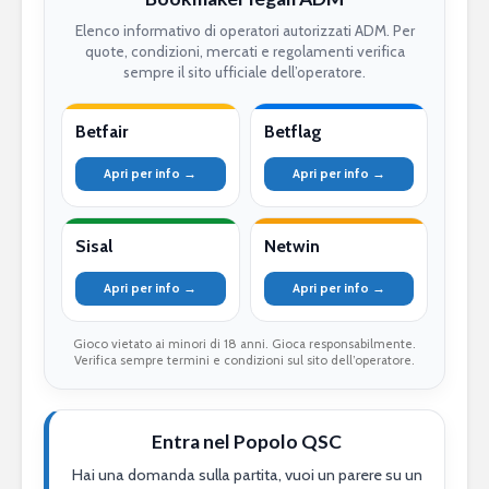
Elenco informativo di operatori autorizzati ADM. Per
quote, condizioni, mercati e regolamenti verifica
sempre il sito ufficiale dell’operatore.
Betfair
Betflag
Apri per info →
Apri per info →
Sisal
Netwin
Apri per info →
Apri per info →
Gioco vietato ai minori di 18 anni. Gioca responsabilmente.
Verifica sempre termini e condizioni sul sito dell’operatore.
Entra nel Popolo QSC
Hai una domanda sulla partita, vuoi un parere su un