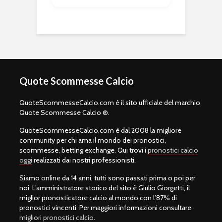
Quote Scommesse Calcio
QuoteScommesseCalcio.com è il sito ufficiale del marchio
Quote Scommesse Calcio ®.
QuoteScommesseCalcio.com è dal 2008 la migliore
community per chi ama il mondo dei pronostici,
scommesse, betting exchange. Qui trovi i
pronostici calcio
oggi
realizzati dai nostri professionisti.
Siamo online da 14 anni, tutti sono passati prima o poi per
noi. L’amministratore storico del sito è Giulio Giorgetti, il
miglior pronosticatore calcio al mondo con l’87% di
pronostici vincenti. Per maggiori informazioni consultare:
migliori pronostici calcio
.