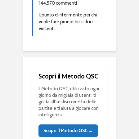
144.570 commenti
Il punto di riferimento per chi
vuole fare pronostici calcio
vincenti.
Scopri il Metodo QSC
Il Metodo QSC, utilizzato ogni
giorno da migliaia di utenti, ti
guida all’analisi corretta delle
partite e ti aiuta a giocare con
intelligenza
Scopri il Metodo QSC →