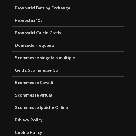
Pronostici Betting Exchange
Pronostici 1X2
Pronostici Calcio Gratis
Domande Frequenti
Scommesse singole o multiple
Guida Scommesse Gol
Scommesse Cavalli
Scommesse virtuali
Scommesse Ippiche Online
Privacy Policy
Cookie Policy