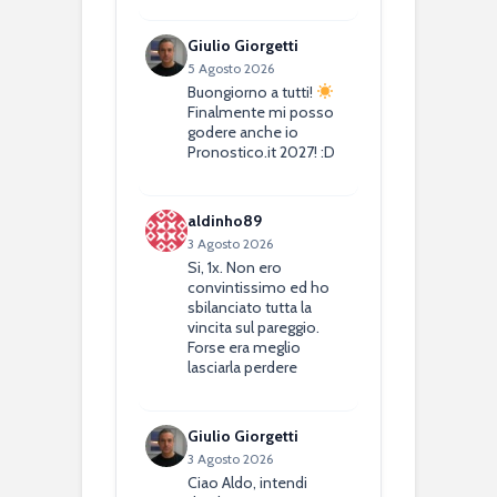
Giulio Giorgetti
5 Agosto 2026
Buongiorno a tutti!
Finalmente mi posso
godere anche io
Pronostico.it 2027! :D
aldinho89
3 Agosto 2026
Si, 1x. Non ero
convintissimo ed ho
sbilanciato tutta la
vincita sul pareggio.
Forse era meglio
lasciarla perdere
Giulio Giorgetti
3 Agosto 2026
Ciao Aldo, intendi