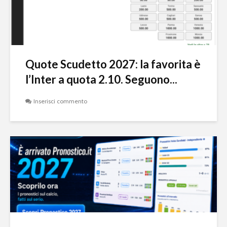
Quote Scudetto 2027: la favorita è
l’Inter a quota 2.10. Seguono...
Inserisci commento