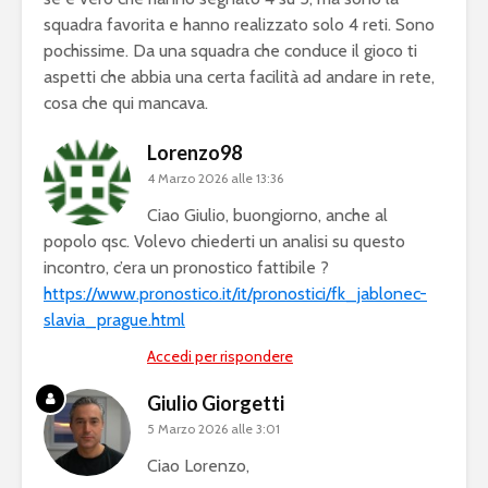
squadra favorita e hanno realizzato solo 4 reti. Sono
pochissime. Da una squadra che conduce il gioco ti
aspetti che abbia una certa facilità ad andare in rete,
cosa che qui mancava.
Lorenzo98
4 Marzo 2026 alle 13:36
Ciao Giulio, buongiorno, anche al
popolo qsc. Volevo chiederti un analisi su questo
incontro, c’era un pronostico fattibile ?
https://www.pronostico.it/it/pronostici/fk_jablonec-
slavia_prague.html
Accedi per rispondere
Giulio Giorgetti
5 Marzo 2026 alle 3:01
Ciao Lorenzo,