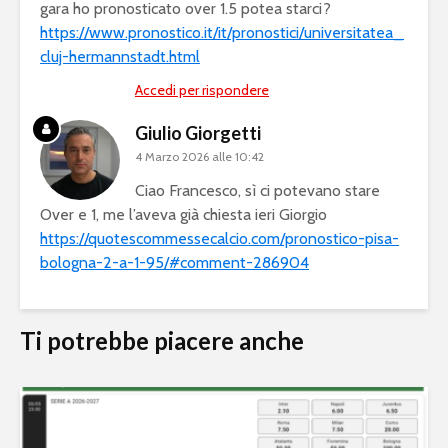
gara ho pronosticato over 1.5 potea starci?
https://www.pronostico.it/it/pronostici/universitatea_
cluj-hermannstadt.html
Accedi per rispondere
Giulio Giorgetti
4 Marzo 2026 alle 10:42
Ciao Francesco, sì ci potevano stare
Over e 1, me l’aveva già chiesta ieri Giorgio
https://quotescommessecalcio.com/pronostico-pisa-
bologna-2-a-1-95/#comment-286904
Ti potrebbe piacere anche