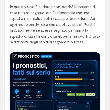
In questo caso è andata bene, perché la squadra di
casa non ha segnato, ma è un’anomalia che una
squadra non realizzi reti in casa per ben 4 turni. Ad
ogni modo perché dico che ci poteva stare? Perché
probabilmente se avesse segnato per prima la
squadra di casa l’incontro sarebbe terminato 1-0 vista
la difficoltà degli ospiti di segnare fuori casa.