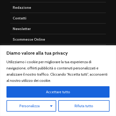
Redazione
Contatti
Newsletter
Scommesse Online
Betfair Exchange
Diamo valore alla tua privacy
Trading Sportivo
Utilizziamo i cookie per migliorare la tua esperienza di
navigazione, offrirti pubblicità o contenuti personalizzati e
Sisal Scommesse
analizzare il nostro traffico. Cliccando “Accetta tutti”, acconsenti
al nostro utilizzo dei cookie.
Scommesse SNAI Race
Accettare tutto
Metodi di pagamento
Matched Betting: critiche e opinioni
Personalizza
Rifiuta tutto
Draw No Bet o rimborso con pareggio