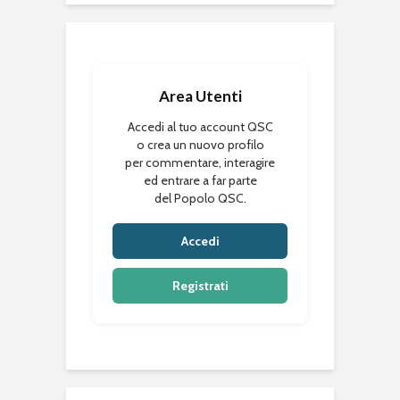
Area Utenti
Accedi al tuo account QSC
o crea un nuovo profilo
per commentare, interagire
ed entrare a far parte
del Popolo QSC.
Accedi
Registrati