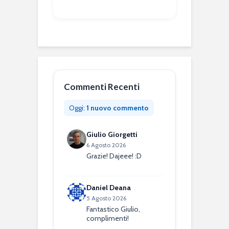
Commenti Recenti
Oggi:
1 nuovo commento
Giulio Giorgetti
6 Agosto 2026
Grazie! Dajeee! :D
Daniel Deana
5 Agosto 2026
Fantastico Giulio,
complimenti!