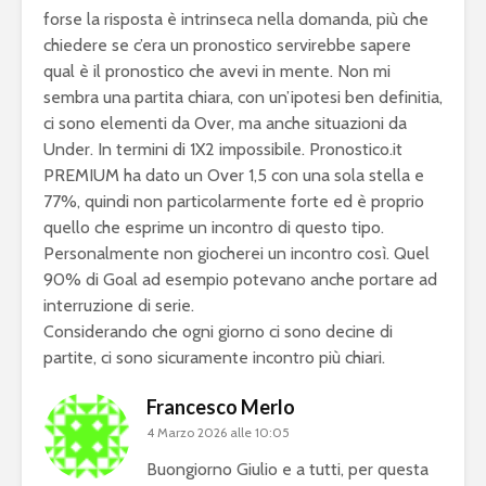
forse la risposta è intrinseca nella domanda, più che
chiedere se c’era un pronostico servirebbe sapere
qual è il pronostico che avevi in mente. Non mi
sembra una partita chiara, con un’ipotesi ben definitia,
ci sono elementi da Over, ma anche situazioni da
Under. In termini di 1X2 impossibile. Pronostico.it
PREMIUM ha dato un Over 1,5 con una sola stella e
77%, quindi non particolarmente forte ed è proprio
quello che esprime un incontro di questo tipo.
Personalmente non giocherei un incontro così. Quel
90% di Goal ad esempio potevano anche portare ad
interruzione di serie.
Considerando che ogni giorno ci sono decine di
partite, ci sono sicuramente incontro più chiari.
Francesco Merlo
4 Marzo 2026 alle 10:05
Buongiorno Giulio e a tutti, per questa