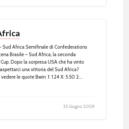
Africa
– Sud Africa Semifinale di Confederations
ena Brasile – Sud Africa, la seconda
 Cup. Dopo la sorpresa USA che ha vinto
pettarci una vittoria del Sud Africa?
edere le quote Bwin: 1: 1.24 X: 5.50 2:…
25 Giugno 2009