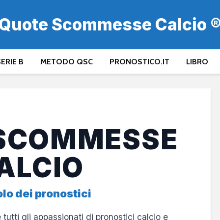
Quote Scommesse Calcio 
ERIE B
METODO QSC
PRONOSTICO.IT
LIBRO
SCOMMESSE
ALCIO
olo dei pronostici
 tutti gli appassionati di pronostici calcio e