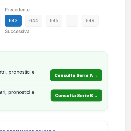
Precedente
643
644
645
…
649
Successiva
tri, pronostici e
Consulta Serie A →
tri, pronostici e
Consulta Serie B →