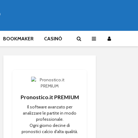
®
BOOKMAKER
CASINÒ
Pronostico.it PREMIUM
Il software avanzato per
analizzare le partite in modo
professionale.
Ogni giorno decine di
pronostici calcio d'alta qualità.