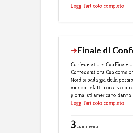
Leggi l’articolo completo
Finale di Con
Confederations Cup Finale di
Confederations Cup come prev
Nord si parla già della possib
mondo. Infatti, con una comu
giornalisti americano danno 
Leggi l’articolo completo
3
commenti