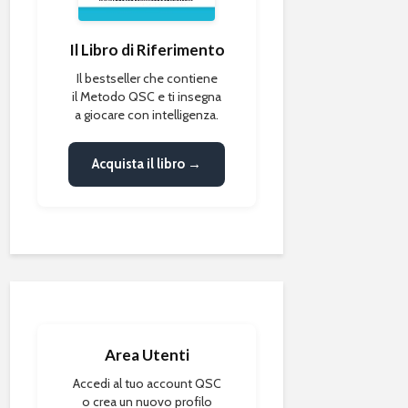
Il Libro di Riferimento
Il bestseller che contiene
il Metodo QSC e ti insegna
a giocare con intelligenza.
Acquista il libro →
Area Utenti
Accedi al tuo account QSC
o crea un nuovo profilo