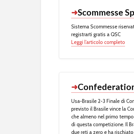
Scommesse Spo
Sistema Scommesse riservato a
registrarti gratis a QSC
Leggi l’articolo completo
Confederation
Usa-Brasile 2-3 Finale di C
previsto il Brasile vince la 
che almeno nel primo tempo 
di questa competizione. Il B
due reti a zero e ha rischiat