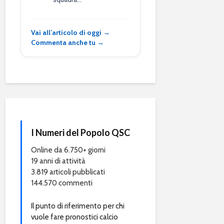
Vai all’articolo di oggi →
Commenta anche tu →
I Numeri del Popolo QSC
Online da 6.750+ giorni
19 anni di attività
3.819 articoli pubblicati
144.570 commenti
Il punto di riferimento per chi
vuole fare pronostici calcio