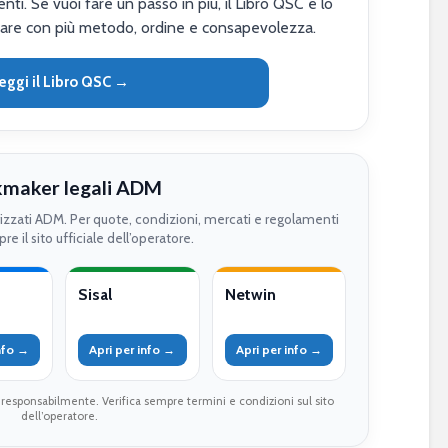
nti. Se vuoi fare un passo in più, il Libro QSC è lo
are con più metodo, ordine e consapevolezza.
eggi il Libro QSC →
maker legali ADM
rizzati ADM. Per quote, condizioni, mercati e regolamenti
re il sito ufficiale dell’operatore.
Sisal
Netwin
info →
Apri per info →
Apri per info →
 responsabilmente. Verifica sempre termini e condizioni sul sito
dell’operatore.