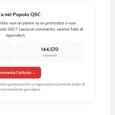
ra nel Popolo QSC
tita, vuoi un parere su un pronostico o vuoi
polo QSC? Lascia un commento: saremo felici di
risponderti.
144.570
commenti
mmenta l’articolo →
rarsi gratuitamente. La registrazione permette anche di
re la newsletter giornaliera.