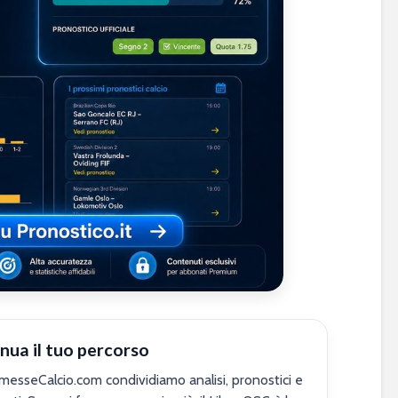
nua il tuo percorso
sseCalcio.com condividiamo analisi, pronostici e