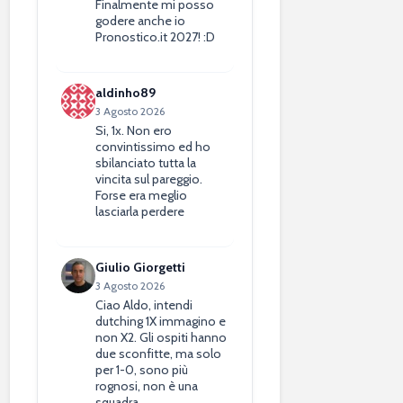
Finalmente mi posso
godere anche io
Pronostico.it 2027! :D
aldinho89
3 Agosto 2026
Si, 1x. Non ero
convintissimo ed ho
sbilanciato tutta la
vincita sul pareggio.
Forse era meglio
lasciarla perdere
Giulio Giorgetti
3 Agosto 2026
Ciao Aldo, intendi
dutching 1X immagino e
non X2. Gli ospiti hanno
due sconfitte, ma solo
per 1-0, sono più
rognosi, non è una
squadra…