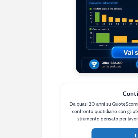
Conti
Da quasi 20 anni su QuoteScomme
confronto quotidiano con gli ute
strumento pensato per lavor
L