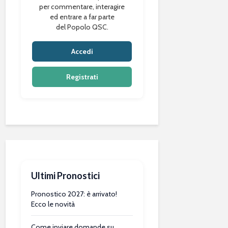
per commentare, interagire
ed entrare a far parte
del Popolo QSC.
Accedi
Registrati
Ultimi Pronostici
Pronostico 2027: è arrivato!
Ecco le novità
Come inviare domande su