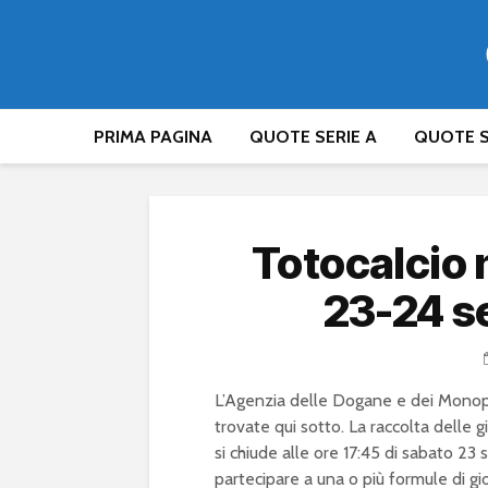
PRIMA PAGINA
QUOTE SERIE A
QUOTE S
Totocalcio n
23-24 s
L’Agenzia delle Dogane e dei Monopo
trovate qui sotto. La raccolta delle 
si chiude alle ore 17:45 di sabato 23 
partecipare a una o più formule di gi