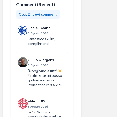
Commenti Recenti
Oggi:
2 nuovi commenti
Daniel Deana
5 Agosto 2026
Fantastico Giulio,
complimenti!
Giulio Giorgetti
5 Agosto 2026
Buongiorno a tutti!
Finalmente mi posso
godere anche io
Pronostico.it 2027! :D
aldinho89
3 Agosto 2026
Si, 1x. Non ero
convintissimo ed ho