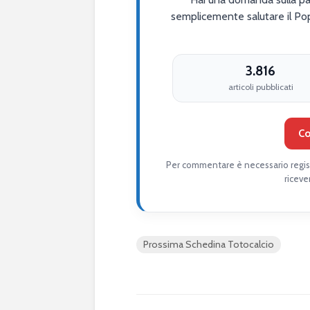
semplicemente salutare il Po
3.816
articoli pubblicati
Co
Per commentare è necessario regist
riceve
Prossima Schedina Totocalcio