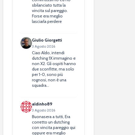
sbilanciato tutta la
vincita sul pareggio.
Forse era meglio
lasciarla perdere
Giulio Giorgetti
3 Agosto 2026
Ciao Aldo, intendi
dutching 1X immagino e
non X2. Gli ospiti hanno
due sconfitte, ma solo
per 1-0, sono più
rognosi, non è una
squadra…
aldinho89
3 Agosto 2026
Buonasera a tutti, Era
corretto un dutching
con vincita pareggio qui
oppure era meglio