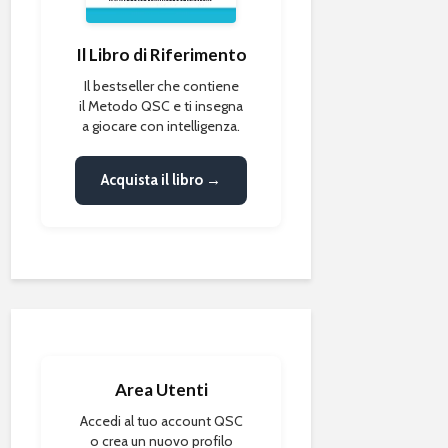
Il Libro di Riferimento
Il bestseller che contiene
il Metodo QSC e ti insegna
a giocare con intelligenza.
Acquista il libro →
Area Utenti
Accedi al tuo account QSC
o crea un nuovo profilo