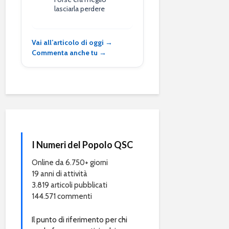
lasciarla perdere
Vai all’articolo di oggi →
Commenta anche tu →
I Numeri del Popolo QSC
Online da 6.750+ giorni
19 anni di attività
3.819 articoli pubblicati
144.571 commenti
Il punto di riferimento per chi