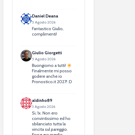
Daniel Deana
5 Agosto 2026
Fantastico Giulio,
complimenti!
Giulio Giorgetti
5 Agosto 2026
Buongiorno a tutti!
Finalmente mi posso
godere anche io
Pronostico.it 2027! :D
aldinho89
3 Agosto 2026
Si, 1x. Non ero
convintissimo ed ho
sbilanciato tutta la
vincita sul pareggio.
Forse era meglio