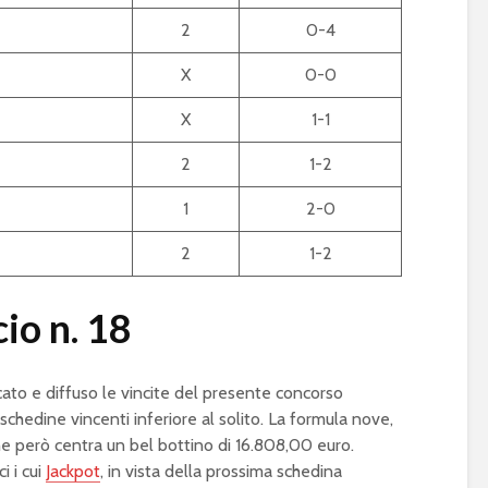
2
0-4
X
0-0
X
1-1
2
1-2
1
2-0
2
1-2
io n. 18
ato e diffuso le vincite del presente concorso
chedine vincenti inferiore al solito. La formula nove,
he però centra un bel bottino di 16.808,00 euro.
i i cui
Jackpot
, in vista della prossima schedina