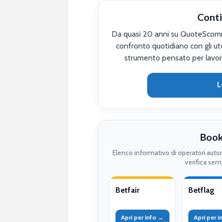
Conti
Da quasi 20 anni su QuoteScomme
confronto quotidiano con gli ute
strumento pensato per lavor
L
Book
Elenco informativo di operatori auto
verifica semp
Betfair
Betflag
Apri per info →
Apri per 