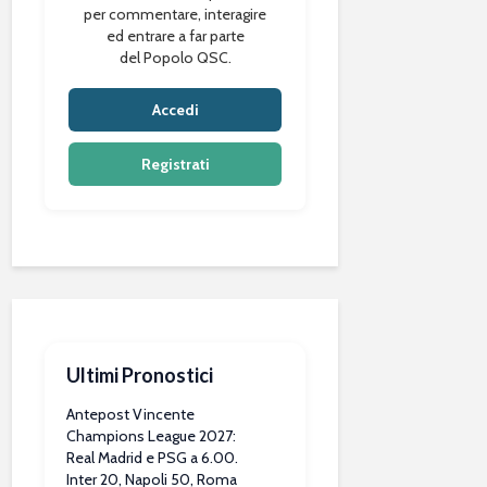
per commentare, interagire
ed entrare a far parte
del Popolo QSC.
Accedi
Registrati
Ultimi Pronostici
Antepost Vincente
Champions League 2027:
Real Madrid e PSG a 6.00.
Inter 20, Napoli 50, Roma