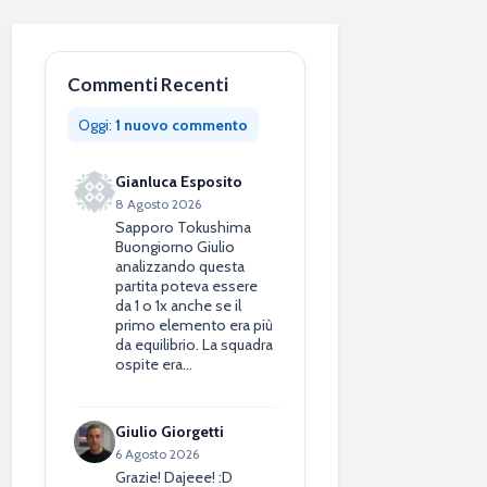
Commenti Recenti
Oggi:
1 nuovo commento
Gianluca Esposito
8 Agosto 2026
Sapporo Tokushima
Buongiorno Giulio
analizzando questa
partita poteva essere
da 1 o 1x anche se il
primo elemento era più
da equilibrio. La squadra
ospite era…
Giulio Giorgetti
6 Agosto 2026
Grazie! Dajeee! :D