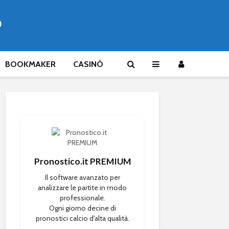
®
BOOKMAKER
CASINÒ
Pronostico.it PREMIUM
Il software avanzato per
analizzare le partite in modo
professionale.
Ogni giorno decine di
pronostici calcio d'alta qualità.