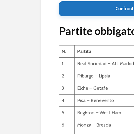
Confront
Partite obbigat
N.
Partita
1
Real Sociedad – Atl. Madrid
2
Friburgo – Lipsia
3
Elche – Getafe
4
Pisa – Benevento
5
Brighton – West Ham
6
Monza – Brescia