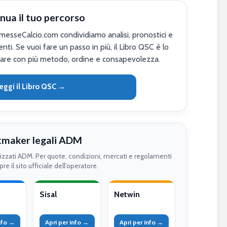
nua il tuo percorso
sseCalcio.com condividiamo analisi, pronostici e
nti. Se vuoi fare un passo in più, il Libro QSC è lo
are con più metodo, ordine e consapevolezza.
eggi il Libro QSC →
maker legali ADM
rizzati ADM. Per quote, condizioni, mercati e regolamenti
re il sito ufficiale dell’operatore.
Sisal
Netwin
info →
Apri per info →
Apri per info →