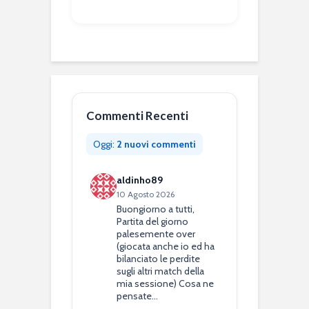
Commenti Recenti
Oggi:
2 nuovi commenti
aldinho89
10 Agosto 2026
Buongiorno a tutti,
Partita del giorno
palesemente over
(giocata anche io ed ha
bilanciato le perdite
sugli altri match della
mia sessione) Cosa ne
pensate…