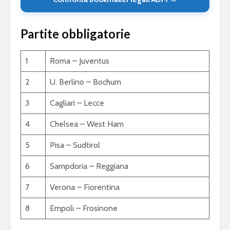
Partite obbligatorie
1
Roma – Juventus
2
U. Berlino – Bochum
3
Cagliari – Lecce
4
Chelsea – West Ham
5
Pisa – Sudtirol
6
Sampdoria – Reggiana
7
Verona – Fiorentina
8
Empoli – Frosinone