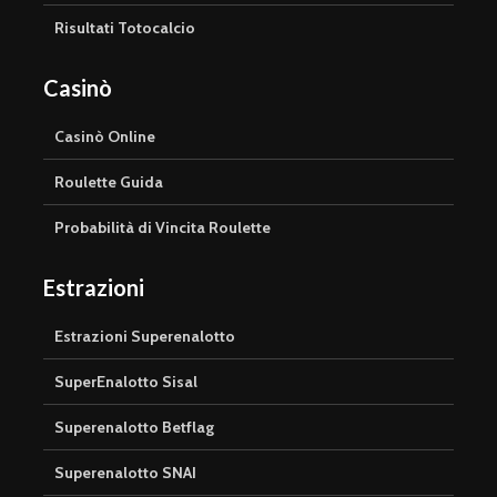
Risultati Totocalcio
Casinò
Casinò Online
Roulette Guida
Probabilità di Vincita Roulette
Estrazioni
Estrazioni Superenalotto
SuperEnalotto Sisal
Superenalotto Betflag
Superenalotto SNAI