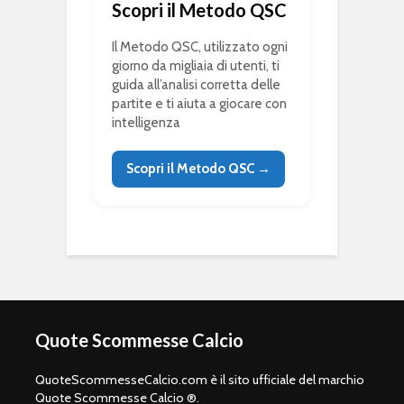
Scopri il Metodo QSC
Il Metodo QSC, utilizzato ogni
giorno da migliaia di utenti, ti
guida all’analisi corretta delle
partite e ti aiuta a giocare con
intelligenza
Scopri il Metodo QSC →
Quote Scommesse Calcio
QuoteScommesseCalcio.com è il sito ufficiale del marchio
Quote Scommesse Calcio ®.