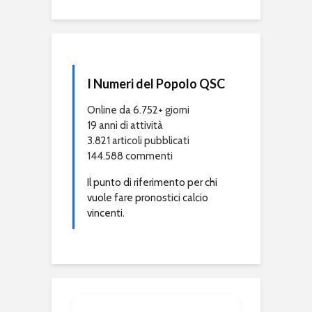
I Numeri del Popolo QSC
Online da 6.752+ giorni
19 anni di attività
3.821 articoli pubblicati
144.588 commenti
Il punto di riferimento per chi
vuole fare pronostici calcio
vincenti.