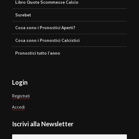
Libro Quote Scommesse Calcio
Surebet
Cosa sono i Pronostici Aperti?
Cosa sono i Pronostici Calcistici
Pronostici tutto l’anno
Login
Registrati
Accedi
Iscrivi alla Newsletter