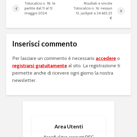
Totocalcio n. 18: le
Risultati e vincite
partite dal 11 al 13
Totocalcio n. 16: nessun
maggio 2024
13, jackpot a 24.665,25
€
Inserisci commento
Per lasciare un commento è necessario
accedere
o
registrarsi gratuitamente
al sito. La registrazione ti
permette anche di ricevere ogni giorno la nostra
newsletter.
Area Utenti