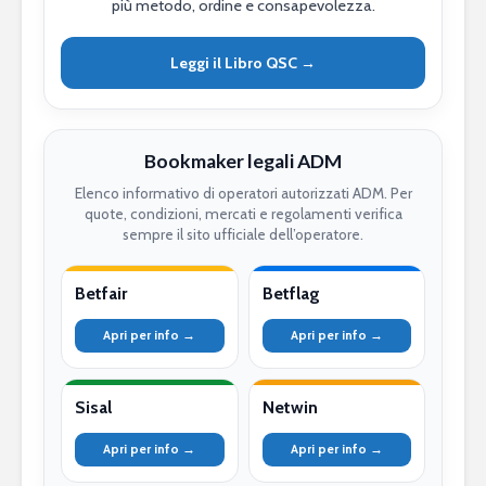
più metodo, ordine e consapevolezza.
Leggi il Libro QSC →
Bookmaker legali ADM
Elenco informativo di operatori autorizzati ADM. Per
quote, condizioni, mercati e regolamenti verifica
sempre il sito ufficiale dell’operatore.
Betfair
Betflag
Apri per info →
Apri per info →
Sisal
Netwin
Apri per info →
Apri per info →