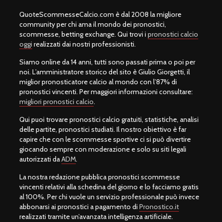
QuoteScommesseCalcio.com è dal 2008 la migliore
community per chi ama il mondo dei pronostici,
scommesse, betting exchange. Qui trovi i
pronostici calcio
oggi
realizzati dai nostri professionisti.
Siamo online da 14 anni, tutti sono passati prima o poi per
noi. L’amministratore storico del sito è Giulio Giorgetti, il
miglior pronosticatore calcio al mondo con l’87% di
pronostici vincenti. Per maggiori informazioni consultare:
migliori pronostici calcio
.
Qui puoi trovare pronostici calcio gratuiti, statistiche, analisi
delle partite, pronostici studiati. Il nostro obiettivo è far
capire che con le scommesse sportive ci si può divertire
giocando sempre con moderazione e solo su siti legali
autorizzati da
ADM
.
La nostra redazione pubblica pronostici scommesse
vincenti relativi alla schedina del giorno e lo facciamo gratis
al 100%. Per chi vuole un servizio professionale può invece
abbonarsi ai pronostici a pagamento di
Pronostico.it
realizzati tramite un’avanzata intelligenza artificiale.